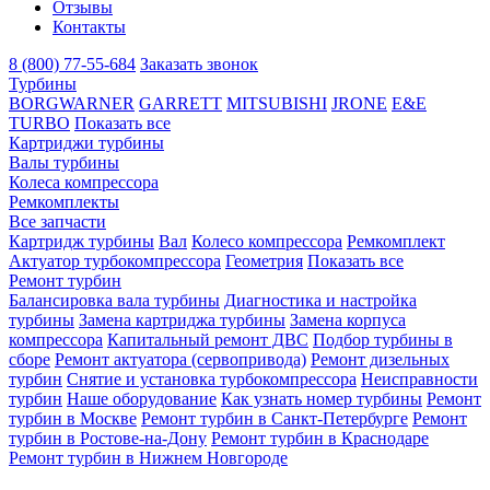
Отзывы
Контакты
8 (800) 77-55-684
Заказать звонок
Турбины
BORGWARNER
GARRETT
MITSUBISHI
JRONE
E&E
TURBO
Показать все
Картриджи турбины
Валы турбины
Колеса компрессора
Ремкомплекты
Все запчасти
Картридж турбины
Вал
Колесо компрессора
Ремкомплект
Актуатор турбокомпрессора
Геометрия
Показать все
Ремонт турбин
Балансировка вала турбины
Диагностика и настройка
турбины
Замена картриджа турбины
Замена корпуса
компрессора
Капитальный ремонт ДВС
Подбор турбины в
сборе
Ремонт актуатора (сервопривода)
Ремонт дизельных
турбин
Снятие и установка турбокомпрессора
Неисправности
турбин
Наше оборудование
Как узнать номер турбины
Ремонт
турбин в Москве
Ремонт турбин в Санкт-Петербурге
Ремонт
турбин в Ростове-на-Дону
Ремонт турбин в Краснодаре
Ремонт турбин в Нижнем Новгороде