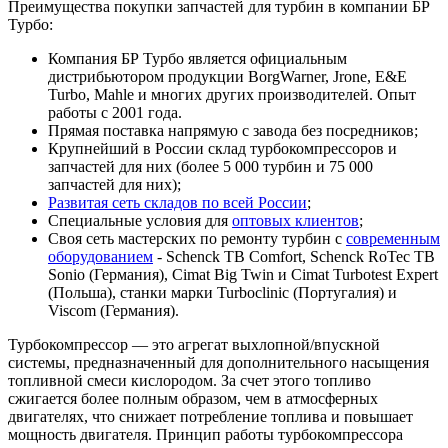
Преимущества покупки запчастей для турбин в компании БР
Турбо:
Компания БР Турбо является официальным
дистрибьютором продукции BorgWarner, Jrone, E&E
Turbo, Mahle и многих других производителей. Опыт
работы с 2001 года.
Прямая поставка напрямую с завода без посредников;
Крупнейший в России склад турбокомпрессоров и
запчастей для них (более 5 000 турбин и 75 000
запчастей для них);
Развитая сеть складов по всей России
;
Специальные условия для
оптовых клиентов
;
Своя сеть мастерских по ремонту турбин с
современным
оборудованием
- Schenck TB Comfort, Schenck RoTec TB
Sonio (Германия), Cimat Big Twin и Cimat Turbotest Expert
(Польша), станки марки Turboclinic (Португалия) и
Viscom (Германия).
Турбокомпрессор — это агрегат выхлопной/впускной
системы, предназначенный для дополнительного насыщения
топливной смеси кислородом. За счет этого топливо
сжигается более полным образом, чем в атмосферных
двигателях, что снижает потребление топлива и повышает
мощность двигателя. Принцип работы турбокомпрессора