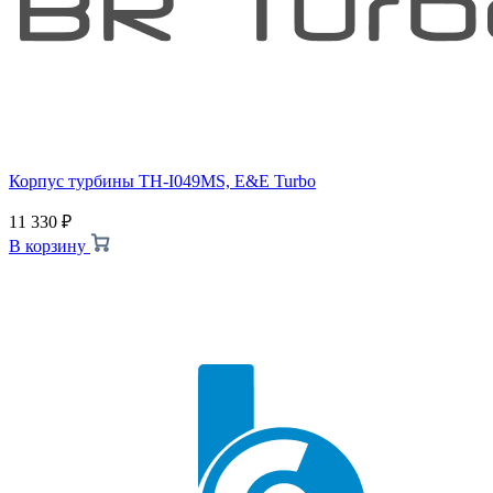
Корпус турбины TH-I049MS, E&E Turbo
11 330
₽
В корзину