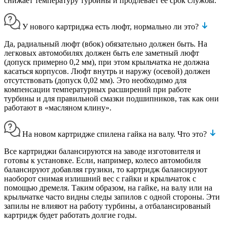
снижает температуру турбины и продлевает ее срок службы.
У нового картриджа есть люфт, нормально ли это?
Да, радиальный люфт (вбок) обязательно должен быть. На
легковых автомобилях должен быть еле заметный люфт
(допуск примерно 0,2 мм), при этом крыльчатка не должна
касаться корпусов. Люфт внутрь и наружу (осевой) должен
отсутствовать (допуск 0,02 мм). Это необходимо для
компенсации температурных расширений при работе
турбины и для правильной смазки подшипников, так как они
работают в «масляном клину».
На новом картридже спилена гайка на валу. Что это?
Все картриджи балансируются на заводе изготовителя и
готовы к установке. Если, например, колесо автомобиля
балансируют добавляя грузики, то картридж балансируют
наоборот снимая излишний вес с гайки и крыльчаток с
помощью дремеля. Таким образом, на гайке, на валу или на
крыльчатке часто видны следы запилов с одной стороны. Эти
запилы не влияют на работу турбины, а отбалансированый
картридж будет работать долгие годы.