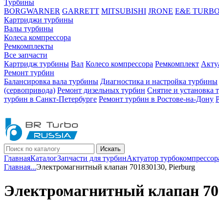
Турбины
BORGWARNER
GARRETT
MITSUBISHI
JRONE
E&E TURB
Картриджи турбины
Валы турбины
Колеса компрессора
Ремкомплекты
Все запчасти
Картридж турбины
Вал
Колесо компрессора
Ремкомплект
Акту
Ремонт турбин
Балансировка вала турбины
Диагностика и настройка турбины
(сервопривода)
Ремонт дизельных турбин
Снятие и установка 
турбин в Санкт-Петербурге
Ремонт турбин в Ростове-на-Дону
Искать
Главная
Каталог
Запчасти для турбин
Актуатор турбокомпрессор
Главная
...
Электромагнитный клапан 701830130, Pierburg
Электромагнитный клапан 701