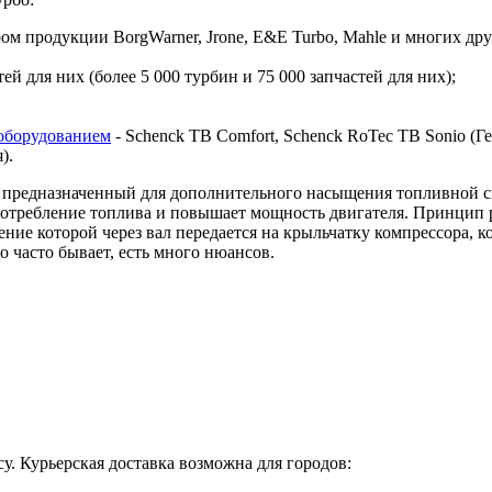
 продукции BorgWarner, Jrone, E&E Turbo, Mahle и многих дру
й для них (более 5 000 турбин и 75 000 запчастей для них);
оборудованием
- Schenck TB Comfort, Schenck RoTec TB Sonio (Гер
я).
предназначенный для дополнительного насыщения топливной сме
 потребление топлива и повышает мощность двигателя. Принцип 
ие которой через вал передается на крыльчатку компрессора, ко
о часто бывает, есть много нюансов.
у. Курьерская доставка возможна для городов: