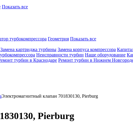
O
Показать все
атор турбокомпрессора
Геометрия
Показать все
Замена картриджа турбины
Замена корпуса компрессора
Капита
турбокомпрессора
Неисправности турбин
Наше оборудование
Ка
Ремонт турбин в Краснодаре
Ремонт турбин в Нижнем Новгород
а
Электромагнитный клапан 701830130, Pierburg
830130, Pierburg