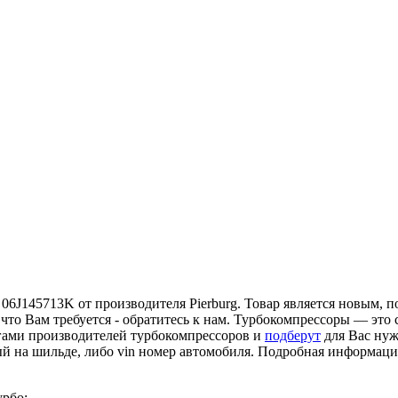
06J145713K от производителя Pierburg. Товар является новым, по
 что Вам требуется - обратитесь к нам. Турбокомпрессоры — эт
гами производителей турбокомпрессоров и
подберут
для Вас нуж
ый на шильде, либо vin номер автомобиля. Подробная информац
урбо: