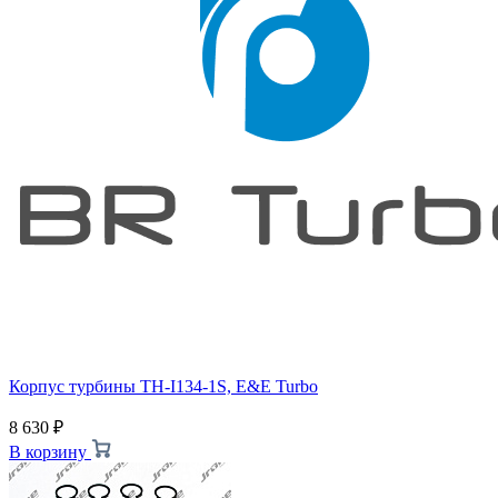
Корпус турбины TH-I134-1S, E&E Turbo
8 630
₽
В корзину