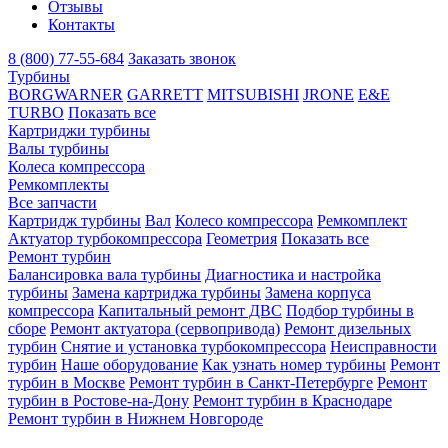
Отзывы
Контакты
8 (800) 77-55-684
Заказать звонок
Турбины
BORGWARNER
GARRETT
MITSUBISHI
JRONE
E&E
TURBO
Показать все
Картриджи турбины
Валы турбины
Колеса компрессора
Ремкомплекты
Все запчасти
Картридж турбины
Вал
Колесо компрессора
Ремкомплект
Актуатор турбокомпрессора
Геометрия
Показать все
Ремонт турбин
Балансировка вала турбины
Диагностика и настройка
турбины
Замена картриджа турбины
Замена корпуса
компрессора
Капитальный ремонт ДВС
Подбор турбины в
сборе
Ремонт актуатора (сервопривода)
Ремонт дизельных
турбин
Снятие и установка турбокомпрессора
Неисправности
турбин
Наше оборудование
Как узнать номер турбины
Ремонт
турбин в Москве
Ремонт турбин в Санкт-Петербурге
Ремонт
турбин в Ростове-на-Дону
Ремонт турбин в Краснодаре
Ремонт турбин в Нижнем Новгороде