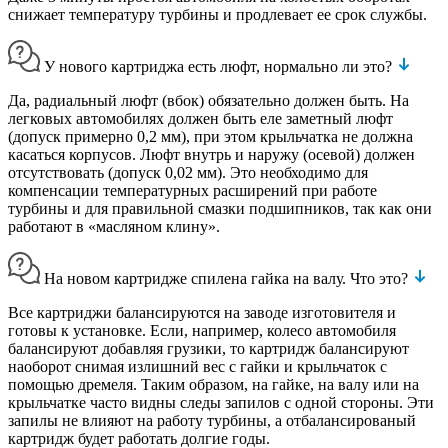
снижает температуру турбины и продлевает ее срок службы.
У нового картриджа есть люфт, нормально ли это?
Да, радиальный люфт (вбок) обязательно должен быть. На
легковых автомобилях должен быть еле заметный люфт
(допуск примерно 0,2 мм), при этом крыльчатка не должна
касаться корпусов. Люфт внутрь и наружу (осевой) должен
отсутствовать (допуск 0,02 мм). Это необходимо для
компенсации температурных расширений при работе
турбины и для правильной смазки подшипников, так как они
работают в «масляном клину».
На новом картридже спилена гайка на валу. Что это?
Все картриджи балансируются на заводе изготовителя и
готовы к установке. Если, например, колесо автомобиля
балансируют добавляя грузики, то картридж балансируют
наоборот снимая излишний вес с гайки и крыльчаток с
помощью дремеля. Таким образом, на гайке, на валу или на
крыльчатке часто видны следы запилов с одной стороны. Эти
запилы не влияют на работу турбины, а отбалансированый
картридж будет работать долгие годы.