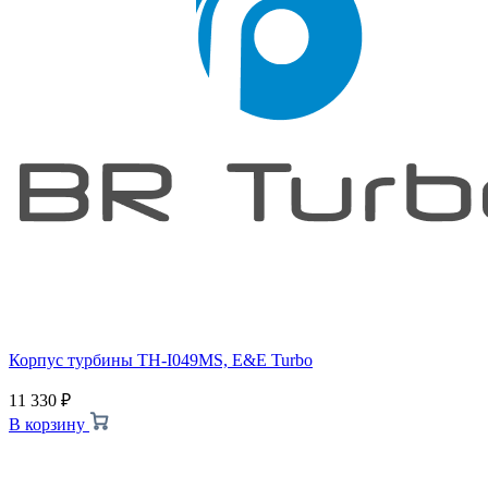
Корпус турбины TH-I049MS, E&E Turbo
11 330
₽
В корзину