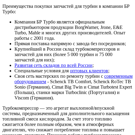
Преимущества покупки запчастей для турбин в компании БР
Турбо:
Компания БР Турбо является официальным
дистрибьютором продукции BorgWarner, Jrone, E&E
Turbo, Mahle и многих других производителей. Опыт
работы с 2001 года.
Прямая поставка напрямую с завода без посредников;
Крупнейший в России склад турбокомпрессоров и
запчастей для них (более 5 000 турбин и 75 000
запчастей для них);
Развитая сеть складов по всей России
;
Специальные условия для
оптовых клиентов
;
Своя сеть мастерских по ремонту турбин с
современным
оборудованием
- Schenck TB Comfort, Schenck RoTec TB
Sonio (Германия), Cimat Big Twin и Cimat Turbotest Expert
(Польша), станки марки Turboclinic (Португалия) и
Viscom (Германия).
Турбокомпрессор — это агрегат выхлопной/впускной
системы, предназначенный для дополнительного насыщения
топливной смеси кислородом. За счет этого топливо
сжигается более полным образом, чем в атмосферных
двигателях, что снижает потребление топлива и повышает