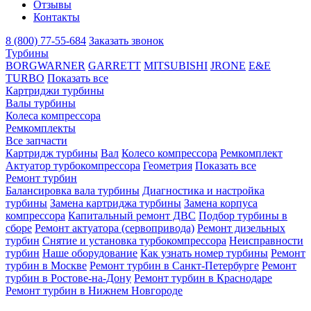
Отзывы
Контакты
8 (800) 77-55-684
Заказать звонок
Турбины
BORGWARNER
GARRETT
MITSUBISHI
JRONE
E&E
TURBO
Показать все
Картриджи турбины
Валы турбины
Колеса компрессора
Ремкомплекты
Все запчасти
Картридж турбины
Вал
Колесо компрессора
Ремкомплект
Актуатор турбокомпрессора
Геометрия
Показать все
Ремонт турбин
Балансировка вала турбины
Диагностика и настройка
турбины
Замена картриджа турбины
Замена корпуса
компрессора
Капитальный ремонт ДВС
Подбор турбины в
сборе
Ремонт актуатора (сервопривода)
Ремонт дизельных
турбин
Снятие и установка турбокомпрессора
Неисправности
турбин
Наше оборудование
Как узнать номер турбины
Ремонт
турбин в Москве
Ремонт турбин в Санкт-Петербурге
Ремонт
турбин в Ростове-на-Дону
Ремонт турбин в Краснодаре
Ремонт турбин в Нижнем Новгороде