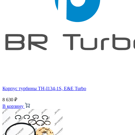
Корпус турбины TH-I134-1S, E&E Turbo
8 630
₽
В корзину