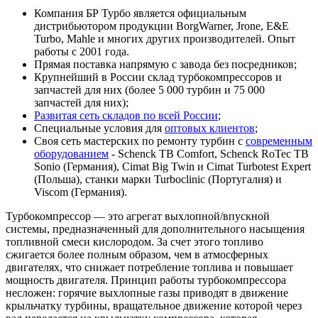
Компания БР Турбо является официальным
дистрибьютором продукции BorgWarner, Jrone, E&E
Turbo, Mahle и многих других производителей. Опыт
работы с 2001 года.
Прямая поставка напрямую с завода без посредников;
Крупнейший в России склад турбокомпрессоров и
запчастей для них (более 5 000 турбин и 75 000
запчастей для них);
Развитая сеть складов по всей России
;
Специальные условия для
оптовых клиентов
;
Своя сеть мастерских по ремонту турбин с
современным
оборудованием
- Schenck TB Comfort, Schenck RoTec TB
Sonio (Германия), Cimat Big Twin и Cimat Turbotest Expert
(Польша), станки марки Turboclinic (Португалия) и
Viscom (Германия).
Турбокомпрессор — это агрегат выхлопной/впускной
системы, предназначенный для дополнительного насыщения
топливной смеси кислородом. За счет этого топливо
сжигается более полным образом, чем в атмосферных
двигателях, что снижает потребление топлива и повышает
мощность двигателя. Принцип работы турбокомпрессора
несложен: горячие выхлопные газы приводят в движение
крыльчатку турбины, вращательное движение которой через