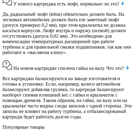
У нового картриджа есть люфт, нормально ли это?
Да, радиальный люфт (вбок) обязательно должен быть. На
легковых автомобилях должен быть еле заметный люфт
(допуск примерно 0,2 мм), при этом крыльчатка не должна
касаться корпусов. Люфт внутрь и наружу (осевой) должен
отсутствовать (допуск 0,02 мм). Это необходимо для
компенсации температурных расширений при работе
турбины и для правильной смазки подшипников, так как они
работают в «масляном клину».
На новом картридже спилена гайка на валу. Что это?
Все картриджи балансируются на заводе изготовителя и
готовы к установке. Если, например, колесо автомобиля
балансируют добавляя грузики, то картридж балансируют
наоборот снимая излишний вес с гайки и крыльчаток с
помощью дремеля. Таким образом, на гайке, на валу или на
крыльчатке часто видны следы запилов с одной стороны. Эти
запилы не влияют на работу турбины, а отбалансированый
картридж будет работать долгие годы.
Популярные товары