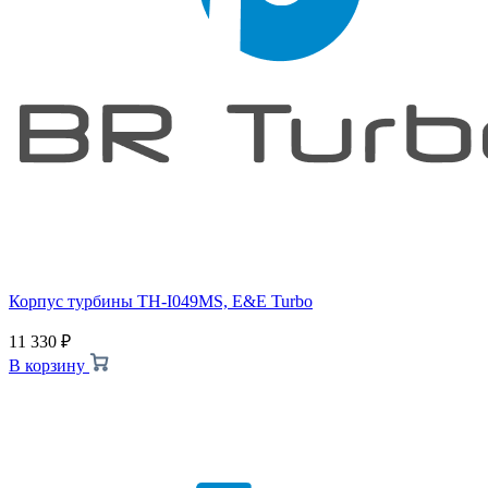
Корпус турбины TH-I049MS, E&E Turbo
11 330
₽
В корзину