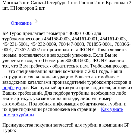
Москва
5 шт.
Санкт-Петербург
1 шт.
Ростов
2 шт.
Краснодар
2
шт.
ННовгород
2 шт.
Описание
БР Турбо предлагает геометрия 3000016005 для
турбокомпрессоров 454158-0003, 454161-0001, 454161-0003,
454231-5001, 454232-0009, 700447-0003, 701855-0001, 708366-
0001, 713672-5007 от производителя JRONE. Товар является
новым, поставляется в заводской упаковке. Если Вы не
уверены в том, что Геометрия 3000016005, JRONE именно
тот, что Вам требуется - обратитесь к нам. Турбокомпрессоры
— это специализация нашей компании с 2001 года. Наши
сотрудники сверят конфигурацию Вашего автомобиля с
заводскими каталогами производителей турбокомпрессоров и
подберут
для Вас нужный артикул и производителя, исходя из
Ваших требований. Для подбора турбины необходимо либо
знать артикул, указанный на шильде, либо vin номер
автомобиля. Подробная информация об артикулах турбин и
их идентификации расположена на странице –
Как узнать
номер турбины
Преимущества покупки запчастей для турбин в компании БР
Турбо: