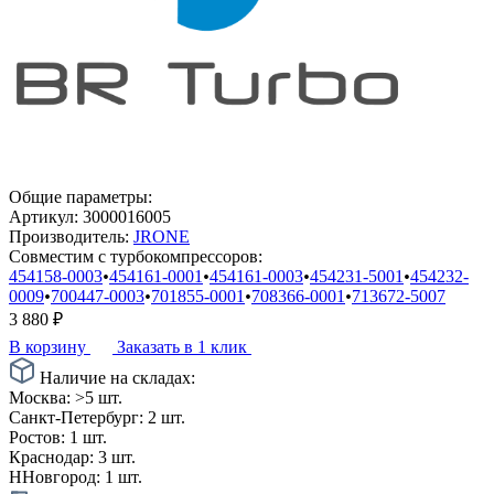
Общие параметры:
Артикул:
3000016005
Производитель:
JRONE
Совместим с турбокомпрессоров:
454158-0003
•
454161-0001
•
454161-0003
•
454231-5001
•
454232-
0009
•
700447-0003
•
701855-0001
•
708366-0001
•
713672-5007
3 880
₽
В корзину
Заказать в 1 клик
Наличие на складах:
Москва:
>5 шт.
Санкт-Петербург:
2 шт.
Ростов:
1 шт.
Краснодар:
3 шт.
ННовгород:
1 шт.