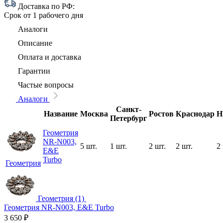
Доставка по РФ:
Срок
от 1 рабочего дня
Аналоги
Описание
Оплата и доставка
Гарантии
Частые вопросы
Аналоги
Санкт-
Название
Москва
Ростов
Краснодар
Н
Петербург
Геометрия
NR-N003,
5 шт.
1 шт.
2 шт.
2 шт.
2
E&E
Turbo
Геометрия
Геометрия (1)
Геометрия NR-N003, E&E Turbo
3 650
₽