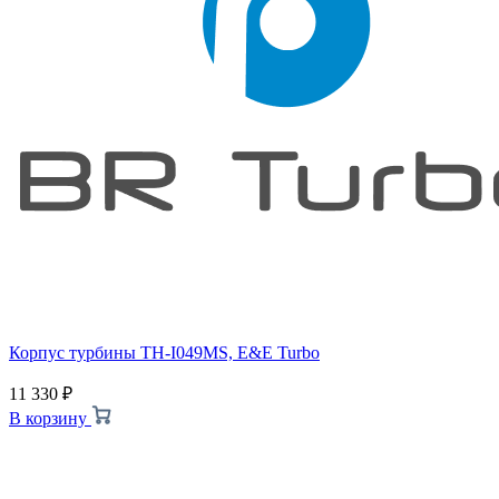
Корпус турбины TH-I049MS, E&E Turbo
11 330
₽
В корзину