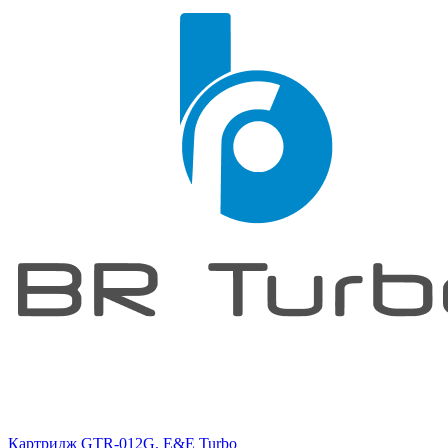
Картридж GTR-012G, E&E Turbo