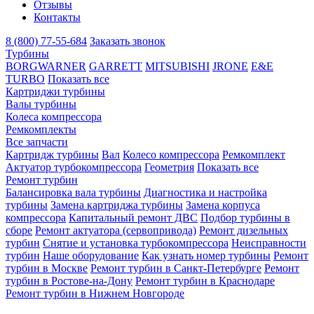
Отзывы
Контакты
8 (800) 77-55-684
Заказать звонок
Турбины
BORGWARNER
GARRETT
MITSUBISHI
JRONE
E&E
TURBO
Показать все
Картриджи турбины
Валы турбины
Колеса компрессора
Ремкомплекты
Все запчасти
Картридж турбины
Вал
Колесо компрессора
Ремкомплект
Актуатор турбокомпрессора
Геометрия
Показать все
Ремонт турбин
Балансировка вала турбины
Диагностика и настройка
турбины
Замена картриджа турбины
Замена корпуса
компрессора
Капитальный ремонт ДВС
Подбор турбины в
сборе
Ремонт актуатора (сервопривода)
Ремонт дизельных
турбин
Снятие и установка турбокомпрессора
Неисправности
турбин
Наше оборудование
Как узнать номер турбины
Ремонт
турбин в Москве
Ремонт турбин в Санкт-Петербурге
Ремонт
турбин в Ростове-на-Дону
Ремонт турбин в Краснодаре
Ремонт турбин в Нижнем Новгороде