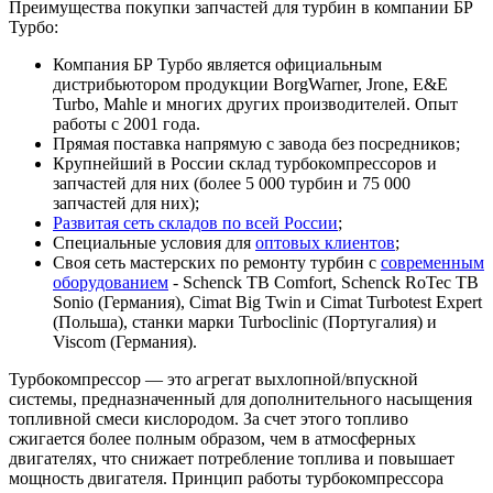
Преимущества покупки запчастей для турбин в компании БР
Турбо:
Компания БР Турбо является официальным
дистрибьютором продукции BorgWarner, Jrone, E&E
Turbo, Mahle и многих других производителей. Опыт
работы с 2001 года.
Прямая поставка напрямую с завода без посредников;
Крупнейший в России склад турбокомпрессоров и
запчастей для них (более 5 000 турбин и 75 000
запчастей для них);
Развитая сеть складов по всей России
;
Специальные условия для
оптовых клиентов
;
Своя сеть мастерских по ремонту турбин с
современным
оборудованием
- Schenck TB Comfort, Schenck RoTec TB
Sonio (Германия), Cimat Big Twin и Cimat Turbotest Expert
(Польша), станки марки Turboclinic (Португалия) и
Viscom (Германия).
Турбокомпрессор — это агрегат выхлопной/впускной
системы, предназначенный для дополнительного насыщения
топливной смеси кислородом. За счет этого топливо
сжигается более полным образом, чем в атмосферных
двигателях, что снижает потребление топлива и повышает
мощность двигателя. Принцип работы турбокомпрессора