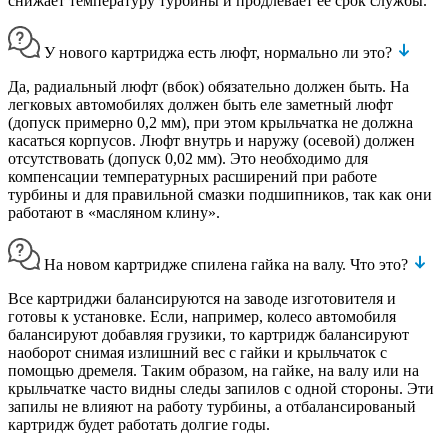
снижает температуру турбины и продлевает ее срок службы.
У нового картриджа есть люфт, нормально ли это?
Да, радиальный люфт (вбок) обязательно должен быть. На
легковых автомобилях должен быть еле заметный люфт
(допуск примерно 0,2 мм), при этом крыльчатка не должна
касаться корпусов. Люфт внутрь и наружу (осевой) должен
отсутствовать (допуск 0,02 мм). Это необходимо для
компенсации температурных расширений при работе
турбины и для правильной смазки подшипников, так как они
работают в «масляном клину».
На новом картридже спилена гайка на валу. Что это?
Все картриджи балансируются на заводе изготовителя и
готовы к установке. Если, например, колесо автомобиля
балансируют добавляя грузики, то картридж балансируют
наоборот снимая излишний вес с гайки и крыльчаток с
помощью дремеля. Таким образом, на гайке, на валу или на
крыльчатке часто видны следы запилов с одной стороны. Эти
запилы не влияют на работу турбины, а отбалансированый
картридж будет работать долгие годы.