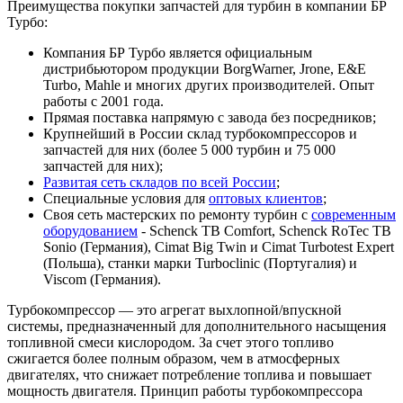
Преимущества покупки запчастей для турбин в компании БР
Турбо:
Компания БР Турбо является официальным
дистрибьютором продукции BorgWarner, Jrone, E&E
Turbo, Mahle и многих других производителей. Опыт
работы с 2001 года.
Прямая поставка напрямую с завода без посредников;
Крупнейший в России склад турбокомпрессоров и
запчастей для них (более 5 000 турбин и 75 000
запчастей для них);
Развитая сеть складов по всей России
;
Специальные условия для
оптовых клиентов
;
Своя сеть мастерских по ремонту турбин с
современным
оборудованием
- Schenck TB Comfort, Schenck RoTec TB
Sonio (Германия), Cimat Big Twin и Cimat Turbotest Expert
(Польша), станки марки Turboclinic (Португалия) и
Viscom (Германия).
Турбокомпрессор — это агрегат выхлопной/впускной
системы, предназначенный для дополнительного насыщения
топливной смеси кислородом. За счет этого топливо
сжигается более полным образом, чем в атмосферных
двигателях, что снижает потребление топлива и повышает
мощность двигателя. Принцип работы турбокомпрессора