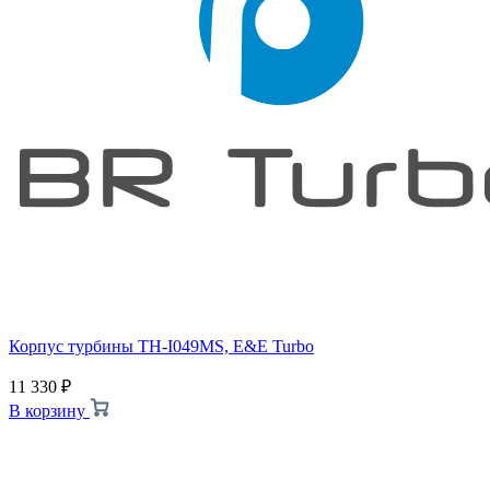
Корпус турбины TH-I049MS, E&E Turbo
11 330
₽
В корзину