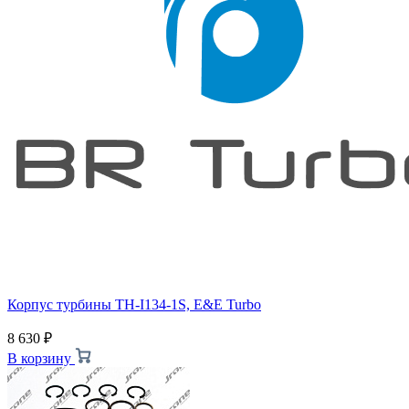
Корпус турбины TH-I134-1S, E&E Turbo
8 630
₽
В корзину