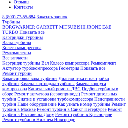
Отзывы
Контакты
8 (800) 77-55-684
Заказать звонок
Турбины
BORGWARNER
GARRETT
MITSUBISHI
JRONE
E&E
TURBO
Показать все
Картриджи турбины
Валы турбины
Колеса компрессора
Ремкомплекты
Все запчасти
Картридж турбины
Вал
Колесо компрессора
Ремкомплект
Актуатор турбокомпрессора
Геометрия
Показать все
Ремонт турбин
Балансировка вала турбины
Диагностика и настройка
турбины
Замена картриджа турбины
Замена корпуса
компрессора
Капитальный ремонт ДВС
Подбор турбины в
сборе
Ремонт актуатора (сервопривода)
Ремонт дизельных
турбин
Снятие и установка турбокомпрессора
Неисправности
турбин
Наше оборудование
Как узнать номер турбины
Ремонт
турбин в Москве
Ремонт турбин в Санкт-Петербурге
Ремонт
турбин в Ростове-на-Дону
Ремонт турбин в Краснодаре
Ремонт турбин в Нижнем Новгороде