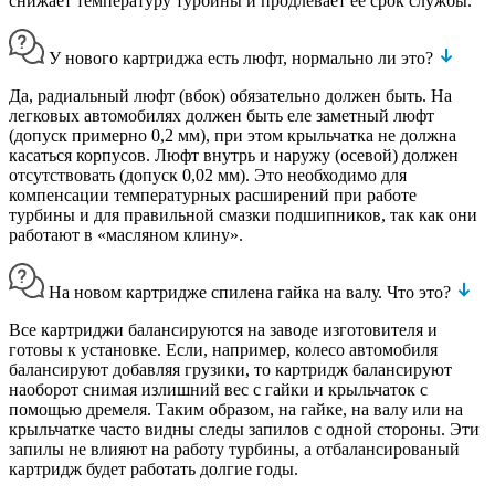
снижает температуру турбины и продлевает ее срок службы.
У нового картриджа есть люфт, нормально ли это?
Да, радиальный люфт (вбок) обязательно должен быть. На
легковых автомобилях должен быть еле заметный люфт
(допуск примерно 0,2 мм), при этом крыльчатка не должна
касаться корпусов. Люфт внутрь и наружу (осевой) должен
отсутствовать (допуск 0,02 мм). Это необходимо для
компенсации температурных расширений при работе
турбины и для правильной смазки подшипников, так как они
работают в «масляном клину».
На новом картридже спилена гайка на валу. Что это?
Все картриджи балансируются на заводе изготовителя и
готовы к установке. Если, например, колесо автомобиля
балансируют добавляя грузики, то картридж балансируют
наоборот снимая излишний вес с гайки и крыльчаток с
помощью дремеля. Таким образом, на гайке, на валу или на
крыльчатке часто видны следы запилов с одной стороны. Эти
запилы не влияют на работу турбины, а отбалансированый
картридж будет работать долгие годы.