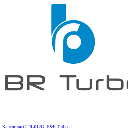
Картридж GTR-012G, E&E Turbo