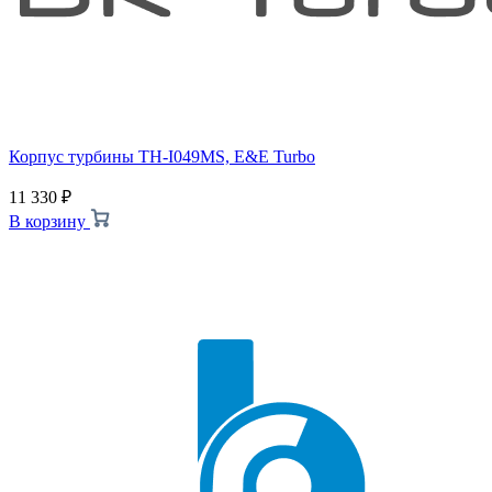
Корпус турбины TH-I049MS, E&E Turbo
11 330
₽
В корзину