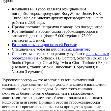
Турбо:
Компания БР Турбо является официальным
дистрибьютором продукции BorgWarner, Jrone, E&E
Turbo, Mahle и многих других производителей. Опыт
работы с 2001 года.
Прямая поставка напрямую с завода без посредников;
Крупнейший в России склад турбокомпрессоров и
запчастей для них (более 5 000 турбин и 75 000
запчастей для них);
Развитая сеть складов по всей России
;
Специальные условия для
оптовых клиентов
;
Своя сеть мастерских по ремонту турбин с
современным
оборудованием
- Schenck TB Comfort, Schenck RoTec TB
Sonio (Германия), Cimat Big Twin и Cimat Turbotest Expert
(Польша), станки марки Turboclinic (Португалия) и
Viscom (Германия).
Турбокомпрессор — это агрегат выхлопной/впускной
системы, предназначенный для дополнительного насыщения
топливной смеси кислородом. За счет этого топливо
сжигается более полным образом, чем в атмосферных
двигателях, что снижает потребление топлива и повышает
мощность двигателя. Принцип работы турбокомпрессора
несложен: горячие выхлопные газы приводят в движение