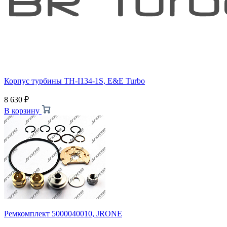
Корпус турбины TH-I134-1S, E&E Turbo
8 630
₽
В корзину
Ремкомплект 5000040010, JRONE