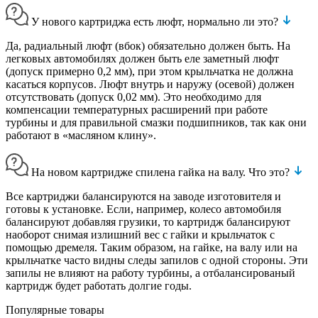
У нового картриджа есть люфт, нормально ли это?
Да, радиальный люфт (вбок) обязательно должен быть. На
легковых автомобилях должен быть еле заметный люфт
(допуск примерно 0,2 мм), при этом крыльчатка не должна
касаться корпусов. Люфт внутрь и наружу (осевой) должен
отсутствовать (допуск 0,02 мм). Это необходимо для
компенсации температурных расширений при работе
турбины и для правильной смазки подшипников, так как они
работают в «масляном клину».
На новом картридже спилена гайка на валу. Что это?
Все картриджи балансируются на заводе изготовителя и
готовы к установке. Если, например, колесо автомобиля
балансируют добавляя грузики, то картридж балансируют
наоборот снимая излишний вес с гайки и крыльчаток с
помощью дремеля. Таким образом, на гайке, на валу или на
крыльчатке часто видны следы запилов с одной стороны. Эти
запилы не влияют на работу турбины, а отбалансированый
картридж будет работать долгие годы.
Популярные товары