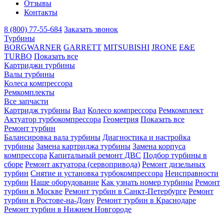
Отзывы
Контакты
8 (800) 77-55-684
Заказать звонок
Турбины
BORGWARNER
GARRETT
MITSUBISHI
JRONE
E&E
TURBO
Показать все
Картриджи турбины
Валы турбины
Колеса компрессора
Ремкомплекты
Все запчасти
Картридж турбины
Вал
Колесо компрессора
Ремкомплект
Актуатор турбокомпрессора
Геометрия
Показать все
Ремонт турбин
Балансировка вала турбины
Диагностика и настройка
турбины
Замена картриджа турбины
Замена корпуса
компрессора
Капитальный ремонт ДВС
Подбор турбины в
сборе
Ремонт актуатора (сервопривода)
Ремонт дизельных
турбин
Снятие и установка турбокомпрессора
Неисправности
турбин
Наше оборудование
Как узнать номер турбины
Ремонт
турбин в Москве
Ремонт турбин в Санкт-Петербурге
Ремонт
турбин в Ростове-на-Дону
Ремонт турбин в Краснодаре
Ремонт турбин в Нижнем Новгороде