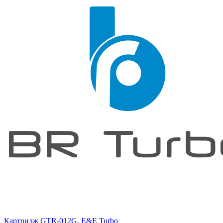
Картридж GTR-012G, E&E Turbo