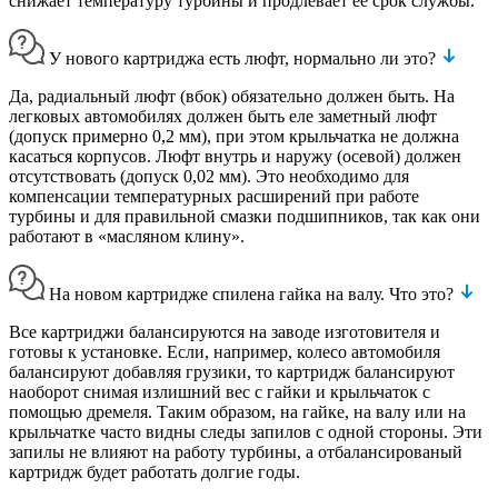
снижает температуру турбины и продлевает ее срок службы.
У нового картриджа есть люфт, нормально ли это?
Да, радиальный люфт (вбок) обязательно должен быть. На
легковых автомобилях должен быть еле заметный люфт
(допуск примерно 0,2 мм), при этом крыльчатка не должна
касаться корпусов. Люфт внутрь и наружу (осевой) должен
отсутствовать (допуск 0,02 мм). Это необходимо для
компенсации температурных расширений при работе
турбины и для правильной смазки подшипников, так как они
работают в «масляном клину».
На новом картридже спилена гайка на валу. Что это?
Все картриджи балансируются на заводе изготовителя и
готовы к установке. Если, например, колесо автомобиля
балансируют добавляя грузики, то картридж балансируют
наоборот снимая излишний вес с гайки и крыльчаток с
помощью дремеля. Таким образом, на гайке, на валу или на
крыльчатке часто видны следы запилов с одной стороны. Эти
запилы не влияют на работу турбины, а отбалансированый
картридж будет работать долгие годы.