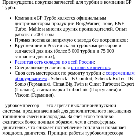
Преимущества покупки запчастей для турбин в компании БР
Турбо:
Компания БР Турбо является официальным
дистрибьютором продукции BorgWarner, Jrone, E&E
Turbo, Mahle и многих других производителей. Опыт
работы с 2001 года.
Прямая поставка напрямую с завода без посредников;
Крупнейший в России склад турбокомпрессоров и
запчастей для них (более 5 000 турбин и 75 000
запчастей для них);
Развитая сеть складов по всей России
;
Специальные условия для
оптовых клиентов
;
Своя сеть мастерских по ремонту турбин с
современным
оборудованием
- Schenck TB Comfort, Schenck RoTec TB
Sonio (Германия), Cimat Big Twin и Cimat Turbotest Expert
(Польша), станки марки Turboclinic (Португалия) и
Viscom (Германия).
Турбокомпрессор — это агрегат выхлопной/впускной
системы, предназначенный для дополнительного насыщения
топливной смеси кислородом. За счет этого топливо
сжигается более полным образом, чем в атмосферных
двигателях, что снижает потребление топлива и повышает
мощность двигателя. Принцип работы турбокомпрессора