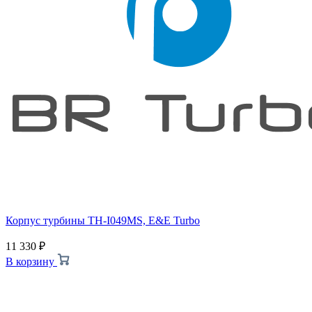
Корпус турбины TH-I049MS, E&E Turbo
11 330
₽
В корзину