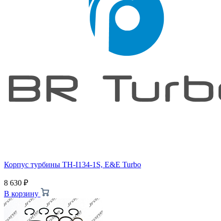
Корпус турбины TH-I134-1S, E&E Turbo
8 630
₽
В корзину