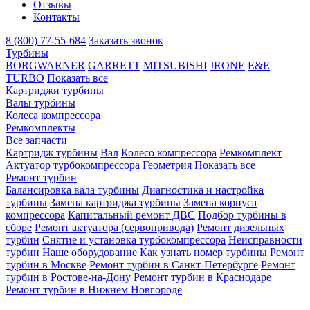
Отзывы
Контакты
8 (800) 77-55-684
Заказать звонок
Турбины
BORGWARNER
GARRETT
MITSUBISHI
JRONE
E&E
TURBO
Показать все
Картриджи турбины
Валы турбины
Колеса компрессора
Ремкомплекты
Все запчасти
Картридж турбины
Вал
Колесо компрессора
Ремкомплект
Актуатор турбокомпрессора
Геометрия
Показать все
Ремонт турбин
Балансировка вала турбины
Диагностика и настройка
турбины
Замена картриджа турбины
Замена корпуса
компрессора
Капитальный ремонт ДВС
Подбор турбины в
сборе
Ремонт актуатора (сервопривода)
Ремонт дизельных
турбин
Снятие и установка турбокомпрессора
Неисправности
турбин
Наше оборудование
Как узнать номер турбины
Ремонт
турбин в Москве
Ремонт турбин в Санкт-Петербурге
Ремонт
турбин в Ростове-на-Дону
Ремонт турбин в Краснодаре
Ремонт турбин в Нижнем Новгороде