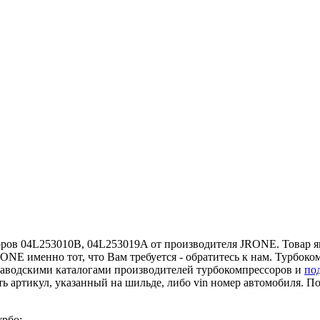
оров 04L253010B, 04L253019A от производителя JRONE. Товар яв
RONE именно тот, что Вам требуется - обратитесь к нам. Турбок
заводскими каталогами производителей турбокомпрессоров и
по
ь артикул, указанный на шильде, либо vin номер автомобиля. 
урбо: