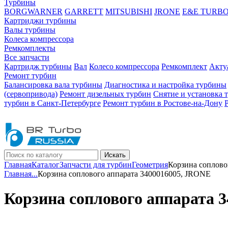
Турбины
BORGWARNER
GARRETT
MITSUBISHI
JRONE
E&E TURB
Картриджи турбины
Валы турбины
Колеса компрессора
Ремкомплекты
Все запчасти
Картридж турбины
Вал
Колесо компрессора
Ремкомплект
Акту
Ремонт турбин
Балансировка вала турбины
Диагностика и настройка турбины
(сервопривода)
Ремонт дизельных турбин
Снятие и установка 
турбин в Санкт-Петербурге
Ремонт турбин в Ростове-на-Дону
Искать
Главная
Каталог
Запчасти для турбин
Геометрия
Корзина соплово
Главная
...
Корзина соплового аппарата 3400016005, JRONE
Корзина соплового аппарата 