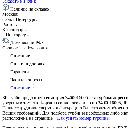
Заказать в 1 клик
Наличие на складах:
Москва:
-
Санкт-Петербург:
-
Ростов:
-
Краснодар:
-
ННовгород:
-
Доставка по РФ:
Срок
от 1 рабочего дня
Описание
Оплата и доставка
Гарантии
Частые вопросы
Описание
БР Турбо предлагает геометрия 3400016005 для турбокомпресс
уверены в том, что Корзина соплового аппарата 3400016005, J
Наши сотрудники сверят конфигурацию Вашего автомобиля с 
Ваших требований. Для подбора турбины необходимо либо знат
расположена на странице –
Как узнать номер турбины
Преимущества покупки запчастей для турбин в компании БР Т