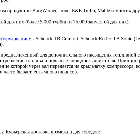
 продукции BorgWarner, Jrone, E&E Turbo, Mahle и многих дру
й для них (более 5 000 турбин и 75 000 запчастей для них);
оборудованием
- Schenck TB Comfort, Schenck RoTec TB Sonio (Гер
я).
предназначенный для дополнительного насыщения топливной сме
 потребление топлива и повышает мощность двигателя. Принцип 
ие которой через вал передается на крыльчатку компрессора, ко
о часто бывает, есть много нюансов.
у. Курьерская доставка возможна для городов: