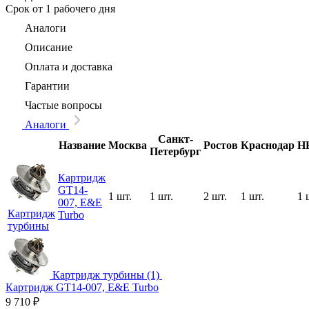
Срок
от 1 рабочего дня
Аналоги
Описание
Оплата и доставка
Гарантии
Частые вопросы
Аналоги
Санкт-
Название
Москва
Ростов
Краснодар
Н
Петербург
Картридж
GT14-
1 шт.
1 шт.
2 шт.
1 шт.
1 
007, E&E
Картридж
Turbo
турбины
Картридж турбины (1)
Картридж GT14-007, E&E Turbo
9 710
₽