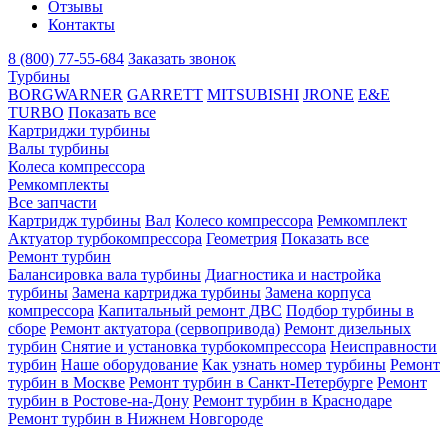
Отзывы
Контакты
8 (800) 77-55-684
Заказать звонок
Турбины
BORGWARNER
GARRETT
MITSUBISHI
JRONE
E&E
TURBO
Показать все
Картриджи турбины
Валы турбины
Колеса компрессора
Ремкомплекты
Все запчасти
Картридж турбины
Вал
Колесо компрессора
Ремкомплект
Актуатор турбокомпрессора
Геометрия
Показать все
Ремонт турбин
Балансировка вала турбины
Диагностика и настройка
турбины
Замена картриджа турбины
Замена корпуса
компрессора
Капитальный ремонт ДВС
Подбор турбины в
сборе
Ремонт актуатора (сервопривода)
Ремонт дизельных
турбин
Снятие и установка турбокомпрессора
Неисправности
турбин
Наше оборудование
Как узнать номер турбины
Ремонт
турбин в Москве
Ремонт турбин в Санкт-Петербурге
Ремонт
турбин в Ростове-на-Дону
Ремонт турбин в Краснодаре
Ремонт турбин в Нижнем Новгороде