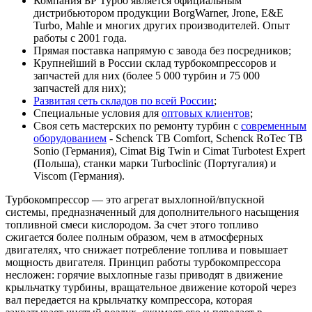
Компания БР Турбо является официальным
дистрибьютором продукции BorgWarner, Jrone, E&E
Turbo, Mahle и многих других производителей. Опыт
работы с 2001 года.
Прямая поставка напрямую с завода без посредников;
Крупнейший в России склад турбокомпрессоров и
запчастей для них (более 5 000 турбин и 75 000
запчастей для них);
Развитая сеть складов по всей России
;
Специальные условия для
оптовых клиентов
;
Своя сеть мастерских по ремонту турбин с
современным
оборудованием
- Schenck TB Comfort, Schenck RoTec TB
Sonio (Германия), Cimat Big Twin и Cimat Turbotest Expert
(Польша), станки марки Turboclinic (Португалия) и
Viscom (Германия).
Турбокомпрессор — это агрегат выхлопной/впускной
системы, предназначенный для дополнительного насыщения
топливной смеси кислородом. За счет этого топливо
сжигается более полным образом, чем в атмосферных
двигателях, что снижает потребление топлива и повышает
мощность двигателя. Принцип работы турбокомпрессора
несложен: горячие выхлопные газы приводят в движение
крыльчатку турбины, вращательное движение которой через
вал передается на крыльчатку компрессора, которая