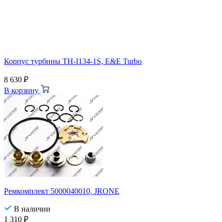
Корпус турбины TH-I134-1S, E&E Turbo
8 630
₽
В корзину
Ремкомплект 5000040010, JRONE
В наличии
1 310
₽