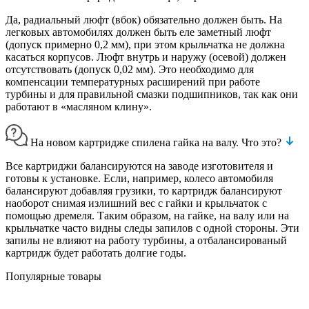
Да, радиальный люфт (вбок) обязательно должен быть. На
легковых автомобилях должен быть еле заметный люфт
(допуск примерно 0,2 мм), при этом крыльчатка не должна
касаться корпусов. Люфт внутрь и наружу (осевой) должен
отсутствовать (допуск 0,02 мм). Это необходимо для
компенсации температурных расширений при работе
турбины и для правильной смазки подшипников, так как они
работают в «масляном клину».
На новом картридже спилена гайка на валу. Что это?
Все картриджи балансируются на заводе изготовителя и
готовы к установке. Если, например, колесо автомобиля
балансируют добавляя грузики, то картридж балансируют
наоборот снимая излишний вес с гайки и крыльчаток с
помощью дремеля. Таким образом, на гайке, на валу или на
крыльчатке часто видны следы запилов с одной стороны. Эти
запилы не влияют на работу турбины, а отбалансированый
картридж будет работать долгие годы.
Популярные товары