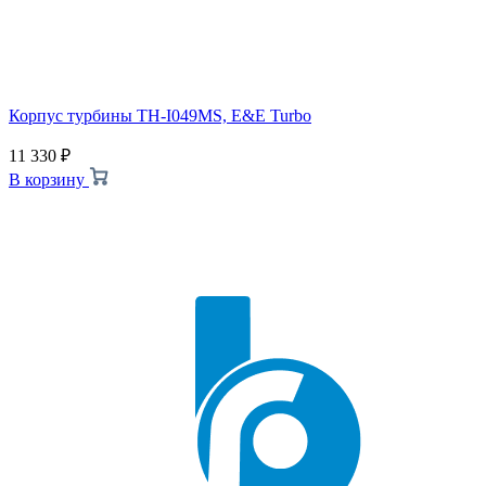
Корпус турбины TH-I049MS, E&E Turbo
11 330
₽
В корзину