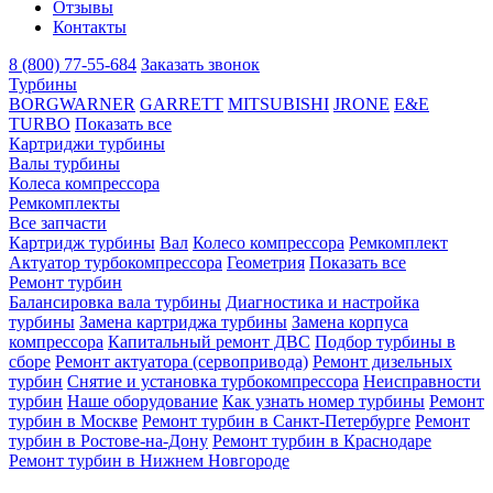
Отзывы
Контакты
8 (800) 77-55-684
Заказать звонок
Турбины
BORGWARNER
GARRETT
MITSUBISHI
JRONE
E&E
TURBO
Показать все
Картриджи турбины
Валы турбины
Колеса компрессора
Ремкомплекты
Все запчасти
Картридж турбины
Вал
Колесо компрессора
Ремкомплект
Актуатор турбокомпрессора
Геометрия
Показать все
Ремонт турбин
Балансировка вала турбины
Диагностика и настройка
турбины
Замена картриджа турбины
Замена корпуса
компрессора
Капитальный ремонт ДВС
Подбор турбины в
сборе
Ремонт актуатора (сервопривода)
Ремонт дизельных
турбин
Снятие и установка турбокомпрессора
Неисправности
турбин
Наше оборудование
Как узнать номер турбины
Ремонт
турбин в Москве
Ремонт турбин в Санкт-Петербурге
Ремонт
турбин в Ростове-на-Дону
Ремонт турбин в Краснодаре
Ремонт турбин в Нижнем Новгороде