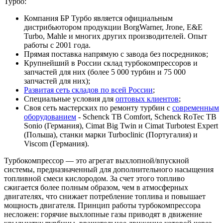
Турбо:
Компания БР Турбо является официальным
дистрибьютором продукции BorgWarner, Jrone, E&E
Turbo, Mahle и многих других производителей. Опыт
работы с 2001 года.
Прямая поставка напрямую с завода без посредников;
Крупнейший в России склад турбокомпрессоров и
запчастей для них (более 5 000 турбин и 75 000
запчастей для них);
Развитая сеть складов по всей России
;
Специальные условия для
оптовых клиентов
;
Своя сеть мастерских по ремонту турбин с
современным
оборудованием
- Schenck TB Comfort, Schenck RoTec TB
Sonio (Германия), Cimat Big Twin и Cimat Turbotest Expert
(Польша), станки марки Turboclinic (Португалия) и
Viscom (Германия).
Турбокомпрессор — это агрегат выхлопной/впускной
системы, предназначенный для дополнительного насыщения
топливной смеси кислородом. За счет этого топливо
сжигается более полным образом, чем в атмосферных
двигателях, что снижает потребление топлива и повышает
мощность двигателя. Принцип работы турбокомпрессора
несложен: горячие выхлопные газы приводят в движение