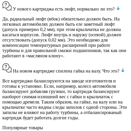
У нового картриджа есть люфт, нормально ли это?
Да, радиальный люфт (вбок) обязательно должен быть. На
легковых автомобилях должен быть еле заметный люфт
(допуск примерно 0,2 мм), при этом крыльчатка не должна
касаться корпусов. Люфт внутрь и наружу (осевой) должен
отсутствовать (допуск 0,02 мм). Это необходимо для
компенсации температурных расширений при работе
турбины и для правильной смазки подшипников, так как они
работают в «масляном клину».
На новом картридже спилена гайка на валу. Что это?
Все картриджи балансируются на заводе изготовителя и
готовы к установке. Если, например, колесо автомобиля
балансируют добавляя грузики, то картридж балансируют
наоборот снимая излишний вес с гайки и крыльчаток с
помощью дремеля. Таким образом, на гайке, на валу или на
крыльчатке часто видны следы запилов с одной стороны. Эти
запилы не влияют на работу турбины, а отбалансированый
картридж будет работать долгие годы.
Популярные товары