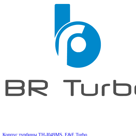
Корпус турбины TH-I049MS, E&E Turbo