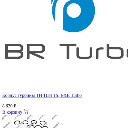
Корпус турбины TH-I134-1S, E&E Turbo
8 630
₽
В корзину