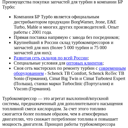
Преимущества покупки запчастей для турбин в компании БР
Турбо:
Компания БР Турбо является официальным
дистрибьютором продукции BorgWarner, Jrone, E&E
Turbo, Mahle и многих других производителей. Опыт
работы с 2001 года.
Прямая поставка напрямую с завода без посредников;
Крупнейший в России склад турбокомпрессоров и
запчастей для них (более 5 000 турбин и 75 000
запчастей для них);
Развитая сеть складов по всей России
;
Специальные условия для
оптовых клиентов
;
Своя сеть мастерских по ремонту турбин с
современным
оборудованием
- Schenck TB Comfort, Schenck RoTec TB
Sonio (Германия), Cimat Big Twin и Cimat Turbotest Expert
(Польша), станки марки Turboclinic (Португалия) и
Viscom (Германия).
Турбокомпрессор — это агрегат выхлопной/впускной
системы, предназначенный для дополнительного насыщения
топливной смеси кислородом. За счет этого топливо
сжигается более полным образом, чем в атмосферных
двигателях, что снижает потребление топлива и повышает
мощность двигателя. Принцип работы турбокомпрессора