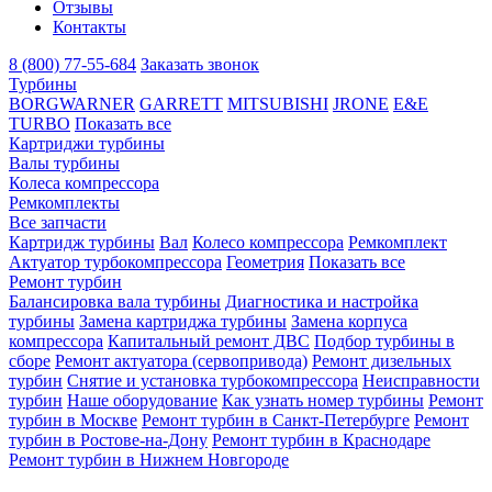
Отзывы
Контакты
8 (800) 77-55-684
Заказать звонок
Турбины
BORGWARNER
GARRETT
MITSUBISHI
JRONE
E&E
TURBO
Показать все
Картриджи турбины
Валы турбины
Колеса компрессора
Ремкомплекты
Все запчасти
Картридж турбины
Вал
Колесо компрессора
Ремкомплект
Актуатор турбокомпрессора
Геометрия
Показать все
Ремонт турбин
Балансировка вала турбины
Диагностика и настройка
турбины
Замена картриджа турбины
Замена корпуса
компрессора
Капитальный ремонт ДВС
Подбор турбины в
сборе
Ремонт актуатора (сервопривода)
Ремонт дизельных
турбин
Снятие и установка турбокомпрессора
Неисправности
турбин
Наше оборудование
Как узнать номер турбины
Ремонт
турбин в Москве
Ремонт турбин в Санкт-Петербурге
Ремонт
турбин в Ростове-на-Дону
Ремонт турбин в Краснодаре
Ремонт турбин в Нижнем Новгороде