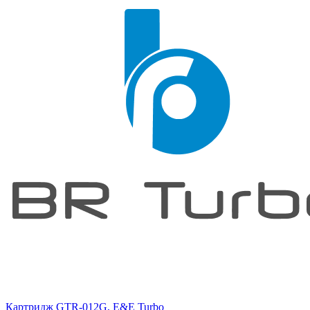
Картридж GTR-012G, E&E Turbo