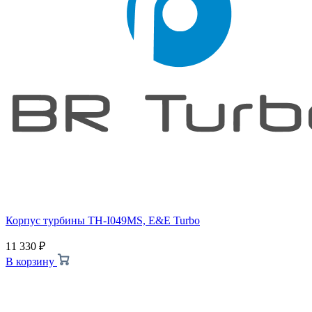
Корпус турбины TH-I049MS, E&E Turbo
11 330
₽
В корзину