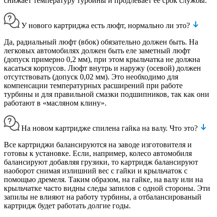
снижает температуру турбины и продлевает ее срок службы.
У нового картриджа есть люфт, нормально ли это?
Да, радиальный люфт (вбок) обязательно должен быть. На
легковых автомобилях должен быть еле заметный люфт
(допуск примерно 0,2 мм), при этом крыльчатка не должна
касаться корпусов. Люфт внутрь и наружу (осевой) должен
отсутствовать (допуск 0,02 мм). Это необходимо для
компенсации температурных расширений при работе
турбины и для правильной смазки подшипников, так как они
работают в «масляном клину».
На новом картридже спилена гайка на валу. Что это?
Все картриджи балансируются на заводе изготовителя и
готовы к установке. Если, например, колесо автомобиля
балансируют добавляя грузики, то картридж балансируют
наоборот снимая излишний вес с гайки и крыльчаток с
помощью дремеля. Таким образом, на гайке, на валу или на
крыльчатке часто видны следы запилов с одной стороны. Эти
запилы не влияют на работу турбины, а отбалансированый
картридж будет работать долгие годы.