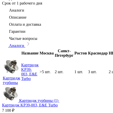
Срок
от 1 рабочего дня
Аналоги
Описание
Оплата и доставка
Гарантии
Частые вопросы
Аналоги
Санкт-
Название
Москва
Ростов
Краснодар
Н
Петербург
Картридж
KP39-
>5 шт.
2 шт.
1 шт.
3 шт.
2 
003, E&E
Картридж
Turbo
турбины
Картридж турбины (1)
Картридж KP39-003, E&E Turbo
7 100
₽