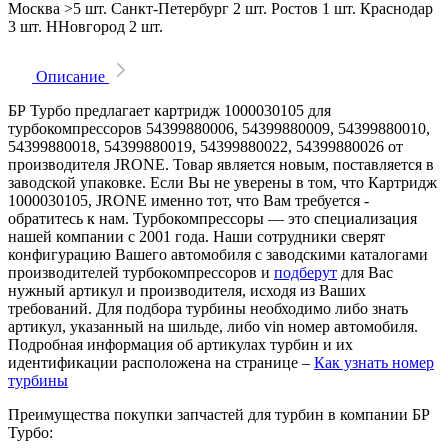
Москва
>5 шт.
Санкт-Петербург
2 шт.
Ростов
1 шт.
Краснодар
3 шт.
ННовгород
2 шт.
Описание
БР Турбо предлагает картридж 1000030105 для
турбокомпрессоров 54399880006, 54399880009, 54399880010,
54399880018, 54399880019, 54399880022, 54399880026 от
производителя JRONE. Товар является новым, поставляется в
заводской упаковке. Если Вы не уверены в том, что Картридж
1000030105, JRONE именно тот, что Вам требуется -
обратитесь к нам. Турбокомпрессоры — это специализация
нашей компании с 2001 года. Наши сотрудники сверят
конфигурацию Вашего автомобиля с заводскими каталогами
производителей турбокомпрессоров и
подберут
для Вас
нужный артикул и производителя, исходя из Ваших
требований. Для подбора турбины необходимо либо знать
артикул, указанный на шильде, либо vin номер автомобиля.
Подробная информация об артикулах турбин и их
идентификации расположена на странице –
Как узнать номер
турбины
Преимущества покупки запчастей для турбин в компании БР
Турбо: