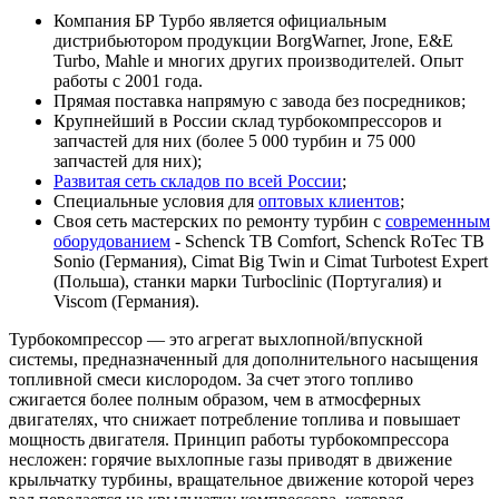
Компания БР Турбо является официальным
дистрибьютором продукции BorgWarner, Jrone, E&E
Turbo, Mahle и многих других производителей. Опыт
работы с 2001 года.
Прямая поставка напрямую с завода без посредников;
Крупнейший в России склад турбокомпрессоров и
запчастей для них (более 5 000 турбин и 75 000
запчастей для них);
Развитая сеть складов по всей России
;
Специальные условия для
оптовых клиентов
;
Своя сеть мастерских по ремонту турбин с
современным
оборудованием
- Schenck TB Comfort, Schenck RoTec TB
Sonio (Германия), Cimat Big Twin и Cimat Turbotest Expert
(Польша), станки марки Turboclinic (Португалия) и
Viscom (Германия).
Турбокомпрессор — это агрегат выхлопной/впускной
системы, предназначенный для дополнительного насыщения
топливной смеси кислородом. За счет этого топливо
сжигается более полным образом, чем в атмосферных
двигателях, что снижает потребление топлива и повышает
мощность двигателя. Принцип работы турбокомпрессора
несложен: горячие выхлопные газы приводят в движение
крыльчатку турбины, вращательное движение которой через