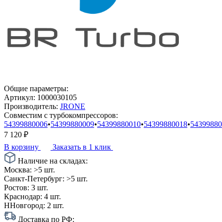
Общие параметры:
Артикул:
1000030105
Производитель:
JRONE
Совместим с турбокомпрессоров:
54399880006
•
54399880009
•
54399880010
•
54399880018
•
54399880
7 120
₽
В корзину
Заказать в 1 клик
Наличие на складах:
Москва:
>5 шт.
Санкт-Петербург:
>5 шт.
Ростов:
3 шт.
Краснодар:
4 шт.
ННовгород:
2 шт.
Доставка по РФ: