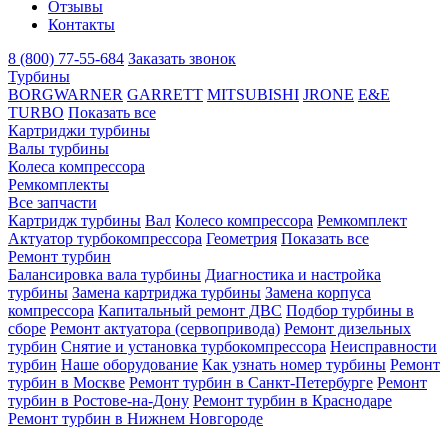
Отзывы
Контакты
8 (800) 77-55-684
Заказать звонок
Турбины
BORGWARNER
GARRETT
MITSUBISHI
JRONE
E&E
TURBO
Показать все
Картриджи турбины
Валы турбины
Колеса компрессора
Ремкомплекты
Все запчасти
Картридж турбины
Вал
Колесо компрессора
Ремкомплект
Актуатор турбокомпрессора
Геометрия
Показать все
Ремонт турбин
Балансировка вала турбины
Диагностика и настройка
турбины
Замена картриджа турбины
Замена корпуса
компрессора
Капитальный ремонт ДВС
Подбор турбины в
сборе
Ремонт актуатора (сервопривода)
Ремонт дизельных
турбин
Снятие и установка турбокомпрессора
Неисправности
турбин
Наше оборудование
Как узнать номер турбины
Ремонт
турбин в Москве
Ремонт турбин в Санкт-Петербурге
Ремонт
турбин в Ростове-на-Дону
Ремонт турбин в Краснодаре
Ремонт турбин в Нижнем Новгороде