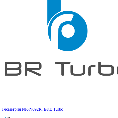
Геометрия NR-N092R, E&E Turbo