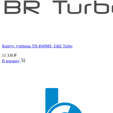
Корпус турбины TH-I049MS, E&E Turbo
11 330
₽
В корзину