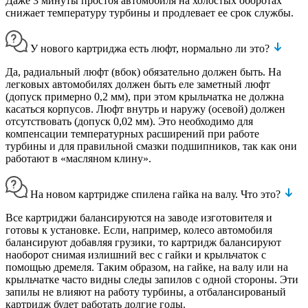
Даже 3 минуты простоя автомобиля на холостых оборотах
снижает температуру турбины и продлевает ее срок службы.
У нового картриджа есть люфт, нормально ли это?
Да, радиальный люфт (вбок) обязательно должен быть. На
легковых автомобилях должен быть еле заметный люфт
(допуск примерно 0,2 мм), при этом крыльчатка не должна
касаться корпусов. Люфт внутрь и наружу (осевой) должен
отсутствовать (допуск 0,02 мм). Это необходимо для
компенсации температурных расширений при работе
турбины и для правильной смазки подшипников, так как они
работают в «масляном клину».
На новом картридже спилена гайка на валу. Что это?
Все картриджи балансируются на заводе изготовителя и
готовы к установке. Если, например, колесо автомобиля
балансируют добавляя грузики, то картридж балансируют
наоборот снимая излишний вес с гайки и крыльчаток с
помощью дремеля. Таким образом, на гайке, на валу или на
крыльчатке часто видны следы запилов с одной стороны. Эти
запилы не влияют на работу турбины, а отбалансированый
картридж будет работать долгие годы.