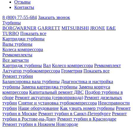
Отзывы
Контакты
8 (800) 77-55-684
Заказать звонок
Турбины
BORGWARNER
GARRETT
MITSUBISHI
JRONE
E&E
TURBO
Показать все
Картриджи турбины
Валы турбины
Колеса компрессора
Ремкомплекты
Все запчасти
Картридж турбины
Вал
Колесо компрессора
Ремкомплект
Актуатор турбокомпрессора
Геометрия
Показать все
Ремонт турбин
Балансировка вала турбины
Диагностика и настройка
турбины
Замена картриджа турбины
Замена корпуса
компрессора
Капитальный ремонт ДВС
Подбор турбины в
сборе
Ремонт актуатора (сервопривода)
Ремонт дизельных
турбин
Снятие и установка турбокомпрессора
Неисправности
турбин
Наше оборудование
Как узнать номер турбины
Ремонт
турбин в Москве
Ремонт турбин в Санкт-Петербурге
Ремонт
турбин в Ростове-на-Дону
Ремонт турбин в Краснодаре
Ремонт турбин в Нижнем Новгороде