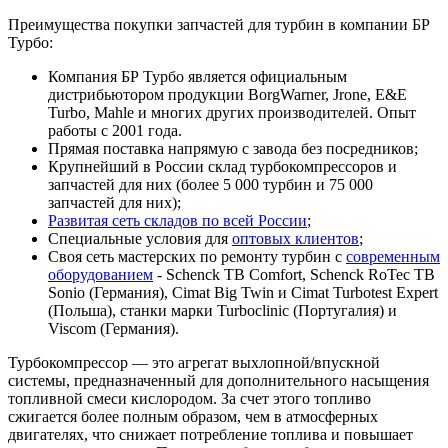
Преимущества покупки запчастей для турбин в компании БР
Турбо:
Компания БР Турбо является официальным
дистрибьютором продукции BorgWarner, Jrone, E&E
Turbo, Mahle и многих других производителей. Опыт
работы с 2001 года.
Прямая поставка напрямую с завода без посредников;
Крупнейший в России склад турбокомпрессоров и
запчастей для них (более 5 000 турбин и 75 000
запчастей для них);
Развитая сеть складов по всей России
;
Специальные условия для
оптовых клиентов
;
Своя сеть мастерских по ремонту турбин с
современным
оборудованием
- Schenck TB Comfort, Schenck RoTec TB
Sonio (Германия), Cimat Big Twin и Cimat Turbotest Expert
(Польша), станки марки Turboclinic (Португалия) и
Viscom (Германия).
Турбокомпрессор — это агрегат выхлопной/впускной
системы, предназначенный для дополнительного насыщения
топливной смеси кислородом. За счет этого топливо
сжигается более полным образом, чем в атмосферных
двигателях, что снижает потребление топлива и повышает