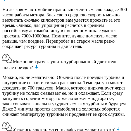
На легковом автомобиле правильно менять масло каждые 300
часов работы мотора. Зная свою среднюю скорость можно
высчитать сколько километров вам удается проехать за это
время. Однако, для упрощения расчетов в среднем
российскому автомобилисту в смешенном цикле удается
проехать 7000-10000км. Помните, лучше поменять масло
раньше, чем позднее. Перепробег на старом масле резко
сокращает ресурс турбины и двигателя.
Можно ли сразу глушить турбированный двигатель
после поездки?
Можно, но не желательно. Обычно после поездки турбина и
внутренние ее части сильно раскалены. Температура может
доходить до 700 градусов. Масло, которое циркулирует через
турбину не только смазывает ее, но и охлаждает. Если сразу
заглушить горячий мотор, то масло может «подгорать»,
закоксовывать каналы и ухудшать смазку турбины в будущем.
Даже 3 минуты простоя автомобиля на холостых оборотах
снижает температуру турбины и продлевает ее срок службы.
У нового картриджа есть люфт, нормально ли это?