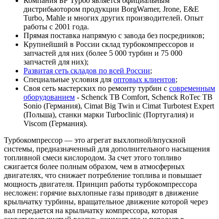
Компания БР Турбо является официальным
дистрибьютором продукции BorgWarner, Jrone, E&E
Turbo, Mahle и многих других производителей. Опыт
работы с 2001 года.
Прямая поставка напрямую с завода без посредников;
Крупнейший в России склад турбокомпрессоров и
запчастей для них (более 5 000 турбин и 75 000
запчастей для них);
Развитая сеть складов по всей России
;
Специальные условия для
оптовых клиентов
;
Своя сеть мастерских по ремонту турбин с
современным
оборудованием
- Schenck TB Comfort, Schenck RoTec TB
Sonio (Германия), Cimat Big Twin и Cimat Turbotest Expert
(Польша), станки марки Turboclinic (Португалия) и
Viscom (Германия).
Турбокомпрессор — это агрегат выхлопной/впускной
системы, предназначенный для дополнительного насыщения
топливной смеси кислородом. За счет этого топливо
сжигается более полным образом, чем в атмосферных
двигателях, что снижает потребление топлива и повышает
мощность двигателя. Принцип работы турбокомпрессора
несложен: горячие выхлопные газы приводят в движение
крыльчатку турбины, вращательное движение которой через
вал передается на крыльчатку компрессора, которая