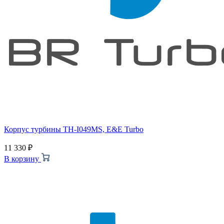
Корпус турбины TH-I049MS, E&E Turbo
11 330
₽
В корзину