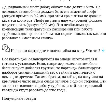
Да, радиальный люфт (вбок) обязательно должен быть. На
легковых автомобилях должен быть еле заметный люфт
(допуск примерно 0,2 мм), при этом крыльчатка не должна
касаться корпусов. Люфт внутрь и наружу (осевой) должен
отсутствовать (допуск 0,02 мм). Это необходимо для
компенсации температурных расширений при работе
турбины и для правильной смазки подшипников, так как они
работают в «масляном клину».
На новом картридже спилена гайка на валу. Что это?
Все картриджи балансируются на заводе изготовителя и
готовы к установке. Если, например, колесо автомобиля
балансируют добавляя грузики, то картридж балансируют
наоборот снимая излишний вес с гайки и крыльчаток с
помощью дремеля. Таким образом, на гайке, на валу или на
крыльчатке часто видны следы запилов с одной стороны. Эти
запилы не влияют на работу турбины, а отбалансированый
картридж будет работать долгие годы.
Популярные товары