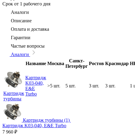
Срок
от 1 рабочего дня
Аналоги
Описание
Оплата и доставка
Гарантии
Частые вопросы
Аналоги
Санкт-
Название
Москва
Ростов
Краснодар
Н
Петербург
Картридж
K03-040,
>5 шт.
5 шт.
3 шт.
3 шт.
1 
E&E
Картридж
Turbo
турбины
Картридж турбины (1)
Картридж K03-040, E&E Turbo
7 960
₽