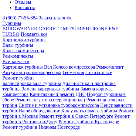
Отзывы
Контакты
8 (800) 77-55-684
Заказать звонок
Турбины
BORGWARNER
GARRETT
MITSUBISHI
JRONE
E&E
TURBO
Показать все
Картриджи турбины
Валы турбины
Колеса компрессора
Ремкомплекты
Все запчасти
Картридж турбины
Вал
Колесо компрессора
Ремкомплект
Актуатор турбокомпрессора
Геометрия
Показать все
Ремонт турбин
Балансировка вала турбины
Диагностика и настройка
турбины
Замена картриджа турбины
Замена корпуса
компрессора
Капитальный ремонт ДВС
Подбор турбины в
сборе
Ремонт актуатора (сервопривода)
Ремонт дизельных
турбин
Снятие и установка турбокомпрессора
Неисправности
турбин
Наше оборудование
Как узнать номер турбины
Ремонт
турбин в Москве
Ремонт турбин в Санкт-Петербурге
Ремонт
турбин в Ростове-на-Дону
Ремонт турбин в Краснодаре
Ремонт турбин в Нижнем Новгороде