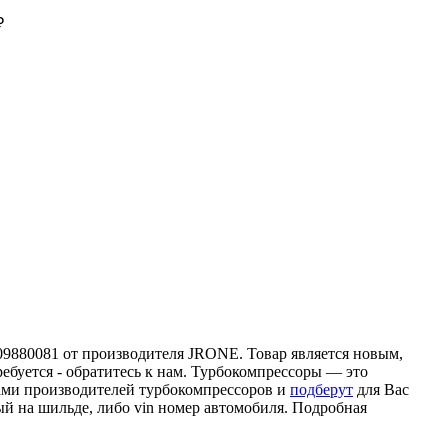
₽
09880081 от производителя JRONE. Товар является новым,
ебуется - обратитесь к нам. Турбокомпрессоры — это
ами производителей турбокомпрессоров и
подберут
для Вас
ый на шильде, либо vin номер автомобиля. Подробная