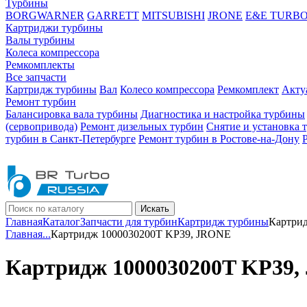
Турбины
BORGWARNER
GARRETT
MITSUBISHI
JRONE
E&E TURB
Картриджи турбины
Валы турбины
Колеса компрессора
Ремкомплекты
Все запчасти
Картридж турбины
Вал
Колесо компрессора
Ремкомплект
Акту
Ремонт турбин
Балансировка вала турбины
Диагностика и настройка турбины
(сервопривода)
Ремонт дизельных турбин
Снятие и установка 
турбин в Санкт-Петербурге
Ремонт турбин в Ростове-на-Дону
Искать
Главная
Каталог
Запчасти для турбин
Картридж турбины
Картри
Главная
...
Картридж 1000030200T KP39, JRONE
Картридж 1000030200T KP39