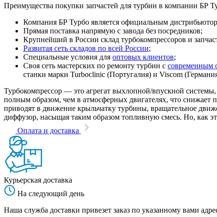
Преимущества покупки запчастей для турбин в компании БР Т
Компания БР Турбо является официальным дистрибьютором
Прямая поставка напрямую с завода без посредников;
Крупнейший в России склад турбокомпрессоров и запчасте
Развитая сеть складов по всей России
;
Специальные условия для
оптовых клиентов
;
Своя сеть мастерских по ремонту турбин с
современным 
станки марки Turboclinic (Португалия) и Viscom (Германи
Турбокомпрессор — это агрегат выхлопной/впускной системы, 
полным образом, чем в атмосферных двигателях, что снижает
приводят в движение крыльчатку турбины, вращательное движен
диффузор, насыщая таким образом топливную смесь. Но, как эт
Оплата и доставка
Курьерская доставка
На следующий день
Наша служба доставки привезет заказ по указанному вами адрес