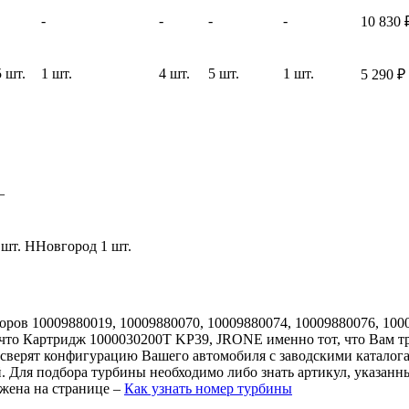
-
-
-
-
10 830
 шт.
1 шт.
4 шт.
5 шт.
1 шт.
5 290
₽
–
 шт.
ННовгород
1 шт.
оров 10009880019, 10009880070, 10009880074, 10009880076, 100
, что Картридж 1000030200T KP39, JRONE именно тот, что Вам тр
 сверят конфигурацию Вашего автомобиля с заводскими каталог
. Для подбора турбины необходимо либо знать артикул, указанн
жена на странице –
Как узнать номер турбины