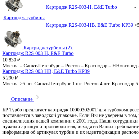
Картридж R2S-003-H, E&E Turbo
-
Картридж турбины
Картридж R2S-003-HB, E&E Turbo KP39
>5
Картридж турбины (2)
Картридж R2S-003-H, E&E Turbo
10 830
₽
Москва
–
Санкт-Петербург
–
Ростов
–
Краснодар
–
ННовгород
Картридж R2S-003-HB, E&E Turbo KP39
5 290
₽
Москва
>5 шт.
Санкт-Петербург
1 шт.
Ростов
4 шт.
Краснодар
5
Описание
БР Турбо предлагает картридж 1000030200T для турбокомпресс
поставляется в заводской упаковке. Если Вы не уверены в том
специализация нашей компании с 2001 года. Наши сотрудники
нужный артикул и производителя, исходя из Ваших требований
информация об артикулах турбин и их идентификации располо