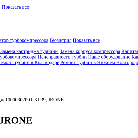
O
Показать все
атор турбокомпрессора
Геометрия
Показать все
Замена картриджа турбины
Замена корпуса компрессора
Капита
турбокомпрессора
Неисправности турбин
Наше оборудование
Ка
Ремонт турбин в Краснодаре
Ремонт турбин в Нижнем Новгород
дж 1000030200T KP39, JRONE
, JRONE