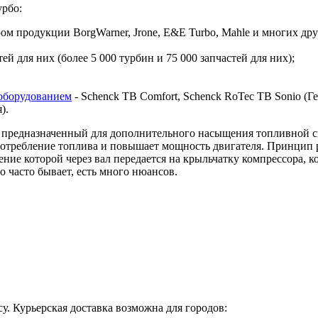
урбо:
 продукции BorgWarner, Jrone, E&E Turbo, Mahle и многих дру
й для них (более 5 000 турбин и 75 000 запчастей для них);
оборудованием
- Schenck TB Comfort, Schenck RoTec TB Sonio (Гер
я).
предназначенный для дополнительного насыщения топливной сме
 потребление топлива и повышает мощность двигателя. Принцип 
ие которой через вал передается на крыльчатку компрессора, ко
о часто бывает, есть много нюансов.
у. Курьерская доставка возможна для городов: