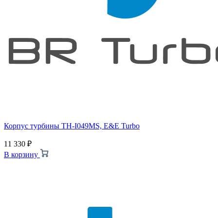
Корпус турбины TH-I049MS, E&E Turbo
11 330
₽
В корзину