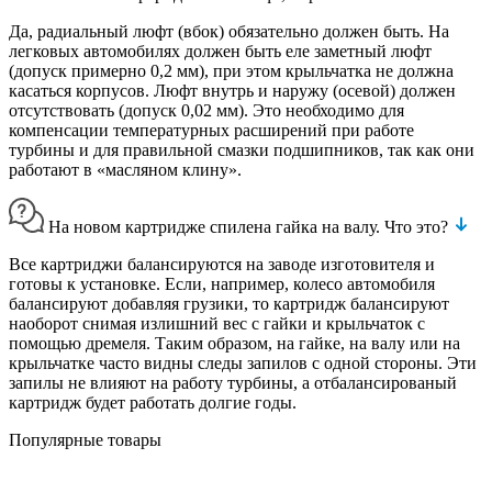
Да, радиальный люфт (вбок) обязательно должен быть. На
легковых автомобилях должен быть еле заметный люфт
(допуск примерно 0,2 мм), при этом крыльчатка не должна
касаться корпусов. Люфт внутрь и наружу (осевой) должен
отсутствовать (допуск 0,02 мм). Это необходимо для
компенсации температурных расширений при работе
турбины и для правильной смазки подшипников, так как они
работают в «масляном клину».
На новом картридже спилена гайка на валу. Что это?
Все картриджи балансируются на заводе изготовителя и
готовы к установке. Если, например, колесо автомобиля
балансируют добавляя грузики, то картридж балансируют
наоборот снимая излишний вес с гайки и крыльчаток с
помощью дремеля. Таким образом, на гайке, на валу или на
крыльчатке часто видны следы запилов с одной стороны. Эти
запилы не влияют на работу турбины, а отбалансированый
картридж будет работать долгие годы.
Популярные товары