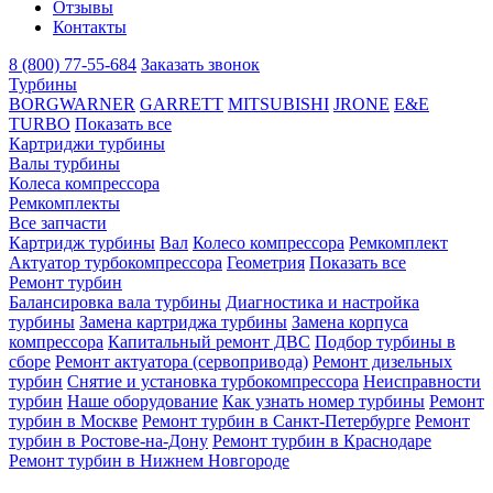
Отзывы
Контакты
8 (800) 77-55-684
Заказать звонок
Турбины
BORGWARNER
GARRETT
MITSUBISHI
JRONE
E&E
TURBO
Показать все
Картриджи турбины
Валы турбины
Колеса компрессора
Ремкомплекты
Все запчасти
Картридж турбины
Вал
Колесо компрессора
Ремкомплект
Актуатор турбокомпрессора
Геометрия
Показать все
Ремонт турбин
Балансировка вала турбины
Диагностика и настройка
турбины
Замена картриджа турбины
Замена корпуса
компрессора
Капитальный ремонт ДВС
Подбор турбины в
сборе
Ремонт актуатора (сервопривода)
Ремонт дизельных
турбин
Снятие и установка турбокомпрессора
Неисправности
турбин
Наше оборудование
Как узнать номер турбины
Ремонт
турбин в Москве
Ремонт турбин в Санкт-Петербурге
Ремонт
турбин в Ростове-на-Дону
Ремонт турбин в Краснодаре
Ремонт турбин в Нижнем Новгороде