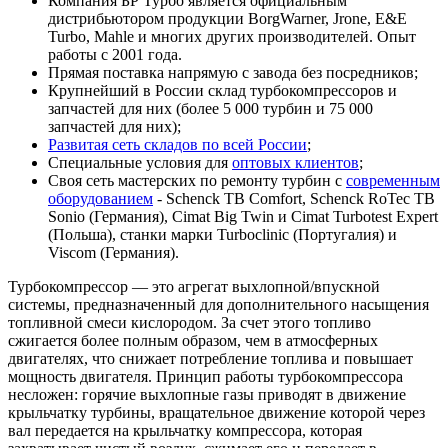
Компания БР Турбо является официальным
дистрибьютором продукции BorgWarner, Jrone, E&E
Turbo, Mahle и многих других производителей. Опыт
работы с 2001 года.
Прямая поставка напрямую с завода без посредников;
Крупнейший в России склад турбокомпрессоров и
запчастей для них (более 5 000 турбин и 75 000
запчастей для них);
Развитая сеть складов по всей России
;
Специальные условия для
оптовых клиентов
;
Своя сеть мастерских по ремонту турбин с
современным
оборудованием
- Schenck TB Comfort, Schenck RoTec TB
Sonio (Германия), Cimat Big Twin и Cimat Turbotest Expert
(Польша), станки марки Turboclinic (Португалия) и
Viscom (Германия).
Турбокомпрессор — это агрегат выхлопной/впускной
системы, предназначенный для дополнительного насыщения
топливной смеси кислородом. За счет этого топливо
сжигается более полным образом, чем в атмосферных
двигателях, что снижает потребление топлива и повышает
мощность двигателя. Принцип работы турбокомпрессора
несложен: горячие выхлопные газы приводят в движение
крыльчатку турбины, вращательное движение которой через
вал передается на крыльчатку компрессора, которая