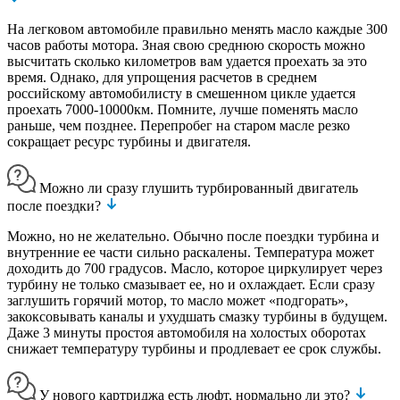
На легковом автомобиле правильно менять масло каждые 300
часов работы мотора. Зная свою среднюю скорость можно
высчитать сколько километров вам удается проехать за это
время. Однако, для упрощения расчетов в среднем
российскому автомобилисту в смешенном цикле удается
проехать 7000-10000км. Помните, лучше поменять масло
раньше, чем позднее. Перепробег на старом масле резко
сокращает ресурс турбины и двигателя.
Можно ли сразу глушить турбированный двигатель
после поездки?
Можно, но не желательно. Обычно после поездки турбина и
внутренние ее части сильно раскалены. Температура может
доходить до 700 градусов. Масло, которое циркулирует через
турбину не только смазывает ее, но и охлаждает. Если сразу
заглушить горячий мотор, то масло может «подгорать»,
закоксовывать каналы и ухудшать смазку турбины в будущем.
Даже 3 минуты простоя автомобиля на холостых оборотах
снижает температуру турбины и продлевает ее срок службы.
У нового картриджа есть люфт, нормально ли это?