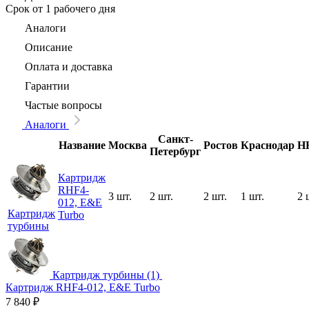
Срок
от 1 рабочего дня
Аналоги
Описание
Оплата и доставка
Гарантии
Частые вопросы
Аналоги
Санкт-
Название
Москва
Ростов
Краснодар
Н
Петербург
Картридж
RHF4-
3 шт.
2 шт.
2 шт.
1 шт.
2 
012, E&E
Картридж
Turbo
турбины
Картридж турбины (1)
Картридж RHF4-012, E&E Turbo
7 840
₽