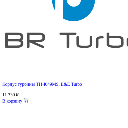
Корпус турбины TH-I049MS, E&E Turbo
11 330
₽
В корзину