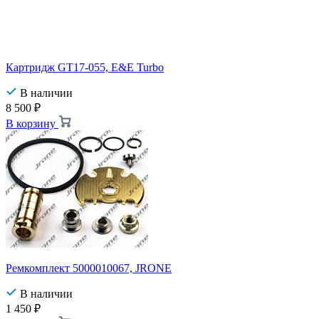
Картридж GT17-055, E&E Turbo
В наличии
8 500
₽
В корзину
Ремкомплект 5000010067, JRONE
В наличии
1 450
₽