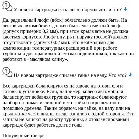
У нового картриджа есть люфт, нормально ли это?
Да, радиальный люфт (вбок) обязательно должен быть. На
легковых автомобилях должен быть еле заметный люфт
(допуск примерно 0,2 мм), при этом крыльчатка не должна
касаться корпусов. Люфт внутрь и наружу (осевой) должен
отсутствовать (допуск 0,02 мм). Это необходимо для
компенсации температурных расширений при работе
турбины и для правильной смазки подшипников, так как они
работают в «масляном клину».
На новом картридже спилена гайка на валу. Что это?
Все картриджи балансируются на заводе изготовителя и
готовы к установке. Если, например, колесо автомобиля
балансируют добавляя грузики, то картридж балансируют
наоборот снимая излишний вес с гайки и крыльчаток с
помощью дремеля. Таким образом, на гайке, на валу или на
крыльчатке часто видны следы запилов с одной стороны. Эти
запилы не влияют на работу турбины, а отбалансированый
картридж будет работать долгие годы.
Популярные товары