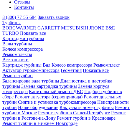
Отзывы
Контакты
8 (800) 77-55-684
Заказать звонок
Турбины
BORGWARNER
GARRETT
MITSUBISHI
JRONE
E&E
TURBO
Показать все
Картриджи турбины
Валы турбины
Колеса компрессора
Ремкомплекты
Все запчасти
Картридж турбины
Вал
Колесо компрессора
Ремкомплект
Актуатор турбокомпрессора
Геометрия
Показать все
Ремонт турбин
Балансировка вала турбины
Диагностика и настройка
турбины
Замена картриджа турбины
Замена корпуса
компрессора
Капитальный ремонт ДВС
Подбор турбины в
сборе
Ремонт актуатора (сервопривода)
Ремонт дизельных
турбин
Снятие и установка турбокомпрессора
Неисправности
турбин
Наше оборудование
Как узнать номер турбины
Ремонт
турбин в Москве
Ремонт турбин в Санкт-Петербурге
Ремонт
турбин в Ростове-на-Дону
Ремонт турбин в Краснодаре
Ремонт турбин в Нижнем Новгороде