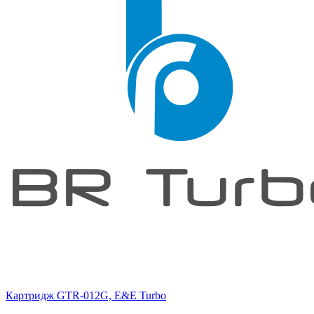
Картридж GTR-012G, E&E Turbo