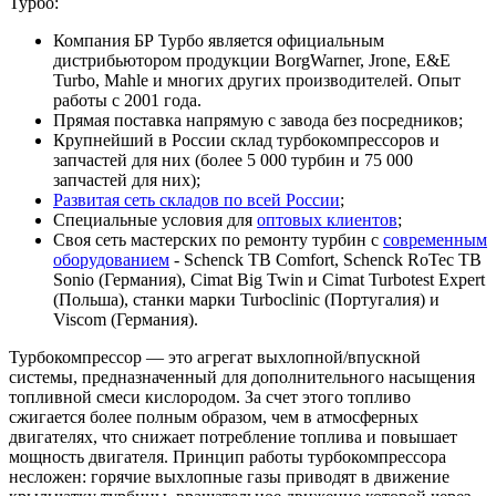
Турбо:
Компания БР Турбо является официальным
дистрибьютором продукции BorgWarner, Jrone, E&E
Turbo, Mahle и многих других производителей. Опыт
работы с 2001 года.
Прямая поставка напрямую с завода без посредников;
Крупнейший в России склад турбокомпрессоров и
запчастей для них (более 5 000 турбин и 75 000
запчастей для них);
Развитая сеть складов по всей России
;
Специальные условия для
оптовых клиентов
;
Своя сеть мастерских по ремонту турбин с
современным
оборудованием
- Schenck TB Comfort, Schenck RoTec TB
Sonio (Германия), Cimat Big Twin и Cimat Turbotest Expert
(Польша), станки марки Turboclinic (Португалия) и
Viscom (Германия).
Турбокомпрессор — это агрегат выхлопной/впускной
системы, предназначенный для дополнительного насыщения
топливной смеси кислородом. За счет этого топливо
сжигается более полным образом, чем в атмосферных
двигателях, что снижает потребление топлива и повышает
мощность двигателя. Принцип работы турбокомпрессора
несложен: горячие выхлопные газы приводят в движение