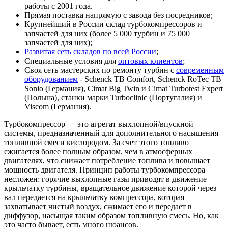
работы с 2001 года.
Прямая поставка напрямую с завода без посредников;
Крупнейший в России склад турбокомпрессоров и
запчастей для них (более 5 000 турбин и 75 000
запчастей для них);
Развитая сеть складов по всей России
;
Специальные условия для
оптовых клиентов
;
Своя сеть мастерских по ремонту турбин с
современным
оборудованием
- Schenck TB Comfort, Schenck RoTec TB
Sonio (Германия), Cimat Big Twin и Cimat Turbotest Expert
(Польша), станки марки Turboclinic (Португалия) и
Viscom (Германия).
Турбокомпрессор — это агрегат выхлопной/впускной
системы, предназначенный для дополнительного насыщения
топливной смеси кислородом. За счет этого топливо
сжигается более полным образом, чем в атмосферных
двигателях, что снижает потребление топлива и повышает
мощность двигателя. Принцип работы турбокомпрессора
несложен: горячие выхлопные газы приводят в движение
крыльчатку турбины, вращательное движение которой через
вал передается на крыльчатку компрессора, которая
захватывает чистый воздух, сжимает его и передает в
диффузор, насыщая таким образом топливную смесь. Но, как
это часто бывает, есть много нюансов.