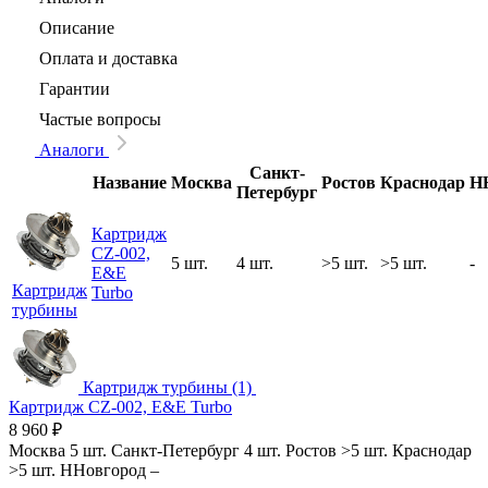
Описание
Оплата и доставка
Гарантии
Частые вопросы
Аналоги
Санкт-
Название
Москва
Ростов
Краснодар
Н
Петербург
Картридж
CZ-002,
5 шт.
4 шт.
>5 шт.
>5 шт.
-
E&E
Картридж
Turbo
турбины
Картридж турбины (1)
Картридж CZ-002, E&E Turbo
8 960
₽
Москва
5 шт.
Санкт-Петербург
4 шт.
Ростов
>5 шт.
Краснодар
>5 шт.
ННовгород
–