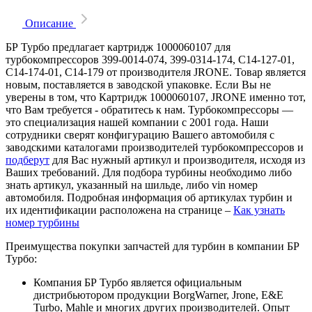
Описание
БР Турбо предлагает картридж 1000060107 для
турбокомпрессоров 399-0014-074, 399-0314-174, C14-127-01,
C14-174-01, C14-179 от производителя JRONE. Товар является
новым, поставляется в заводской упаковке. Если Вы не
уверены в том, что Картридж 1000060107, JRONE именно тот,
что Вам требуется - обратитесь к нам. Турбокомпрессоры —
это специализация нашей компании с 2001 года. Наши
сотрудники сверят конфигурацию Вашего автомобиля с
заводскими каталогами производителей турбокомпрессоров и
подберут
для Вас нужный артикул и производителя, исходя из
Ваших требований. Для подбора турбины необходимо либо
знать артикул, указанный на шильде, либо vin номер
автомобиля. Подробная информация об артикулах турбин и
их идентификации расположена на странице –
Как узнать
номер турбины
Преимущества покупки запчастей для турбин в компании БР
Турбо:
Компания БР Турбо является официальным
дистрибьютором продукции BorgWarner, Jrone, E&E
Turbo, Mahle и многих других производителей. Опыт