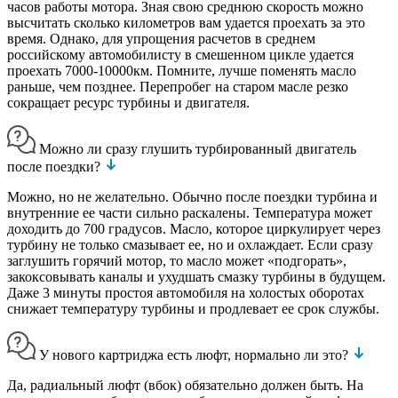
часов работы мотора. Зная свою среднюю скорость можно
высчитать сколько километров вам удается проехать за это
время. Однако, для упрощения расчетов в среднем
российскому автомобилисту в смешенном цикле удается
проехать 7000-10000км. Помните, лучше поменять масло
раньше, чем позднее. Перепробег на старом масле резко
сокращает ресурс турбины и двигателя.
Можно ли сразу глушить турбированный двигатель
после поездки?
Можно, но не желательно. Обычно после поездки турбина и
внутренние ее части сильно раскалены. Температура может
доходить до 700 градусов. Масло, которое циркулирует через
турбину не только смазывает ее, но и охлаждает. Если сразу
заглушить горячий мотор, то масло может «подгорать»,
закоксовывать каналы и ухудшать смазку турбины в будущем.
Даже 3 минуты простоя автомобиля на холостых оборотах
снижает температуру турбины и продлевает ее срок службы.
У нового картриджа есть люфт, нормально ли это?
Да, радиальный люфт (вбок) обязательно должен быть. На