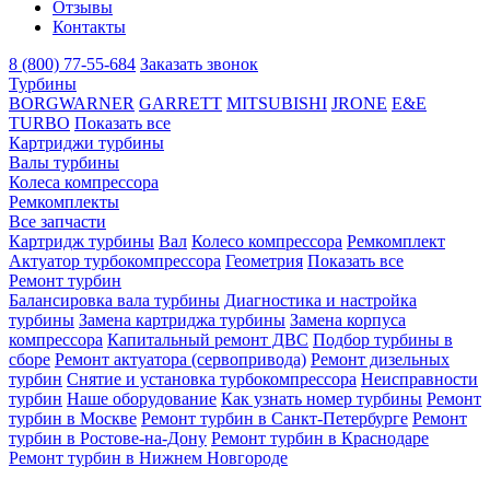
Отзывы
Контакты
8 (800) 77-55-684
Заказать звонок
Турбины
BORGWARNER
GARRETT
MITSUBISHI
JRONE
E&E
TURBO
Показать все
Картриджи турбины
Валы турбины
Колеса компрессора
Ремкомплекты
Все запчасти
Картридж турбины
Вал
Колесо компрессора
Ремкомплект
Актуатор турбокомпрессора
Геометрия
Показать все
Ремонт турбин
Балансировка вала турбины
Диагностика и настройка
турбины
Замена картриджа турбины
Замена корпуса
компрессора
Капитальный ремонт ДВС
Подбор турбины в
сборе
Ремонт актуатора (сервопривода)
Ремонт дизельных
турбин
Снятие и установка турбокомпрессора
Неисправности
турбин
Наше оборудование
Как узнать номер турбины
Ремонт
турбин в Москве
Ремонт турбин в Санкт-Петербурге
Ремонт
турбин в Ростове-на-Дону
Ремонт турбин в Краснодаре
Ремонт турбин в Нижнем Новгороде