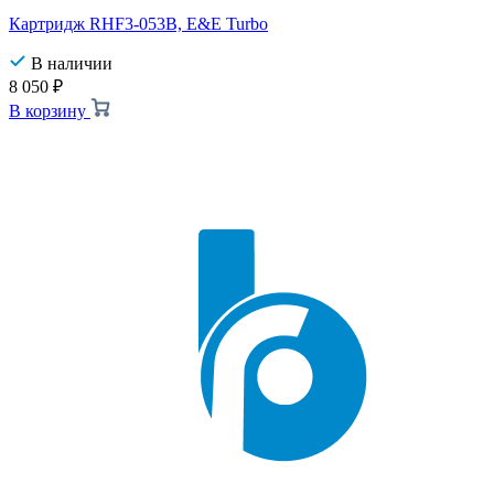
Картридж RHF3-053B, E&E Turbo
В наличии
8 050
₽
В корзину