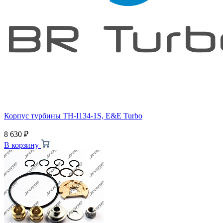
Корпус турбины TH-I134-1S, E&E Turbo
8 630
₽
В корзину