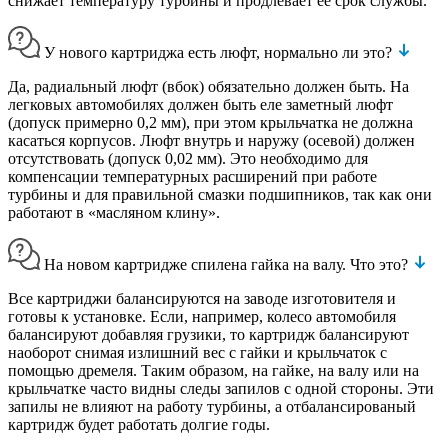
снижает температуру турбины и продлевает ее срок службы.
У нового картриджа есть люфт, нормально ли это?
Да, радиальный люфт (вбок) обязательно должен быть. На
легковых автомобилях должен быть еле заметный люфт
(допуск примерно 0,2 мм), при этом крыльчатка не должна
касаться корпусов. Люфт внутрь и наружу (осевой) должен
отсутствовать (допуск 0,02 мм). Это необходимо для
компенсации температурных расширений при работе
турбины и для правильной смазки подшипников, так как они
работают в «масляном клину».
На новом картридже спилена гайка на валу. Что это?
Все картриджи балансируются на заводе изготовителя и
готовы к установке. Если, например, колесо автомобиля
балансируют добавляя грузики, то картридж балансируют
наоборот снимая излишний вес с гайки и крыльчаток с
помощью дремеля. Таким образом, на гайке, на валу или на
крыльчатке часто видны следы запилов с одной стороны. Эти
запилы не влияют на работу турбины, а отбалансированый
картридж будет работать долгие годы.