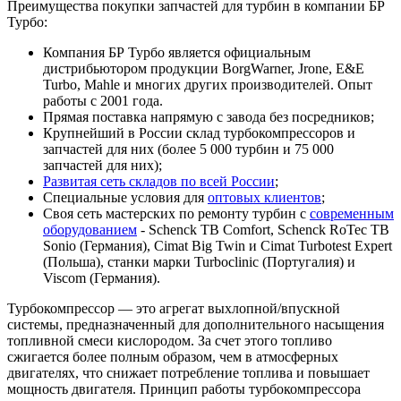
Преимущества покупки запчастей для турбин в компании БР
Турбо:
Компания БР Турбо является официальным
дистрибьютором продукции BorgWarner, Jrone, E&E
Turbo, Mahle и многих других производителей. Опыт
работы с 2001 года.
Прямая поставка напрямую с завода без посредников;
Крупнейший в России склад турбокомпрессоров и
запчастей для них (более 5 000 турбин и 75 000
запчастей для них);
Развитая сеть складов по всей России
;
Специальные условия для
оптовых клиентов
;
Своя сеть мастерских по ремонту турбин с
современным
оборудованием
- Schenck TB Comfort, Schenck RoTec TB
Sonio (Германия), Cimat Big Twin и Cimat Turbotest Expert
(Польша), станки марки Turboclinic (Португалия) и
Viscom (Германия).
Турбокомпрессор — это агрегат выхлопной/впускной
системы, предназначенный для дополнительного насыщения
топливной смеси кислородом. За счет этого топливо
сжигается более полным образом, чем в атмосферных
двигателях, что снижает потребление топлива и повышает
мощность двигателя. Принцип работы турбокомпрессора