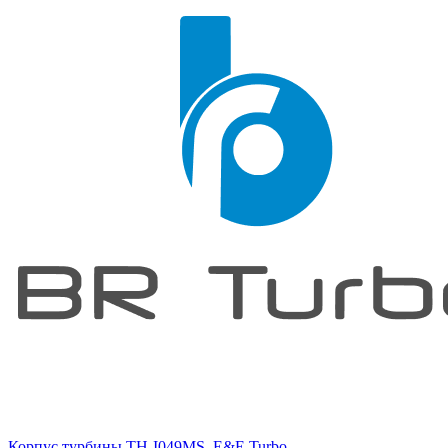
Корпус турбины TH-I049MS, E&E Turbo