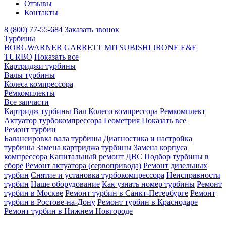
Отзывы
Контакты
8 (800) 77-55-684
Заказать звонок
Турбины
BORGWARNER
GARRETT
MITSUBISHI
JRONE
E&E
TURBO
Показать все
Картриджи турбины
Валы турбины
Колеса компрессора
Ремкомплекты
Все запчасти
Картридж турбины
Вал
Колесо компрессора
Ремкомплект
Актуатор турбокомпрессора
Геометрия
Показать все
Ремонт турбин
Балансировка вала турбины
Диагностика и настройка
турбины
Замена картриджа турбины
Замена корпуса
компрессора
Капитальный ремонт ДВС
Подбор турбины в
сборе
Ремонт актуатора (сервопривода)
Ремонт дизельных
турбин
Снятие и установка турбокомпрессора
Неисправности
турбин
Наше оборудование
Как узнать номер турбины
Ремонт
турбин в Москве
Ремонт турбин в Санкт-Петербурге
Ремонт
турбин в Ростове-на-Дону
Ремонт турбин в Краснодаре
Ремонт турбин в Нижнем Новгороде