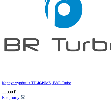
Корпус турбины TH-I049MS, E&E Turbo
11 330
₽
В корзину