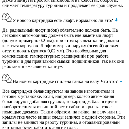
Даже 3 минуты простоя автомобиля на холостых оборотах
снижает температуру турбины и продлевает ее срок службы.
У нового картриджа есть люфт, нормально ли это?
Да, радиальный люфт (вбок) обязательно должен быть. На
легковых автомобилях должен быть еле заметный люфт
(допуск примерно 0,2 мм), при этом крыльчатка не должна
касаться корпусов. Люфт внутрь и наружу (осевой) должен
отсутствовать (допуск 0,02 мм). Это необходимо для
компенсации температурных расширений при работе
турбины и для правильной смазки подшипников, так как они
работают в «масляном клину».
На новом картридже спилена гайка на валу. Что это?
Все картриджи балансируются на заводе изготовителя и
готовы к установке. Если, например, колесо автомобиля
балансируют добавляя грузики, то картридж балансируют
наоборот снимая излишний вес с гайки и крыльчаток с
помощью дремеля. Таким образом, на гайке, на валу или на
крыльчатке часто видны следы запилов с одной стороны. Эти
запилы не влияют на работу турбины, а отбалансированый
картридж будет работать долгие годы.