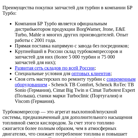
Преимущества покупки запчастей для турбин в компании БР
Турбо:
Компания БР Турбо является официальным
дистрибьютором продукции BorgWarner, Jrone, E&E
Turbo, Mahle и многих других производителей. Опыт
работы с 2001 года.
Прямая поставка напрямую с завода без посредников;
Крупнейший в России склад турбокомпрессоров и
запчастей для них (более 5 000 турбин и 75 000
запчастей для них);
Развитая сеть складов по всей России
;
Специальные условия для
оптовых клиентов
;
Своя сеть мастерских по ремонту турбин с
современным
оборудованием
- Schenck TB Comfort, Schenck RoTec TB
Sonio (Германия), Cimat Big Twin и Cimat Turbotest Expert
(Польша), станки марки Turboclinic (Португалия) и
Viscom (Германия).
Турбокомпрессор — это агрегат выхлопной/впускной
системы, предназначенный для дополнительного насыщения
топливной смеси кислородом. За счет этого топливо
сжигается более полным образом, чем в атмосферных
двигателях, что снижает потребление топлива и повышает