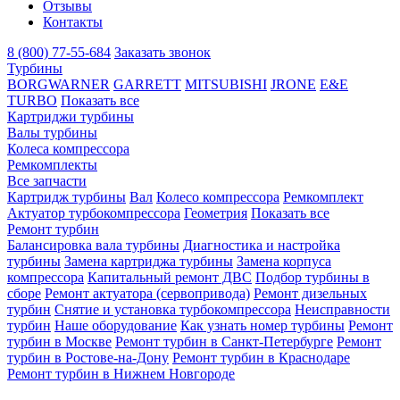
Отзывы
Контакты
8 (800) 77-55-684
Заказать звонок
Турбины
BORGWARNER
GARRETT
MITSUBISHI
JRONE
E&E
TURBO
Показать все
Картриджи турбины
Валы турбины
Колеса компрессора
Ремкомплекты
Все запчасти
Картридж турбины
Вал
Колесо компрессора
Ремкомплект
Актуатор турбокомпрессора
Геометрия
Показать все
Ремонт турбин
Балансировка вала турбины
Диагностика и настройка
турбины
Замена картриджа турбины
Замена корпуса
компрессора
Капитальный ремонт ДВС
Подбор турбины в
сборе
Ремонт актуатора (сервопривода)
Ремонт дизельных
турбин
Снятие и установка турбокомпрессора
Неисправности
турбин
Наше оборудование
Как узнать номер турбины
Ремонт
турбин в Москве
Ремонт турбин в Санкт-Петербурге
Ремонт
турбин в Ростове-на-Дону
Ремонт турбин в Краснодаре
Ремонт турбин в Нижнем Новгороде