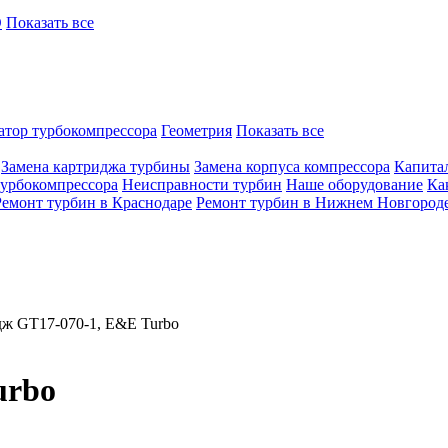
O
Показать все
атор турбокомпрессора
Геометрия
Показать все
Замена картриджа турбины
Замена корпуса компрессора
Капита
турбокомпрессора
Неисправности турбин
Наше оборудование
Ка
Ремонт турбин в Краснодаре
Ремонт турбин в Нижнем Новгород
ж GT17-070-1, E&E Turbo
urbo