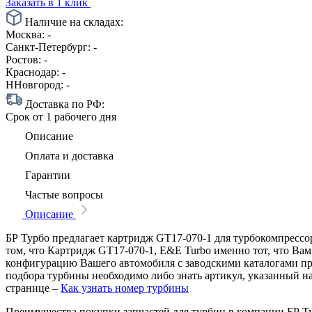
Заказать в 1 клик
Наличие на складах:
Москва:
-
Санкт-Петербург:
-
Ростов:
-
Краснодар:
-
ННовгород:
-
Доставка по РФ:
Срок
от 1 рабочего дня
Описание
Оплата и доставка
Гарантии
Частые вопросы
Описание
БР Турбо предлагает картридж GT17-070-1 для турбокомпрессор
том, что Картридж GT17-070-1, E&E Turbo именно тот, что Вам
конфигурацию Вашего автомобиля с заводскими каталогами п
подбора турбины необходимо либо знать артикул, указанный н
странице –
Как узнать номер турбины
Преимущества покупки запчастей для турбин в компании БР Т