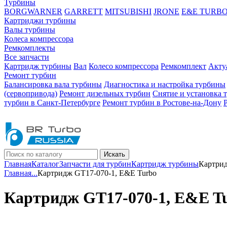
Турбины
BORGWARNER
GARRETT
MITSUBISHI
JRONE
E&E TURB
Картриджи турбины
Валы турбины
Колеса компрессора
Ремкомплекты
Все запчасти
Картридж турбины
Вал
Колесо компрессора
Ремкомплект
Акту
Ремонт турбин
Балансировка вала турбины
Диагностика и настройка турбины
(сервопривода)
Ремонт дизельных турбин
Снятие и установка 
турбин в Санкт-Петербурге
Ремонт турбин в Ростове-на-Дону
Искать
Главная
Каталог
Запчасти для турбин
Картридж турбины
Картрид
Главная
...
Картридж GT17-070-1, E&E Turbo
Картридж GT17-070-1, E&E T