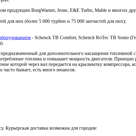
 продукции BorgWarner, Jrone, E&E Turbo, Mahle и многих дру
й для них (более 5 000 турбин и 75 000 запчастей для них);
оборудованием
- Schenck TB Comfort, Schenck RoTec TB Sonio (Гер
я).
предназначенный для дополнительного насыщения топливной сме
 потребление топлива и повышает мощность двигателя. Принцип 
ие которой через вал передается на крыльчатку компрессора, ко
о часто бывает, есть много нюансов.
у. Курьерская доставка возможна для городов: