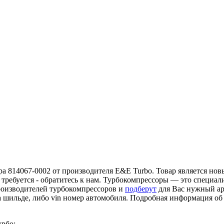
а 814067-0002 от производителя E&E Turbo. Товар является новы
 требуется - обратитесь к нам. Турбокомпрессоры — это специа
роизводителей турбокомпрессоров и
подберут
для Вас нужный ар
а шильде, либо vin номер автомобиля. Подробная информация о
урбо: