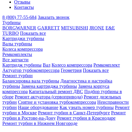
Отзывы
Контакты
8 (800) 77-55-684
Заказать звонок
Турбины
BORGWARNER
GARRETT
MITSUBISHI
JRONE
E&E
TURBO
Показать все
Картриджи турбины
Валы турбины
Колеса компрессора
Ремкомплекты
Все запчасти
Картридж турбины
Вал
Колесо компрессора
Ремкомплект
Актуатор турбокомпрессора
Геометрия
Показать все
Ремонт турбин
Балансировка вала турбины
Диагностика и настройка
турбины
Замена картриджа турбины
Замена корпуса
компрессора
Капитальный ремонт ДВС
Подбор турбины в
сборе
Ремонт актуатора (сервопривода)
Ремонт дизельных
турбин
Снятие и установка турбокомпрессора
Неисправности
турбин
Наше оборудование
Как узнать номер турбины
Ремонт
турбин в Москве
Ремонт турбин в Санкт-Петербурге
Ремонт
турбин в Ростове-на-Дону
Ремонт турбин в Краснодаре
Ремонт турбин в Нижнем Новгороде