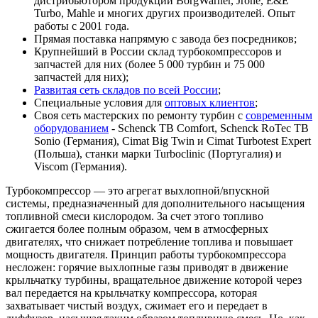
дистрибьютором продукции BorgWarner, Jrone, E&E
Turbo, Mahle и многих других производителей. Опыт
работы с 2001 года.
Прямая поставка напрямую с завода без посредников;
Крупнейший в России склад турбокомпрессоров и
запчастей для них (более 5 000 турбин и 75 000
запчастей для них);
Развитая сеть складов по всей России
;
Специальные условия для
оптовых клиентов
;
Своя сеть мастерских по ремонту турбин с
современным
оборудованием
- Schenck TB Comfort, Schenck RoTec TB
Sonio (Германия), Cimat Big Twin и Cimat Turbotest Expert
(Польша), станки марки Turboclinic (Португалия) и
Viscom (Германия).
Турбокомпрессор — это агрегат выхлопной/впускной
системы, предназначенный для дополнительного насыщения
топливной смеси кислородом. За счет этого топливо
сжигается более полным образом, чем в атмосферных
двигателях, что снижает потребление топлива и повышает
мощность двигателя. Принцип работы турбокомпрессора
несложен: горячие выхлопные газы приводят в движение
крыльчатку турбины, вращательное движение которой через
вал передается на крыльчатку компрессора, которая
захватывает чистый воздух, сжимает его и передает в