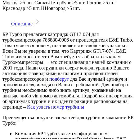
Москва
>5 шт.
Санкт-Петербург
>5 шт.
Ростов
>5 шт.
Краснодар
>5 шт.
ННовгород
>5 шт.
Описание
БР Турбо предлагает картридж GT17-074 для
турбокомпрессора 786880-0006 от производителя E&E Turbo.
Товар является новым, поставляется в заводской упаковке.
Если Вы не уверены в том, что Картридж GT17-074, E&E
Turbo именно тот, что Вам требуется - обратитесь к нам.
Турбокомпрессоры — это специализация нашей компании с
2001 года. Наши сотрудники сверят конфигурацию Вашего
автомобиля с заводскими каталогами производителей
турбокомпрессоров и
подберут
для Вас нужный артикул и
производителя, исходя из Ваших требований. Для подбора
турбины необходимо либо знать артикул, указанный на
шильде, либо vin номер автомобиля. Подробная информация
об артикулах турбин и их идентификации расположена на
странице –
Как узнать номер турбины
Преимущества покупки запчастей для турбин в компании БР
Турбо:
Компания БР Турбо является официальным