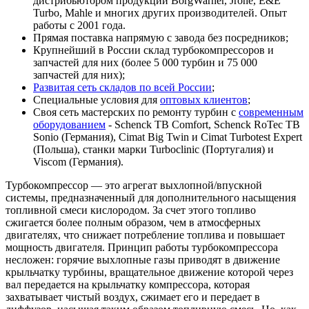
дистрибьютором продукции BorgWarner, Jrone, E&E
Turbo, Mahle и многих других производителей. Опыт
работы с 2001 года.
Прямая поставка напрямую с завода без посредников;
Крупнейший в России склад турбокомпрессоров и
запчастей для них (более 5 000 турбин и 75 000
запчастей для них);
Развитая сеть складов по всей России
;
Специальные условия для
оптовых клиентов
;
Своя сеть мастерских по ремонту турбин с
современным
оборудованием
- Schenck TB Comfort, Schenck RoTec TB
Sonio (Германия), Cimat Big Twin и Cimat Turbotest Expert
(Польша), станки марки Turboclinic (Португалия) и
Viscom (Германия).
Турбокомпрессор — это агрегат выхлопной/впускной
системы, предназначенный для дополнительного насыщения
топливной смеси кислородом. За счет этого топливо
сжигается более полным образом, чем в атмосферных
двигателях, что снижает потребление топлива и повышает
мощность двигателя. Принцип работы турбокомпрессора
несложен: горячие выхлопные газы приводят в движение
крыльчатку турбины, вращательное движение которой через
вал передается на крыльчатку компрессора, которая
захватывает чистый воздух, сжимает его и передает в