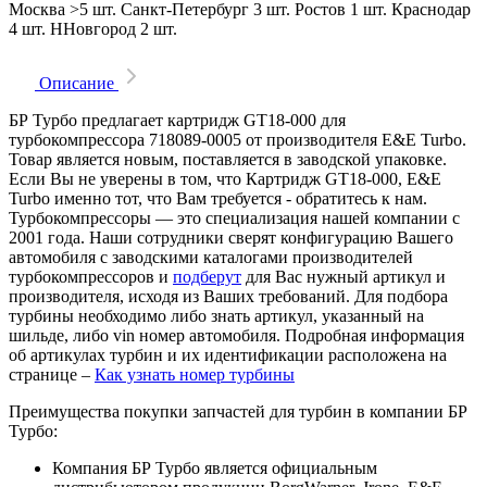
Москва
>5 шт.
Санкт-Петербург
3 шт.
Ростов
1 шт.
Краснодар
4 шт.
ННовгород
2 шт.
Описание
БР Турбо предлагает картридж GT18-000 для
турбокомпрессора 718089-0005 от производителя E&E Turbo.
Товар является новым, поставляется в заводской упаковке.
Если Вы не уверены в том, что Картридж GT18-000, E&E
Turbo именно тот, что Вам требуется - обратитесь к нам.
Турбокомпрессоры — это специализация нашей компании с
2001 года. Наши сотрудники сверят конфигурацию Вашего
автомобиля с заводскими каталогами производителей
турбокомпрессоров и
подберут
для Вас нужный артикул и
производителя, исходя из Ваших требований. Для подбора
турбины необходимо либо знать артикул, указанный на
шильде, либо vin номер автомобиля. Подробная информация
об артикулах турбин и их идентификации расположена на
странице –
Как узнать номер турбины
Преимущества покупки запчастей для турбин в компании БР
Турбо:
Компания БР Турбо является официальным