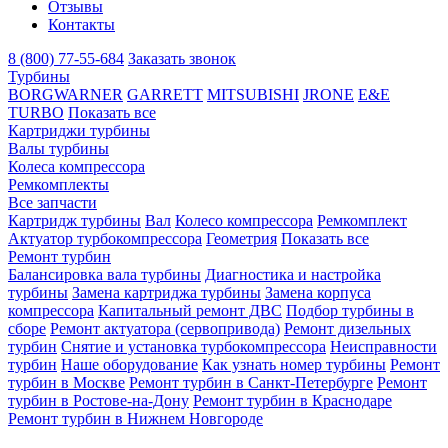
Отзывы
Контакты
8 (800) 77-55-684
Заказать звонок
Турбины
BORGWARNER
GARRETT
MITSUBISHI
JRONE
E&E
TURBO
Показать все
Картриджи турбины
Валы турбины
Колеса компрессора
Ремкомплекты
Все запчасти
Картридж турбины
Вал
Колесо компрессора
Ремкомплект
Актуатор турбокомпрессора
Геометрия
Показать все
Ремонт турбин
Балансировка вала турбины
Диагностика и настройка
турбины
Замена картриджа турбины
Замена корпуса
компрессора
Капитальный ремонт ДВС
Подбор турбины в
сборе
Ремонт актуатора (сервопривода)
Ремонт дизельных
турбин
Снятие и установка турбокомпрессора
Неисправности
турбин
Наше оборудование
Как узнать номер турбины
Ремонт
турбин в Москве
Ремонт турбин в Санкт-Петербурге
Ремонт
турбин в Ростове-на-Дону
Ремонт турбин в Краснодаре
Ремонт турбин в Нижнем Новгороде