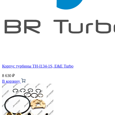
Корпус турбины TH-I134-1S, E&E Turbo
8 630
₽
В корзину