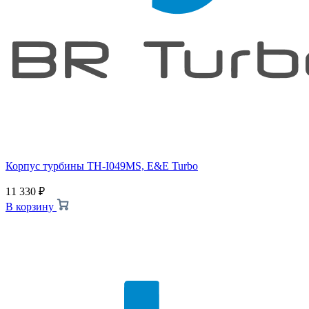
Корпус турбины TH-I049MS, E&E Turbo
11 330
₽
В корзину