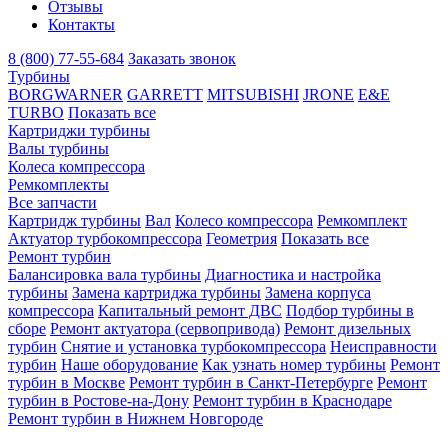
Отзывы
Контакты
8 (800) 77-55-684
Заказать звонок
Турбины
BORGWARNER
GARRETT
MITSUBISHI
JRONE
E&E
TURBO
Показать все
Картриджи турбины
Валы турбины
Колеса компрессора
Ремкомплекты
Все запчасти
Картридж турбины
Вал
Колесо компрессора
Ремкомплект
Актуатор турбокомпрессора
Геометрия
Показать все
Ремонт турбин
Балансировка вала турбины
Диагностика и настройка
турбины
Замена картриджа турбины
Замена корпуса
компрессора
Капитальный ремонт ДВС
Подбор турбины в
сборе
Ремонт актуатора (сервопривода)
Ремонт дизельных
турбин
Снятие и установка турбокомпрессора
Неисправности
турбин
Наше оборудование
Как узнать номер турбины
Ремонт
турбин в Москве
Ремонт турбин в Санкт-Петербурге
Ремонт
турбин в Ростове-на-Дону
Ремонт турбин в Краснодаре
Ремонт турбин в Нижнем Новгороде