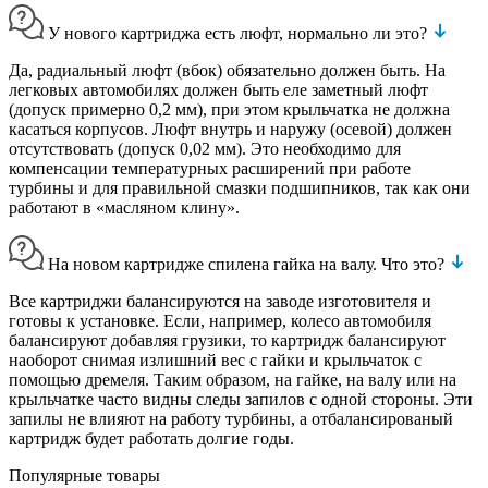
У нового картриджа есть люфт, нормально ли это?
Да, радиальный люфт (вбок) обязательно должен быть. На
легковых автомобилях должен быть еле заметный люфт
(допуск примерно 0,2 мм), при этом крыльчатка не должна
касаться корпусов. Люфт внутрь и наружу (осевой) должен
отсутствовать (допуск 0,02 мм). Это необходимо для
компенсации температурных расширений при работе
турбины и для правильной смазки подшипников, так как они
работают в «масляном клину».
На новом картридже спилена гайка на валу. Что это?
Все картриджи балансируются на заводе изготовителя и
готовы к установке. Если, например, колесо автомобиля
балансируют добавляя грузики, то картридж балансируют
наоборот снимая излишний вес с гайки и крыльчаток с
помощью дремеля. Таким образом, на гайке, на валу или на
крыльчатке часто видны следы запилов с одной стороны. Эти
запилы не влияют на работу турбины, а отбалансированый
картридж будет работать долгие годы.
Популярные товары