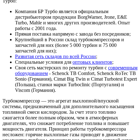
Турбо:
Компания БР Турбо является официальным
дистрибьютором продукции BorgWarner, Jrone, E&E
Turbo, Mahle и многих других производителей. Опыт
работы с 2001 года.
Прямая поставка напрямую с завода без посредников;
Крупнейший в России склад турбокомпрессоров и
запчастей для них (более 5 000 турбин и 75 000
запчастей для них);
Развитая сеть складов по всей России
;
Специальные условия для
оптовых клиентов
;
Своя сеть мастерских по ремонту турбин с
современным
оборудованием
- Schenck TB Comfort, Schenck RoTec TB
Sonio (Германия), Cimat Big Twin и Cimat Turbotest Expert
(Польша), станки марки Turboclinic (Португалия) и
Viscom (Германия).
Турбокомпрессор — это агрегат выхлопной/впускной
системы, предназначенный для дополнительного насыщения
топливной смеси кислородом. За счет этого топливо
сжигается более полным образом, чем в атмосферных
двигателях, что снижает потребление топлива и повышает
мощность двигателя. Принцип работы турбокомпрессора
несложен: горячие выхлопные газы приводят в движение