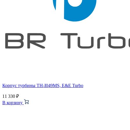
Корпус турбины TH-I049MS, E&E Turbo
11 330
₽
В корзину