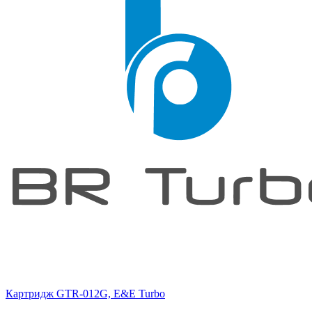
Картридж GTR-012G, E&E Turbo