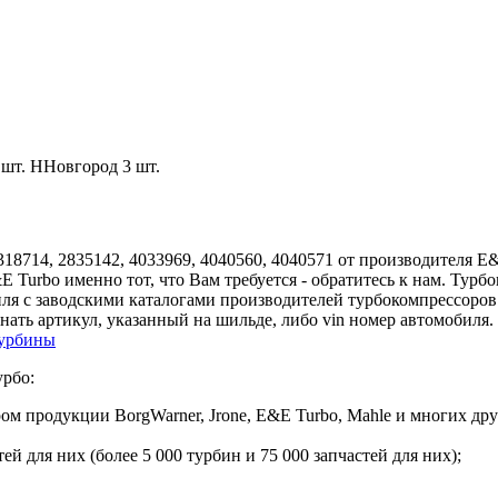
 шт.
ННовгород
3 шт.
18714, 2835142, 4033969, 4040560, 4040571 от производителя E&E
E Turbo именно тот, что Вам требуется - обратитесь к нам. Ту
ля с заводскими каталогами производителей турбокомпрессоро
нать артикул, указанный на шильде, либо vin номер автомобиля
турбины
урбо:
 продукции BorgWarner, Jrone, E&E Turbo, Mahle и многих дру
й для них (более 5 000 турбин и 75 000 запчастей для них);