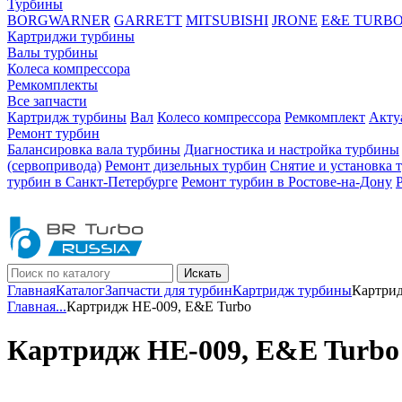
Турбины
BORGWARNER
GARRETT
MITSUBISHI
JRONE
E&E TURB
Картриджи турбины
Валы турбины
Колеса компрессора
Ремкомплекты
Все запчасти
Картридж турбины
Вал
Колесо компрессора
Ремкомплект
Акту
Ремонт турбин
Балансировка вала турбины
Диагностика и настройка турбины
(сервопривода)
Ремонт дизельных турбин
Снятие и установка 
турбин в Санкт-Петербурге
Ремонт турбин в Ростове-на-Дону
Искать
Главная
Каталог
Запчасти для турбин
Картридж турбины
Картрид
Главная
...
Картридж HE-009, E&E Turbo
Картридж HE-009, E&E Turbo