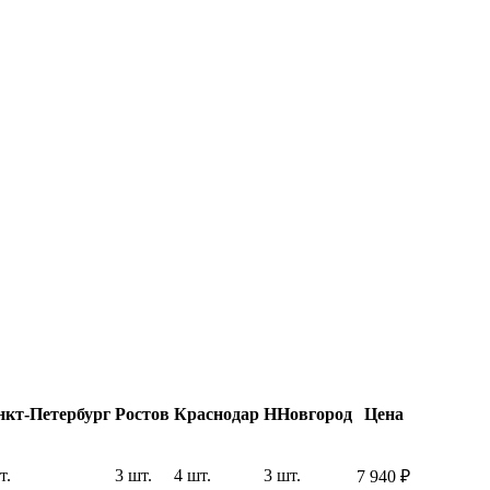
нкт-Петербург
Ростов
Краснодар
ННовгород
Цена
т.
3 шт.
4 шт.
3 шт.
7 940
₽