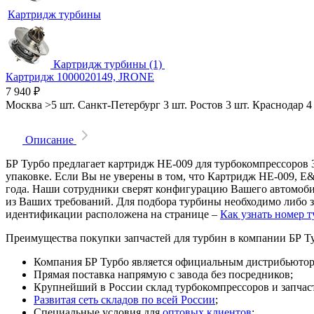
Картридж турбины
Картридж турбины (1)
Картридж 1000020149, JRONE
7 940
₽
Москва
>5 шт.
Санкт-Петербург
3 шт.
Ростов
3 шт.
Краснодар
4
Описание
БР Турбо предлагает картридж HE-009 для турбокомпрессоров 3
упаковке. Если Вы не уверены в том, что Картридж HE-009, E&
года. Наши сотрудники сверят конфигурацию Вашего автомоби
из Ваших требований. Для подбора турбины необходимо либо з
идентификации расположена на странице –
Как узнать номер 
Преимущества покупки запчастей для турбин в компании БР Т
Компания БР Турбо является официальным дистрибьютором
Прямая поставка напрямую с завода без посредников;
Крупнейший в России склад турбокомпрессоров и запчасте
Развитая сеть складов по всей России
;
Специальные условия для
оптовых клиентов
;