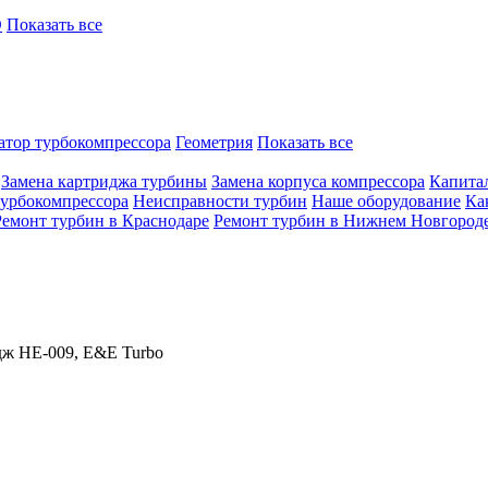
O
Показать все
атор турбокомпрессора
Геометрия
Показать все
Замена картриджа турбины
Замена корпуса компрессора
Капита
турбокомпрессора
Неисправности турбин
Наше оборудование
Ка
Ремонт турбин в Краснодаре
Ремонт турбин в Нижнем Новгород
ж HE-009, E&E Turbo