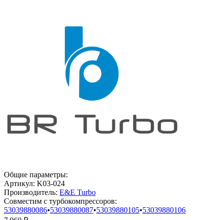
Общие параметры:
Артикул:
K03-024
Производитель:
E&E Turbo
Совместим с турбокомпрессоров:
53039880086
•
53039880087
•
53039880105
•
53039880106