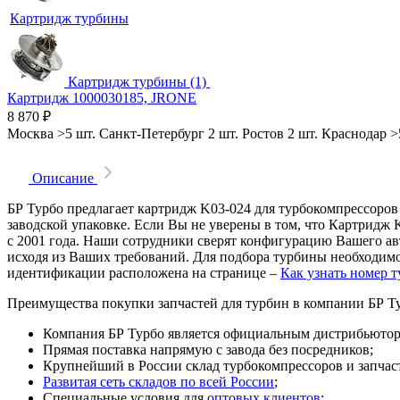
Картридж турбины
Картридж турбины (1)
Картридж 1000030185, JRONE
8 870
₽
Москва
>5 шт.
Санкт-Петербург
2 шт.
Ростов
2 шт.
Краснодар
>
Описание
БР Турбо предлагает картридж K03-024 для турбокомпрессоров 
заводской упаковке. Если Вы не уверены в том, что Картридж 
с 2001 года. Наши сотрудники сверят конфигурацию Вашего а
исходя из Ваших требований. Для подбора турбины необходимо
идентификации расположена на странице –
Как узнать номер 
Преимущества покупки запчастей для турбин в компании БР Т
Компания БР Турбо является официальным дистрибьютором
Прямая поставка напрямую с завода без посредников;
Крупнейший в России склад турбокомпрессоров и запчасте
Развитая сеть складов по всей России
;
Специальные условия для
оптовых клиентов
;