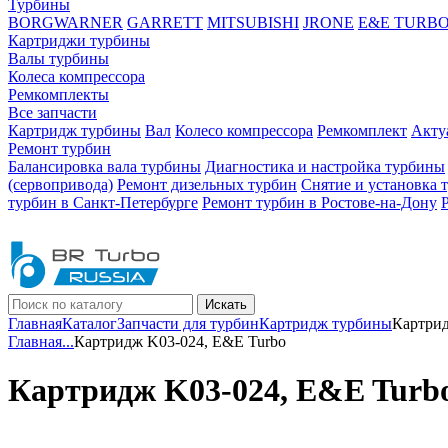
Турбины
BORGWARNER
GARRETT
MITSUBISHI
JRONE
E&E TURB
Картриджи турбины
Валы турбины
Колеса компрессора
Ремкомплекты
Все запчасти
Картридж турбины
Вал
Колесо компрессора
Ремкомплект
Акту
Ремонт турбин
Балансировка вала турбины
Диагностика и настройка турбины
(сервопривода)
Ремонт дизельных турбин
Снятие и установка 
турбин в Санкт-Петербурге
Ремонт турбин в Ростове-на-Дону
Искать
Главная
Каталог
Запчасти для турбин
Картридж турбины
Картрид
Главная
...
Картридж K03-024, E&E Turbo
Картридж K03-024, E&E Turb