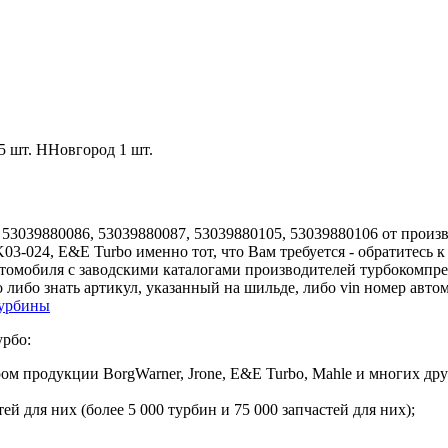
5 шт.
ННовгород
1 шт.
53039880086, 53039880087, 53039880105, 53039880106 от произв
K03-024, E&E Turbo именно тот, что Вам требуется - обратитес
втомобиля с заводскими каталогами производителей турбокомпр
 либо знать артикул, указанный на шильде, либо vin номер авто
турбины
урбо:
 продукции BorgWarner, Jrone, E&E Turbo, Mahle и многих дру
й для них (более 5 000 турбин и 75 000 запчастей для них);