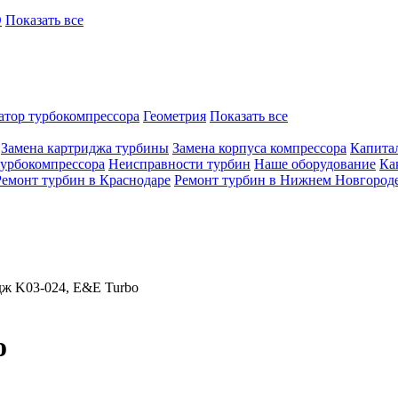
O
Показать все
атор турбокомпрессора
Геометрия
Показать все
Замена картриджа турбины
Замена корпуса компрессора
Капита
турбокомпрессора
Неисправности турбин
Наше оборудование
Ка
Ремонт турбин в Краснодаре
Ремонт турбин в Нижнем Новгород
ж K03-024, E&E Turbo
o