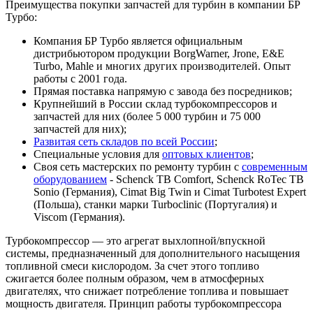
Преимущества покупки запчастей для турбин в компании БР
Турбо:
Компания БР Турбо является официальным
дистрибьютором продукции BorgWarner, Jrone, E&E
Turbo, Mahle и многих других производителей. Опыт
работы с 2001 года.
Прямая поставка напрямую с завода без посредников;
Крупнейший в России склад турбокомпрессоров и
запчастей для них (более 5 000 турбин и 75 000
запчастей для них);
Развитая сеть складов по всей России
;
Специальные условия для
оптовых клиентов
;
Своя сеть мастерских по ремонту турбин с
современным
оборудованием
- Schenck TB Comfort, Schenck RoTec TB
Sonio (Германия), Cimat Big Twin и Cimat Turbotest Expert
(Польша), станки марки Turboclinic (Португалия) и
Viscom (Германия).
Турбокомпрессор — это агрегат выхлопной/впускной
системы, предназначенный для дополнительного насыщения
топливной смеси кислородом. За счет этого топливо
сжигается более полным образом, чем в атмосферных
двигателях, что снижает потребление топлива и повышает
мощность двигателя. Принцип работы турбокомпрессора