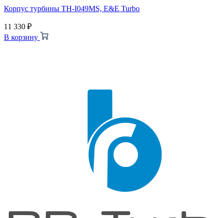
Корпус турбины TH-I049MS, E&E Turbo
11 330
₽
В корзину