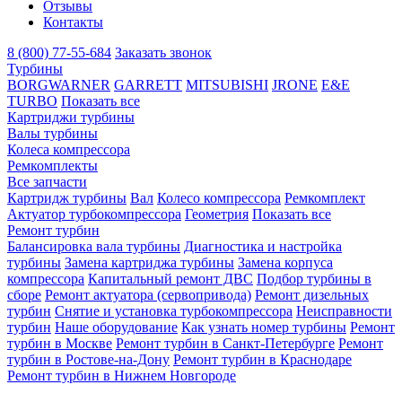
Отзывы
Контакты
8 (800) 77-55-684
Заказать звонок
Турбины
BORGWARNER
GARRETT
MITSUBISHI
JRONE
E&E
TURBO
Показать все
Картриджи турбины
Валы турбины
Колеса компрессора
Ремкомплекты
Все запчасти
Картридж турбины
Вал
Колесо компрессора
Ремкомплект
Актуатор турбокомпрессора
Геометрия
Показать все
Ремонт турбин
Балансировка вала турбины
Диагностика и настройка
турбины
Замена картриджа турбины
Замена корпуса
компрессора
Капитальный ремонт ДВС
Подбор турбины в
сборе
Ремонт актуатора (сервопривода)
Ремонт дизельных
турбин
Снятие и установка турбокомпрессора
Неисправности
турбин
Наше оборудование
Как узнать номер турбины
Ремонт
турбин в Москве
Ремонт турбин в Санкт-Петербурге
Ремонт
турбин в Ростове-на-Дону
Ремонт турбин в Краснодаре
Ремонт турбин в Нижнем Новгороде