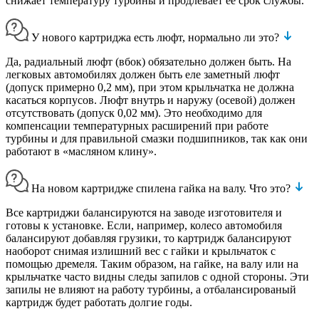
снижает температуру турбины и продлевает ее срок службы.
У нового картриджа есть люфт, нормально ли это?
Да, радиальный люфт (вбок) обязательно должен быть. На
легковых автомобилях должен быть еле заметный люфт
(допуск примерно 0,2 мм), при этом крыльчатка не должна
касаться корпусов. Люфт внутрь и наружу (осевой) должен
отсутствовать (допуск 0,02 мм). Это необходимо для
компенсации температурных расширений при работе
турбины и для правильной смазки подшипников, так как они
работают в «масляном клину».
На новом картридже спилена гайка на валу. Что это?
Все картриджи балансируются на заводе изготовителя и
готовы к установке. Если, например, колесо автомобиля
балансируют добавляя грузики, то картридж балансируют
наоборот снимая излишний вес с гайки и крыльчаток с
помощью дремеля. Таким образом, на гайке, на валу или на
крыльчатке часто видны следы запилов с одной стороны. Эти
запилы не влияют на работу турбины, а отбалансированый
картридж будет работать долгие годы.