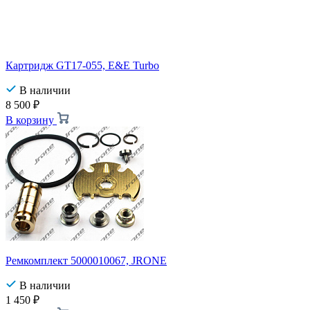
Картридж GT17-055, E&E Turbo
В наличии
8 500
₽
В корзину
Ремкомплект 5000010067, JRONE
В наличии
1 450
₽