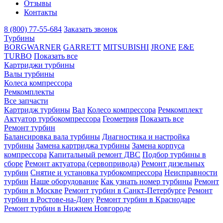
Отзывы
Контакты
8 (800) 77-55-684
Заказать звонок
Турбины
BORGWARNER
GARRETT
MITSUBISHI
JRONE
E&E
TURBO
Показать все
Картриджи турбины
Валы турбины
Колеса компрессора
Ремкомплекты
Все запчасти
Картридж турбины
Вал
Колесо компрессора
Ремкомплект
Актуатор турбокомпрессора
Геометрия
Показать все
Ремонт турбин
Балансировка вала турбины
Диагностика и настройка
турбины
Замена картриджа турбины
Замена корпуса
компрессора
Капитальный ремонт ДВС
Подбор турбины в
сборе
Ремонт актуатора (сервопривода)
Ремонт дизельных
турбин
Снятие и установка турбокомпрессора
Неисправности
турбин
Наше оборудование
Как узнать номер турбины
Ремонт
турбин в Москве
Ремонт турбин в Санкт-Петербурге
Ремонт
турбин в Ростове-на-Дону
Ремонт турбин в Краснодаре
Ремонт турбин в Нижнем Новгороде