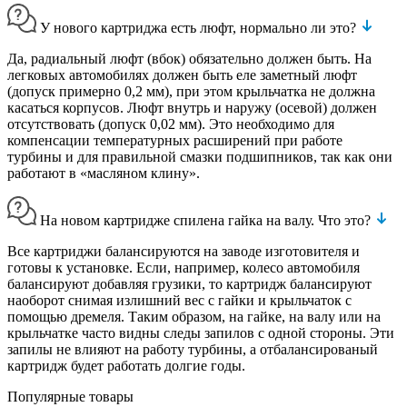
У нового картриджа есть люфт, нормально ли это?
Да, радиальный люфт (вбок) обязательно должен быть. На
легковых автомобилях должен быть еле заметный люфт
(допуск примерно 0,2 мм), при этом крыльчатка не должна
касаться корпусов. Люфт внутрь и наружу (осевой) должен
отсутствовать (допуск 0,02 мм). Это необходимо для
компенсации температурных расширений при работе
турбины и для правильной смазки подшипников, так как они
работают в «масляном клину».
На новом картридже спилена гайка на валу. Что это?
Все картриджи балансируются на заводе изготовителя и
готовы к установке. Если, например, колесо автомобиля
балансируют добавляя грузики, то картридж балансируют
наоборот снимая излишний вес с гайки и крыльчаток с
помощью дремеля. Таким образом, на гайке, на валу или на
крыльчатке часто видны следы запилов с одной стороны. Эти
запилы не влияют на работу турбины, а отбалансированый
картридж будет работать долгие годы.
Популярные товары