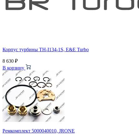
Корпус турбины TH-I134-1S, E&E Turbo
8 630
₽
В корзину
Ремкомплект 5000040010, JRONE