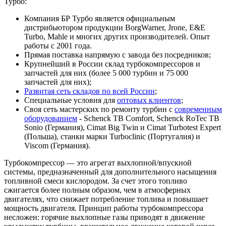
Турбо:
Компания БР Турбо является официальным
дистрибьютором продукции BorgWarner, Jrone, E&E
Turbo, Mahle и многих других производителей. Опыт
работы с 2001 года.
Прямая поставка напрямую с завода без посредников;
Крупнейший в России склад турбокомпрессоров и
запчастей для них (более 5 000 турбин и 75 000
запчастей для них);
Развитая сеть складов по всей России
;
Специальные условия для
оптовых клиентов
;
Своя сеть мастерских по ремонту турбин с
современным
оборудованием
- Schenck TB Comfort, Schenck RoTec TB
Sonio (Германия), Cimat Big Twin и Cimat Turbotest Expert
(Польша), станки марки Turboclinic (Португалия) и
Viscom (Германия).
Турбокомпрессор — это агрегат выхлопной/впускной
системы, предназначенный для дополнительного насыщения
топливной смеси кислородом. За счет этого топливо
сжигается более полным образом, чем в атмосферных
двигателях, что снижает потребление топлива и повышает
мощность двигателя. Принцип работы турбокомпрессора
несложен: горячие выхлопные газы приводят в движение