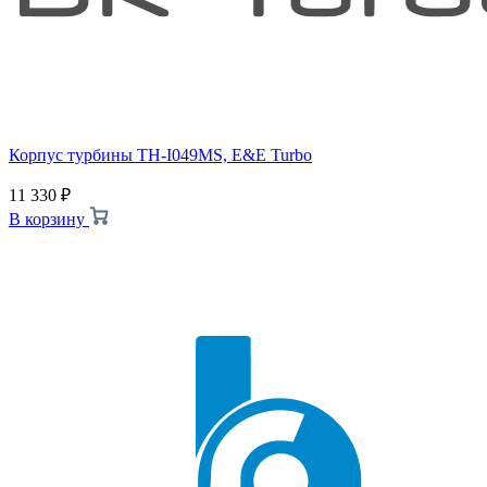
Корпус турбины TH-I049MS, E&E Turbo
11 330
₽
В корзину