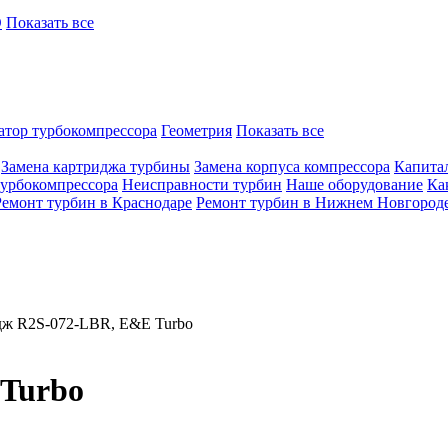
O
Показать все
атор турбокомпрессора
Геометрия
Показать все
Замена картриджа турбины
Замена корпуса компрессора
Капита
турбокомпрессора
Неисправности турбин
Наше оборудование
Ка
Ремонт турбин в Краснодаре
Ремонт турбин в Нижнем Новгород
дж R2S-072-LBR, E&E Turbo
Turbo