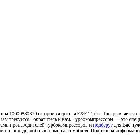
ра 10009880379 от производителя E&E Turbo. Товар является но
Вам требуется - обратитесь к нам. Турбокомпрессоры — это спе
гами производителей турбокомпрессоров и
подберут
для Вас нуж
ый на шильде, либо vin номер автомобиля. Подробная информац