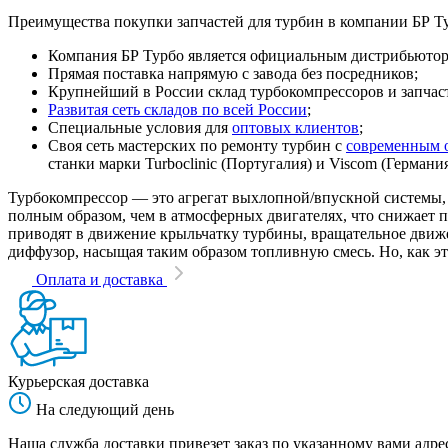
Преимущества покупки запчастей для турбин в компании БР Т
Компания БР Турбо является официальным дистрибьютором
Прямая поставка напрямую с завода без посредников;
Крупнейший в России склад турбокомпрессоров и запчасте
Развитая сеть складов по всей России
;
Специальные условия для
оптовых клиентов
;
Своя сеть мастерских по ремонту турбин с
современным 
станки марки Turboclinic (Португалия) и Viscom (Германи
Турбокомпрессор — это агрегат выхлопной/впускной системы, 
полным образом, чем в атмосферных двигателях, что снижает
приводят в движение крыльчатку турбины, вращательное движен
диффузор, насыщая таким образом топливную смесь. Но, как эт
Оплата и доставка
Курьерская доставка
На следующий день
Наша служба доставки привезет заказ по указанному вами адрес