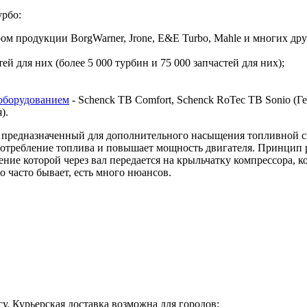
урбо:
 продукции BorgWarner, Jrone, E&E Turbo, Mahle и многих дру
й для них (более 5 000 турбин и 75 000 запчастей для них);
оборудованием
- Schenck TB Comfort, Schenck RoTec TB Sonio (Гер
я).
предназначенный для дополнительного насыщения топливной сме
 потребление топлива и повышает мощность двигателя. Принцип 
ие которой через вал передается на крыльчатку компрессора, ко
о часто бывает, есть много нюансов.
у. Курьерская доставка возможна для городов: