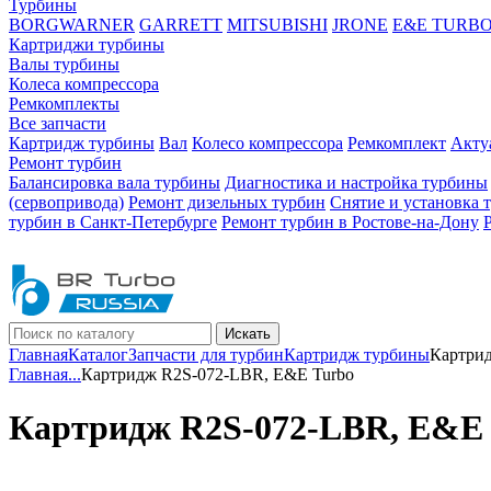
Турбины
BORGWARNER
GARRETT
MITSUBISHI
JRONE
E&E TURB
Картриджи турбины
Валы турбины
Колеса компрессора
Ремкомплекты
Все запчасти
Картридж турбины
Вал
Колесо компрессора
Ремкомплект
Акту
Ремонт турбин
Балансировка вала турбины
Диагностика и настройка турбины
(сервопривода)
Ремонт дизельных турбин
Снятие и установка 
турбин в Санкт-Петербурге
Ремонт турбин в Ростове-на-Дону
Искать
Главная
Каталог
Запчасти для турбин
Картридж турбины
Картри
Главная
...
Картридж R2S-072-LBR, E&E Turbo
Картридж R2S-072-LBR, E&E 