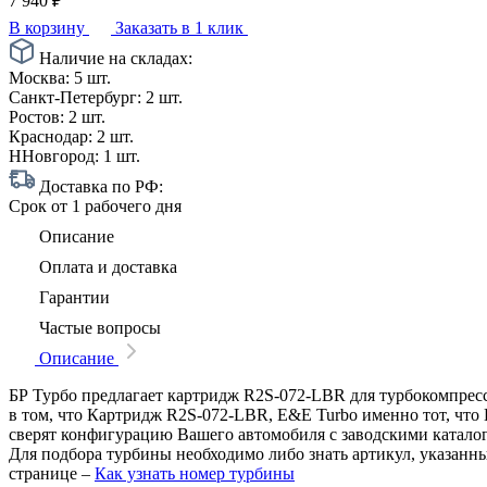
7 940
₽
В корзину
Заказать в 1 клик
Наличие на складах:
Москва:
5 шт.
Санкт-Петербург:
2 шт.
Ростов:
2 шт.
Краснодар:
2 шт.
ННовгород:
1 шт.
Доставка по РФ:
Срок
от 1 рабочего дня
Описание
Оплата и доставка
Гарантии
Частые вопросы
Описание
БР Турбо предлагает картридж R2S-072-LBR для турбокомпрессо
в том, что Картридж R2S-072-LBR, E&E Turbo именно тот, что 
сверят конфигурацию Вашего автомобиля с заводскими катало
Для подбора турбины необходимо либо знать артикул, указанн
странице –
Как узнать номер турбины