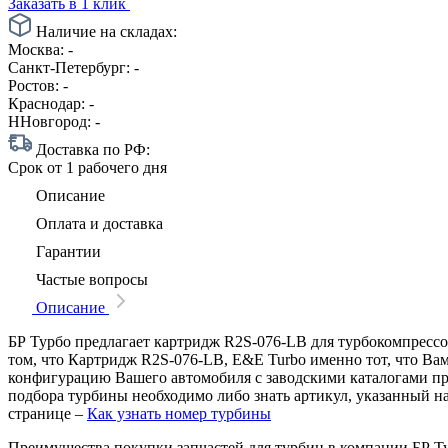
Заказать в 1 клик
Наличие на складах:
Москва:
-
Санкт-Петербург:
-
Ростов:
-
Краснодар:
-
ННовгород:
-
Доставка по РФ:
Срок
от 1 рабочего дня
Описание
Оплата и доставка
Гарантии
Частые вопросы
Описание
БР Турбо предлагает картридж R2S-076-LB для турбокомпрессор
том, что Картридж R2S-076-LB, E&E Turbo именно тот, что Вам
конфигурацию Вашего автомобиля с заводскими каталогами п
подбора турбины необходимо либо знать артикул, указанный н
странице –
Как узнать номер турбины
Преимущества покупки запчастей для турбин в компании БР Т