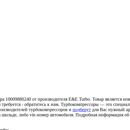
а 10009880240 от производителя E&E Turbo. Товар является нов
 требуется - обратитесь к нам. Турбокомпрессоры — это специа
роизводителей турбокомпрессоров и
подберут
для Вас нужный ар
а шильде, либо vin номер автомобиля. Подробная информация о
урбо: