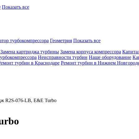
O
Показать все
атор турбокомпрессора
Геометрия
Показать все
Замена картриджа турбины
Замена корпуса компрессора
Капита
турбокомпрессора
Неисправности турбин
Наше оборудование
Ка
Ремонт турбин в Краснодаре
Ремонт турбин в Нижнем Новгород
ж R2S-076-LB, E&E Turbo
urbo