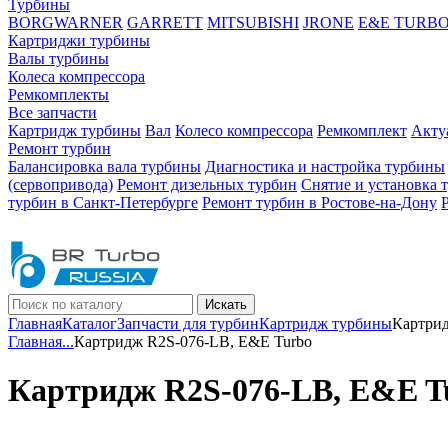
Турбины
BORGWARNER
GARRETT
MITSUBISHI
JRONE
E&E TURB
Картриджи турбины
Валы турбины
Колеса компрессора
Ремкомплекты
Все запчасти
Картридж турбины
Вал
Колесо компрессора
Ремкомплект
Акту
Ремонт турбин
Балансировка вала турбины
Диагностика и настройка турбины
(сервопривода)
Ремонт дизельных турбин
Снятие и установка 
турбин в Санкт-Петербурге
Ремонт турбин в Ростове-на-Дону
Искать
Главная
Каталог
Запчасти для турбин
Картридж турбины
Картрид
Главная
...
Картридж R2S-076-LB, E&E Turbo
Картридж R2S-076-LB, E&E T