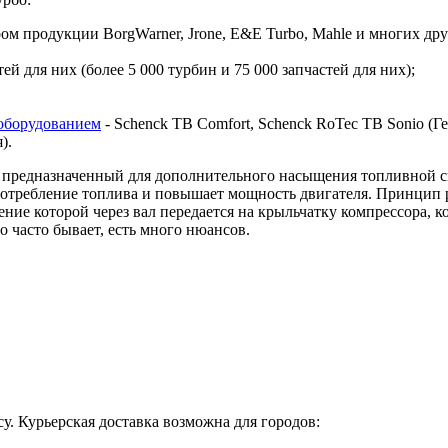
 продукции BorgWarner, Jrone, E&E Turbo, Mahle и многих дру
й для них (более 5 000 турбин и 75 000 запчастей для них);
оборудованием
- Schenck TB Comfort, Schenck RoTec TB Sonio (Гер
я).
предназначенный для дополнительного насыщения топливной сме
 потребление топлива и повышает мощность двигателя. Принцип 
ие которой через вал передается на крыльчатку компрессора, ко
о часто бывает, есть много нюансов.
у. Курьерская доставка возможна для городов: