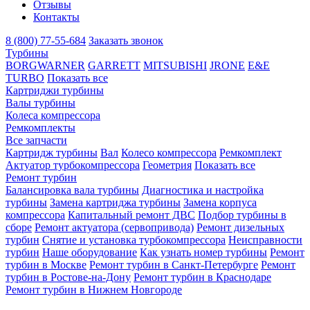
Отзывы
Контакты
8 (800) 77-55-684
Заказать звонок
Турбины
BORGWARNER
GARRETT
MITSUBISHI
JRONE
E&E
TURBO
Показать все
Картриджи турбины
Валы турбины
Колеса компрессора
Ремкомплекты
Все запчасти
Картридж турбины
Вал
Колесо компрессора
Ремкомплект
Актуатор турбокомпрессора
Геометрия
Показать все
Ремонт турбин
Балансировка вала турбины
Диагностика и настройка
турбины
Замена картриджа турбины
Замена корпуса
компрессора
Капитальный ремонт ДВС
Подбор турбины в
сборе
Ремонт актуатора (сервопривода)
Ремонт дизельных
турбин
Снятие и установка турбокомпрессора
Неисправности
турбин
Наше оборудование
Как узнать номер турбины
Ремонт
турбин в Москве
Ремонт турбин в Санкт-Петербурге
Ремонт
турбин в Ростове-на-Дону
Ремонт турбин в Краснодаре
Ремонт турбин в Нижнем Новгороде