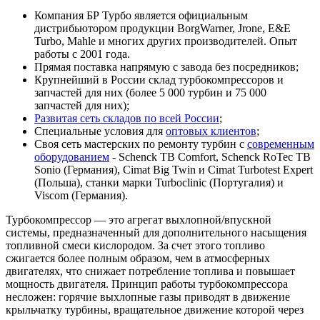
Компания БР Турбо является официальным
дистрибьютором продукции BorgWarner, Jrone, E&E
Turbo, Mahle и многих других производителей. Опыт
работы с 2001 года.
Прямая поставка напрямую с завода без посредников;
Крупнейший в России склад турбокомпрессоров и
запчастей для них (более 5 000 турбин и 75 000
запчастей для них);
Развитая сеть складов по всей России
;
Специальные условия для
оптовых клиентов
;
Своя сеть мастерских по ремонту турбин с
современным
оборудованием
- Schenck TB Comfort, Schenck RoTec TB
Sonio (Германия), Cimat Big Twin и Cimat Turbotest Expert
(Польша), станки марки Turboclinic (Португалия) и
Viscom (Германия).
Турбокомпрессор — это агрегат выхлопной/впускной
системы, предназначенный для дополнительного насыщения
топливной смеси кислородом. За счет этого топливо
сжигается более полным образом, чем в атмосферных
двигателях, что снижает потребление топлива и повышает
мощность двигателя. Принцип работы турбокомпрессора
несложен: горячие выхлопные газы приводят в движение
крыльчатку турбины, вращательное движение которой через