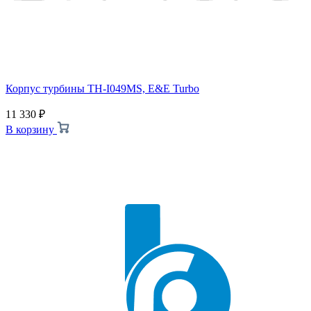
Корпус турбины TH-I049MS, E&E Turbo
11 330
₽
В корзину