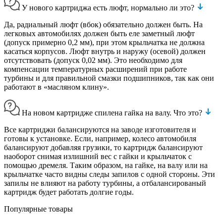
У нового картриджа есть люфт, нормально ли это?
Да, радиальный люфт (вбок) обязательно должен быть. На
легковых автомобилях должен быть еле заметный люфт
(допуск примерно 0,2 мм), при этом крыльчатка не должна
касаться корпусов. Люфт внутрь и наружу (осевой) должен
отсутствовать (допуск 0,02 мм). Это необходимо для
компенсации температурных расширений при работе
турбины и для правильной смазки подшипников, так как они
работают в «масляном клину».
На новом картридже спилена гайка на валу. Что это?
Все картриджи балансируются на заводе изготовителя и
готовы к установке. Если, например, колесо автомобиля
балансируют добавляя грузики, то картридж балансируют
наоборот снимая излишний вес с гайки и крыльчаток с
помощью дремеля. Таким образом, на гайке, на валу или на
крыльчатке часто видны следы запилов с одной стороны. Эти
запилы не влияют на работу турбины, а отбалансированый
картридж будет работать долгие годы.
Популярные товары