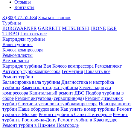
Отзывы
Контакты
8 (800) 77-55-684
Заказать звонок
Турбины
BORGWARNER
GARRETT
MITSUBISHI
JRONE
E&E
TURBO
Показать все
Картриджи турбины
Валы турбины
Колеса компрессора
Ремкомплекты
Все запчасти
Картридж турбины
Вал
Колесо компрессора
Ремкомплект
Актуатор турбокомпрессора
Геометрия
Показать все
Ремонт турбин
Балансировка вала турбины
Диагностика и настройка
турбины
Замена картриджа турбины
Замена корпуса
компрессора
Капитальный ремонт ДВС
Подбор турбины в
сборе
Ремонт актуатора (сервопривода)
Ремонт дизельных
турбин
Снятие и установка турбокомпрессора
Неисправности
турбин
Наше оборудование
Как узнать номер турбины
Ремонт
турбин в Москве
Ремонт турбин в Санкт-Петербурге
Ремонт
турбин в Ростове-на-Дону
Ремонт турбин в Краснодаре
Ремонт турбин в Нижнем Новгороде