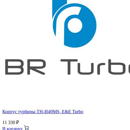
Корпус турбины TH-I049MS, E&E Turbo
11 330
₽
В корзину