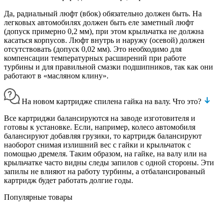
Да, радиальный люфт (вбок) обязательно должен быть. На
легковых автомобилях должен быть еле заметный люфт
(допуск примерно 0,2 мм), при этом крыльчатка не должна
касаться корпусов. Люфт внутрь и наружу (осевой) должен
отсутствовать (допуск 0,02 мм). Это необходимо для
компенсации температурных расширений при работе
турбины и для правильной смазки подшипников, так как они
работают в «масляном клину».
На новом картридже спилена гайка на валу. Что это?
Все картриджи балансируются на заводе изготовителя и
готовы к установке. Если, например, колесо автомобиля
балансируют добавляя грузики, то картридж балансируют
наоборот снимая излишний вес с гайки и крыльчаток с
помощью дремеля. Таким образом, на гайке, на валу или на
крыльчатке часто видны следы запилов с одной стороны. Эти
запилы не влияют на работу турбины, а отбалансированый
картридж будет работать долгие годы.
Популярные товары