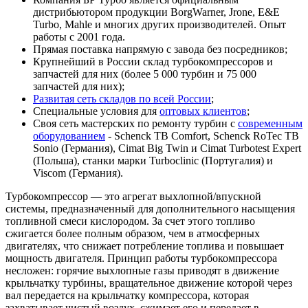
дистрибьютором продукции BorgWarner, Jrone, E&E
Turbo, Mahle и многих других производителей. Опыт
работы с 2001 года.
Прямая поставка напрямую с завода без посредников;
Крупнейший в России склад турбокомпрессоров и
запчастей для них (более 5 000 турбин и 75 000
запчастей для них);
Развитая сеть складов по всей России
;
Специальные условия для
оптовых клиентов
;
Своя сеть мастерских по ремонту турбин с
современным
оборудованием
- Schenck TB Comfort, Schenck RoTec TB
Sonio (Германия), Cimat Big Twin и Cimat Turbotest Expert
(Польша), станки марки Turboclinic (Португалия) и
Viscom (Германия).
Турбокомпрессор — это агрегат выхлопной/впускной
системы, предназначенный для дополнительного насыщения
топливной смеси кислородом. За счет этого топливо
сжигается более полным образом, чем в атмосферных
двигателях, что снижает потребление топлива и повышает
мощность двигателя. Принцип работы турбокомпрессора
несложен: горячие выхлопные газы приводят в движение
крыльчатку турбины, вращательное движение которой через
вал передается на крыльчатку компрессора, которая
захватывает чистый воздух, сжимает его и передает в