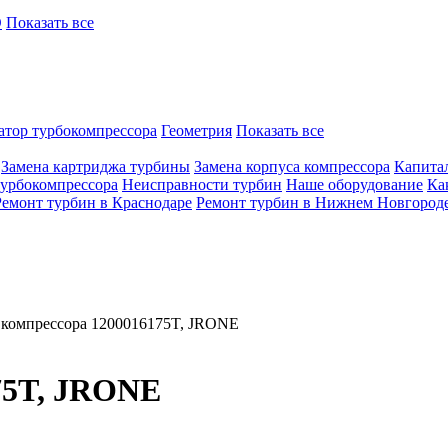
O
Показать все
атор турбокомпрессора
Геометрия
Показать все
Замена картриджа турбины
Замена корпуса компрессора
Капита
турбокомпрессора
Неисправности турбин
Наше оборудование
Ка
Ремонт турбин в Краснодаре
Ремонт турбин в Нижнем Новгород
 компрессора 1200016175T, JRONE
75T, JRONE