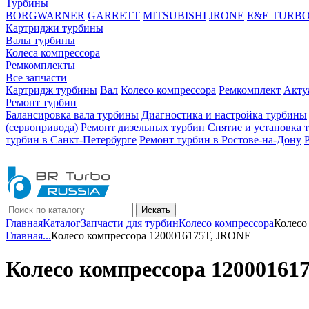
Турбины
BORGWARNER
GARRETT
MITSUBISHI
JRONE
E&E TURB
Картриджи турбины
Валы турбины
Колеса компрессора
Ремкомплекты
Все запчасти
Картридж турбины
Вал
Колесо компрессора
Ремкомплект
Акту
Ремонт турбин
Балансировка вала турбины
Диагностика и настройка турбины
(сервопривода)
Ремонт дизельных турбин
Снятие и установка 
турбин в Санкт-Петербурге
Ремонт турбин в Ростове-на-Дону
Искать
Главная
Каталог
Запчасти для турбин
Колесо компрессора
Колесо
Главная
...
Колесо компрессора 1200016175T, JRONE
Колесо компрессора 12000161