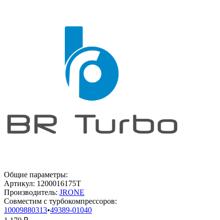
Общие параметры:
Артикул:
1200016175T
Производитель:
JRONE
Совместим с турбокомпрессоров:
10009880313
•
49389-01040