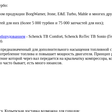
урбо:
 продукции BorgWarner, Jrone, E&E Turbo, Mahle и многих дру
й для них (более 5 000 турбин и 75 000 запчастей для них);
оборудованием
- Schenck TB Comfort, Schenck RoTec TB Sonio (Гер
я).
предназначенный для дополнительного насыщения топливной сме
 потребление топлива и повышает мощность двигателя. Принцип 
ие которой через вал передается на крыльчатку компрессора, ко
о часто бывает, есть много нюансов.
у. Курьерская доставка возможна для городов: