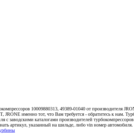
окомпрессоров 10009880313, 49389-01040 от производителя JRONE
T, JRONE именно тот, что Вам требуется - обратитесь к нам. Т
ля с заводскими каталогами производителей турбокомпрессоро
нать артикул, указанный на шильде, либо vin номер автомобиля
турбины