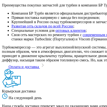
Преимущества покупки запчастей для турбин в компании БР Т
Компания БР Турбо является официальным дистрибьютором
Прямая поставка напрямую с завода без посредников;
Крупнейший в России склад турбокомпрессоров и запчасте
Развитая сеть складов по всей России
;
Специальные условия для
оптовых клиентов
;
Своя сеть мастерских по ремонту турбин с
современным 
станки марки Turboclinic (Португалия) и Viscom (Германи
Турбокомпрессор — это агрегат выхлопной/впускной системы, 
полным образом, чем в атмосферных двигателях, что снижает
приводят в движение крыльчатку турбины, вращательное движен
диффузор, насыщая таким образом топливную смесь. Но, как эт
Оплата и доставка
Курьерская доставка
На следующий день
Наша служба доставки привезет заказ по указанному вами адрес