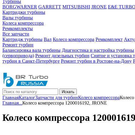
Турбины
BORGWARNER
GARRETT
MITSUBISHI
JRONE
E&E TURB
Картриджи турбины
Валы турбины
Колеса компрессора
Ремкомплекты
Все запчасти
Картридж турбины
Вал
Колесо компрессора
Ремкомплект
Акту
Ремонт турбин
Балансировка вала турбины
Диагностика и настройка турбины
(сервопривода)
Ремонт дизельных турбин
Снятие и установка 
турбин в Санкт-Петербурге
Ремонт турбин в Ростове-на-Дону
Искать
Главная
Каталог
Запчасти для турбин
Колесо компрессора
Колесо
Главная
...
Колесо компрессора 1200016192, JRONE
Колесо компрессора 12000161