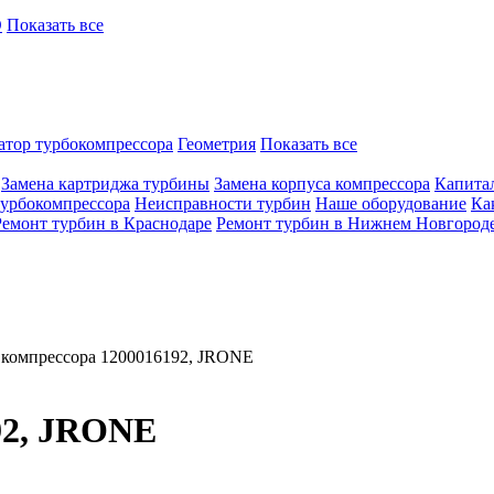
O
Показать все
атор турбокомпрессора
Геометрия
Показать все
Замена картриджа турбины
Замена корпуса компрессора
Капита
турбокомпрессора
Неисправности турбин
Наше оборудование
Ка
Ремонт турбин в Краснодаре
Ремонт турбин в Нижнем Новгород
 компрессора 1200016192, JRONE
92, JRONE