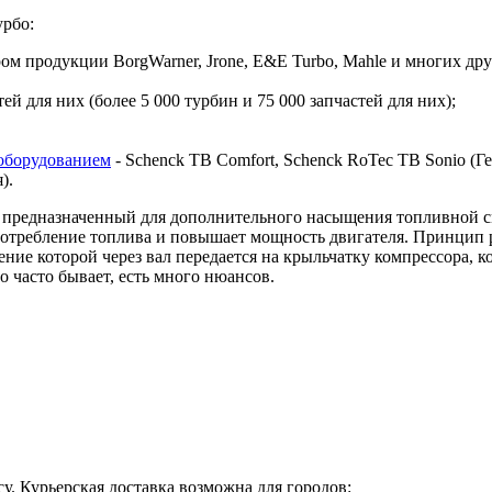
урбо:
 продукции BorgWarner, Jrone, E&E Turbo, Mahle и многих дру
й для них (более 5 000 турбин и 75 000 запчастей для них);
оборудованием
- Schenck TB Comfort, Schenck RoTec TB Sonio (Гер
я).
предназначенный для дополнительного насыщения топливной сме
 потребление топлива и повышает мощность двигателя. Принцип 
ие которой через вал передается на крыльчатку компрессора, ко
о часто бывает, есть много нюансов.
у. Курьерская доставка возможна для городов: