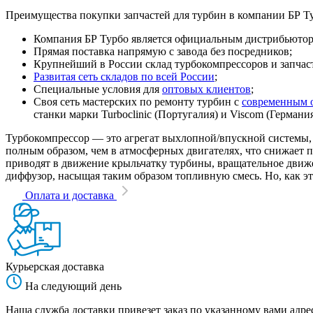
Преимущества покупки запчастей для турбин в компании БР Т
Компания БР Турбо является официальным дистрибьютором
Прямая поставка напрямую с завода без посредников;
Крупнейший в России склад турбокомпрессоров и запчасте
Развитая сеть складов по всей России
;
Специальные условия для
оптовых клиентов
;
Своя сеть мастерских по ремонту турбин с
современным 
станки марки Turboclinic (Португалия) и Viscom (Германи
Турбокомпрессор — это агрегат выхлопной/впускной системы, 
полным образом, чем в атмосферных двигателях, что снижает
приводят в движение крыльчатку турбины, вращательное движен
диффузор, насыщая таким образом топливную смесь. Но, как эт
Оплата и доставка
Курьерская доставка
На следующий день
Наша служба доставки привезет заказ по указанному вами адрес