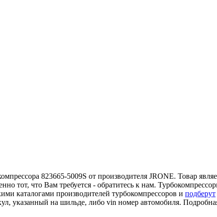
компрессора 823665-5009S от производителя JRONE. Товар являет
нно тот, что Вам требуется - обратитесь к нам. Турбокомпресс
кими каталогами производителей турбокомпрессоров и
подберут
кул, указанный на шильде, либо vin номер автомобиля. Подробн