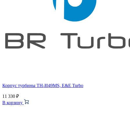
Корпус турбины TH-I049MS, E&E Turbo
11 330
₽
В корзину