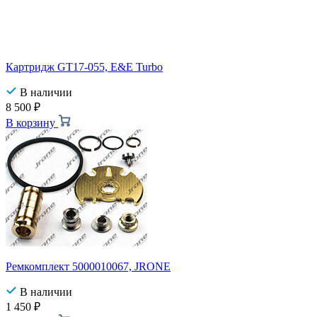
Картридж GT17-055, E&E Turbo
В наличии
8 500
₽
В корзину
Ремкомплект 5000010067, JRONE
В наличии
1 450
₽