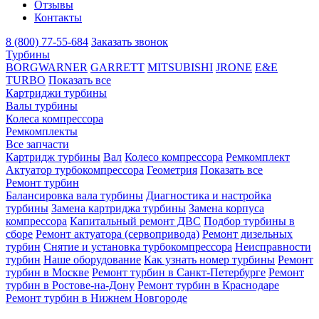
Отзывы
Контакты
8 (800) 77-55-684
Заказать звонок
Турбины
BORGWARNER
GARRETT
MITSUBISHI
JRONE
E&E
TURBO
Показать все
Картриджи турбины
Валы турбины
Колеса компрессора
Ремкомплекты
Все запчасти
Картридж турбины
Вал
Колесо компрессора
Ремкомплект
Актуатор турбокомпрессора
Геометрия
Показать все
Ремонт турбин
Балансировка вала турбины
Диагностика и настройка
турбины
Замена картриджа турбины
Замена корпуса
компрессора
Капитальный ремонт ДВС
Подбор турбины в
сборе
Ремонт актуатора (сервопривода)
Ремонт дизельных
турбин
Снятие и установка турбокомпрессора
Неисправности
турбин
Наше оборудование
Как узнать номер турбины
Ремонт
турбин в Москве
Ремонт турбин в Санкт-Петербурге
Ремонт
турбин в Ростове-на-Дону
Ремонт турбин в Краснодаре
Ремонт турбин в Нижнем Новгороде