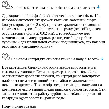
У нового картриджа есть люфт, нормально ли это?
Да, радиальный люфт (вбок) обязательно должен быть. На
легковых автомобилях должен быть еле заметный люфт
(допуск примерно 0,2 мм), при этом крыльчатка не должна
касаться корпусов. Люфт внутрь и наружу (осевой) должен
отсутствовать (допуск 0,02 мм). Это необходимо для
компенсации температурных расширений при работе
турбины и для правильной смазки подшипников, так как они
работают в «масляном клину».
На новом картридже спилена гайка на валу. Что это?
Все картриджи балансируются на заводе изготовителя и
готовы к установке. Если, например, колесо автомобиля
балансируют добавляя грузики, то картридж балансируют
наоборот снимая излишний вес с гайки и крыльчаток с
помощью дремеля. Таким образом, на гайке, на валу или на
крыльчатке часто видны следы запилов с одной стороны. Эти
запилы не влияют на работу турбины, а отбалансированый
картридж будет работать долгие годы.
Популярные товары