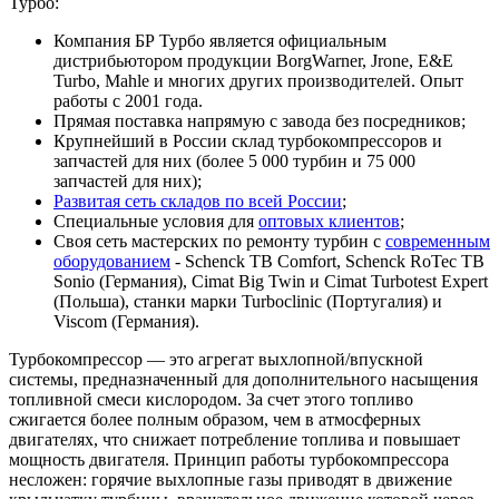
Турбо:
Компания БР Турбо является официальным
дистрибьютором продукции BorgWarner, Jrone, E&E
Turbo, Mahle и многих других производителей. Опыт
работы с 2001 года.
Прямая поставка напрямую с завода без посредников;
Крупнейший в России склад турбокомпрессоров и
запчастей для них (более 5 000 турбин и 75 000
запчастей для них);
Развитая сеть складов по всей России
;
Специальные условия для
оптовых клиентов
;
Своя сеть мастерских по ремонту турбин с
современным
оборудованием
- Schenck TB Comfort, Schenck RoTec TB
Sonio (Германия), Cimat Big Twin и Cimat Turbotest Expert
(Польша), станки марки Turboclinic (Португалия) и
Viscom (Германия).
Турбокомпрессор — это агрегат выхлопной/впускной
системы, предназначенный для дополнительного насыщения
топливной смеси кислородом. За счет этого топливо
сжигается более полным образом, чем в атмосферных
двигателях, что снижает потребление топлива и повышает
мощность двигателя. Принцип работы турбокомпрессора
несложен: горячие выхлопные газы приводят в движение