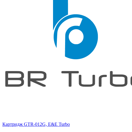
Картридж GTR-012G, E&E Turbo