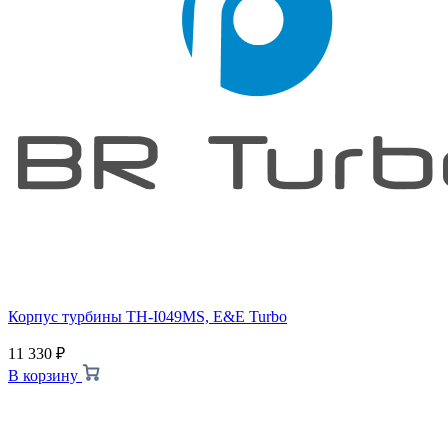
Корпус турбины TH-I049MS, E&E Turbo
11 330
₽
В корзину