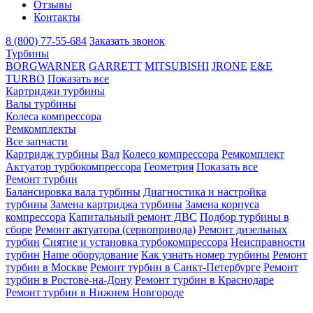
Отзывы
Контакты
8 (800) 77-55-684
Заказать звонок
Турбины
BORGWARNER
GARRETT
MITSUBISHI
JRONE
E&E
TURBO
Показать все
Картриджи турбины
Валы турбины
Колеса компрессора
Ремкомплекты
Все запчасти
Картридж турбины
Вал
Колесо компрессора
Ремкомплект
Актуатор турбокомпрессора
Геометрия
Показать все
Ремонт турбин
Балансировка вала турбины
Диагностика и настройка
турбины
Замена картриджа турбины
Замена корпуса
компрессора
Капитальный ремонт ДВС
Подбор турбины в
сборе
Ремонт актуатора (сервопривода)
Ремонт дизельных
турбин
Снятие и установка турбокомпрессора
Неисправности
турбин
Наше оборудование
Как узнать номер турбины
Ремонт
турбин в Москве
Ремонт турбин в Санкт-Петербурге
Ремонт
турбин в Ростове-на-Дону
Ремонт турбин в Краснодаре
Ремонт турбин в Нижнем Новгороде