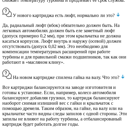
снижает температуру турбины и продлевает ее срок службы.
У нового картриджа есть люфт, нормально ли это?
Да, радиальный люфт (вбок) обязательно должен быть. На
легковых автомобилях должен быть еле заметный люфт
(допуск примерно 0,2 мм), при этом крыльчатка не должна
касаться корпусов. Люфт внутрь и наружу (осевой) должен
отсутствовать (допуск 0,02 мм). Это необходимо для
компенсации температурных расширений при работе
турбины и для правильной смазки подшипников, так как они
работают в «масляном клину».
На новом картридже спилена гайка на валу. Что это?
Все картриджи балансируются на заводе изготовителя и
готовы к установке. Если, например, колесо автомобиля
балансируют добавляя грузики, то картридж балансируют
наоборот снимая излишний вес с гайки и крыльчаток с
помощью дремеля. Таким образом, на гайке, на валу или на
крыльчатке часто видны следы запилов с одной стороны. Эти
запилы не влияют на работу турбины, а отбалансированый
картридж будет работать долгие годы.