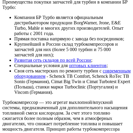
Преимущества покупки запчастей для турбин в компании БР
Турбо:
Компания БР Турбо является официальным
дистрибьютором продукции BorgWarner, Jrone, E&E
Turbo, Mahle и многих других производителей. Опыт
работы с 2001 года.
Прямая поставка напрямую с завода без посредников;
Крупнейший в России склад турбокомпрессоров и
запчастей для них (более 5 000 турбин и 75 000
запчастей для них);
Развитая сеть складов по всей России
;
Специальные условия для
оптовых клиентов
;
Своя сеть мастерских по ремонту турбин с
современным
оборудованием
- Schenck TB Comfort, Schenck RoTec TB
Sonio (Германия), Cimat Big Twin и Cimat Turbotest Expert
(Польша), станки марки Turboclinic (Португалия) и
Viscom (Германия).
Турбокомпрессор — это агрегат выхлопной/впускной
системы, предназначенный для дополнительного насыщения
топливной смеси кислородом. За счет этого топливо
сжигается более полным образом, чем в атмосферных
двигателях, что снижает потребление топлива и повышает
мощность двигателя. Принцип работы турбокомпрессора