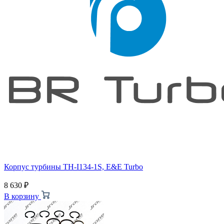
Корпус турбины TH-I134-1S, E&E Turbo
8 630
₽
В корзину