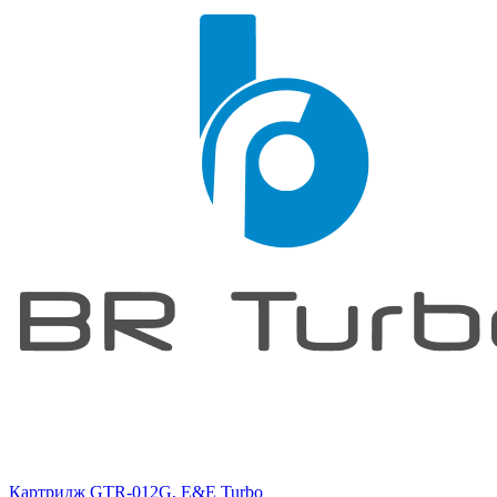
Картридж GTR-012G, E&E Turbo