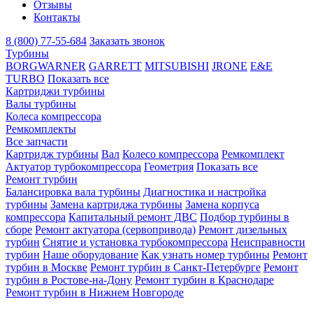
Отзывы
Контакты
8 (800) 77-55-684
Заказать звонок
Турбины
BORGWARNER
GARRETT
MITSUBISHI
JRONE
E&E
TURBO
Показать все
Картриджи турбины
Валы турбины
Колеса компрессора
Ремкомплекты
Все запчасти
Картридж турбины
Вал
Колесо компрессора
Ремкомплект
Актуатор турбокомпрессора
Геометрия
Показать все
Ремонт турбин
Балансировка вала турбины
Диагностика и настройка
турбины
Замена картриджа турбины
Замена корпуса
компрессора
Капитальный ремонт ДВС
Подбор турбины в
сборе
Ремонт актуатора (сервопривода)
Ремонт дизельных
турбин
Снятие и установка турбокомпрессора
Неисправности
турбин
Наше оборудование
Как узнать номер турбины
Ремонт
турбин в Москве
Ремонт турбин в Санкт-Петербурге
Ремонт
турбин в Ростове-на-Дону
Ремонт турбин в Краснодаре
Ремонт турбин в Нижнем Новгороде