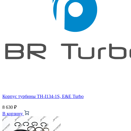
Корпус турбины TH-I134-1S, E&E Turbo
8 630
₽
В корзину