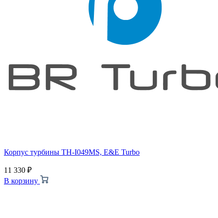
Корпус турбины TH-I049MS, E&E Turbo
11 330
₽
В корзину