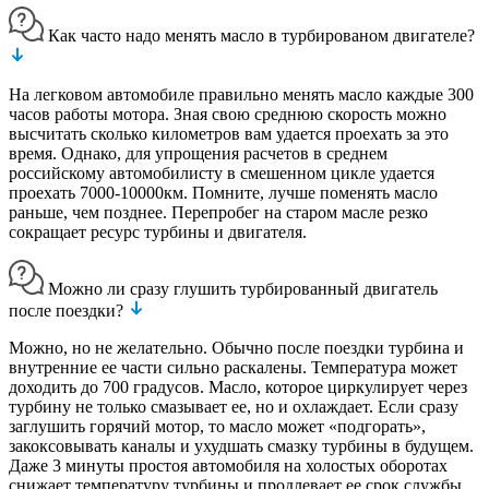
Как часто надо менять масло в турбированом двигателе?
На легковом автомобиле правильно менять масло каждые 300
часов работы мотора. Зная свою среднюю скорость можно
высчитать сколько километров вам удается проехать за это
время. Однако, для упрощения расчетов в среднем
российскому автомобилисту в смешенном цикле удается
проехать 7000-10000км. Помните, лучше поменять масло
раньше, чем позднее. Перепробег на старом масле резко
сокращает ресурс турбины и двигателя.
Можно ли сразу глушить турбированный двигатель
после поездки?
Можно, но не желательно. Обычно после поездки турбина и
внутренние ее части сильно раскалены. Температура может
доходить до 700 градусов. Масло, которое циркулирует через
турбину не только смазывает ее, но и охлаждает. Если сразу
заглушить горячий мотор, то масло может «подгорать»,
закоксовывать каналы и ухудшать смазку турбины в будущем.
Даже 3 минуты простоя автомобиля на холостых оборотах
снижает температуру турбины и продлевает ее срок службы.