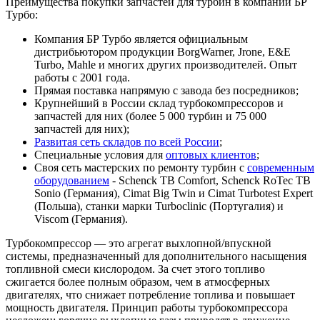
Преимущества покупки запчастей для турбин в компании БР
Турбо:
Компания БР Турбо является официальным
дистрибьютором продукции BorgWarner, Jrone, E&E
Turbo, Mahle и многих других производителей. Опыт
работы с 2001 года.
Прямая поставка напрямую с завода без посредников;
Крупнейший в России склад турбокомпрессоров и
запчастей для них (более 5 000 турбин и 75 000
запчастей для них);
Развитая сеть складов по всей России
;
Специальные условия для
оптовых клиентов
;
Своя сеть мастерских по ремонту турбин с
современным
оборудованием
- Schenck TB Comfort, Schenck RoTec TB
Sonio (Германия), Cimat Big Twin и Cimat Turbotest Expert
(Польша), станки марки Turboclinic (Португалия) и
Viscom (Германия).
Турбокомпрессор — это агрегат выхлопной/впускной
системы, предназначенный для дополнительного насыщения
топливной смеси кислородом. За счет этого топливо
сжигается более полным образом, чем в атмосферных
двигателях, что снижает потребление топлива и повышает
мощность двигателя. Принцип работы турбокомпрессора