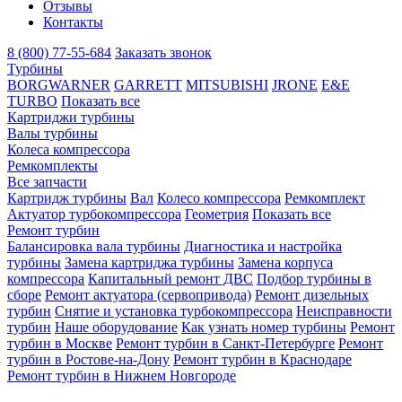
Отзывы
Контакты
8 (800) 77-55-684
Заказать звонок
Турбины
BORGWARNER
GARRETT
MITSUBISHI
JRONE
E&E
TURBO
Показать все
Картриджи турбины
Валы турбины
Колеса компрессора
Ремкомплекты
Все запчасти
Картридж турбины
Вал
Колесо компрессора
Ремкомплект
Актуатор турбокомпрессора
Геометрия
Показать все
Ремонт турбин
Балансировка вала турбины
Диагностика и настройка
турбины
Замена картриджа турбины
Замена корпуса
компрессора
Капитальный ремонт ДВС
Подбор турбины в
сборе
Ремонт актуатора (сервопривода)
Ремонт дизельных
турбин
Снятие и установка турбокомпрессора
Неисправности
турбин
Наше оборудование
Как узнать номер турбины
Ремонт
турбин в Москве
Ремонт турбин в Санкт-Петербурге
Ремонт
турбин в Ростове-на-Дону
Ремонт турбин в Краснодаре
Ремонт турбин в Нижнем Новгороде