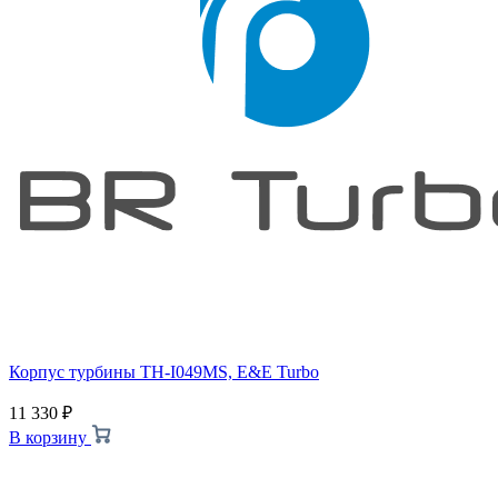
Корпус турбины TH-I049MS, E&E Turbo
11 330
₽
В корзину