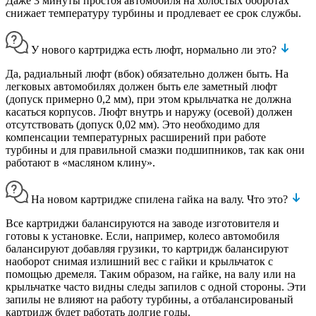
Даже 3 минуты простоя автомобиля на холостых оборотах
снижает температуру турбины и продлевает ее срок службы.
У нового картриджа есть люфт, нормально ли это?
Да, радиальный люфт (вбок) обязательно должен быть. На
легковых автомобилях должен быть еле заметный люфт
(допуск примерно 0,2 мм), при этом крыльчатка не должна
касаться корпусов. Люфт внутрь и наружу (осевой) должен
отсутствовать (допуск 0,02 мм). Это необходимо для
компенсации температурных расширений при работе
турбины и для правильной смазки подшипников, так как они
работают в «масляном клину».
На новом картридже спилена гайка на валу. Что это?
Все картриджи балансируются на заводе изготовителя и
готовы к установке. Если, например, колесо автомобиля
балансируют добавляя грузики, то картридж балансируют
наоборот снимая излишний вес с гайки и крыльчаток с
помощью дремеля. Таким образом, на гайке, на валу или на
крыльчатке часто видны следы запилов с одной стороны. Эти
запилы не влияют на работу турбины, а отбалансированый
картридж будет работать долгие годы.