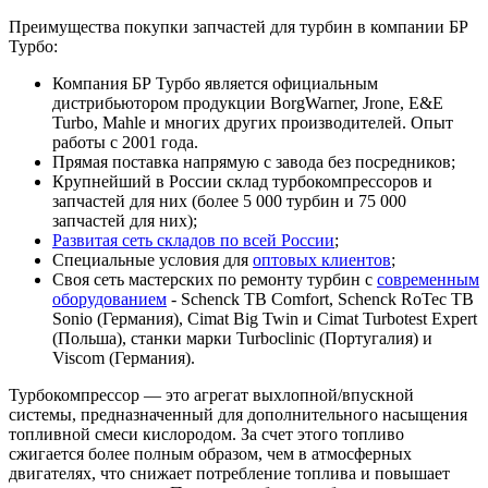
Преимущества покупки запчастей для турбин в компании БР
Турбо:
Компания БР Турбо является официальным
дистрибьютором продукции BorgWarner, Jrone, E&E
Turbo, Mahle и многих других производителей. Опыт
работы с 2001 года.
Прямая поставка напрямую с завода без посредников;
Крупнейший в России склад турбокомпрессоров и
запчастей для них (более 5 000 турбин и 75 000
запчастей для них);
Развитая сеть складов по всей России
;
Специальные условия для
оптовых клиентов
;
Своя сеть мастерских по ремонту турбин с
современным
оборудованием
- Schenck TB Comfort, Schenck RoTec TB
Sonio (Германия), Cimat Big Twin и Cimat Turbotest Expert
(Польша), станки марки Turboclinic (Португалия) и
Viscom (Германия).
Турбокомпрессор — это агрегат выхлопной/впускной
системы, предназначенный для дополнительного насыщения
топливной смеси кислородом. За счет этого топливо
сжигается более полным образом, чем в атмосферных
двигателях, что снижает потребление топлива и повышает