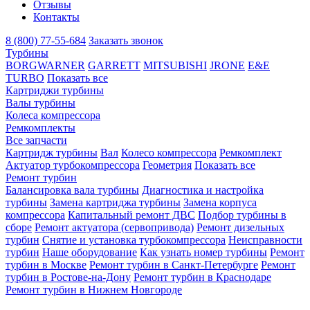
Отзывы
Контакты
8 (800) 77-55-684
Заказать звонок
Турбины
BORGWARNER
GARRETT
MITSUBISHI
JRONE
E&E
TURBO
Показать все
Картриджи турбины
Валы турбины
Колеса компрессора
Ремкомплекты
Все запчасти
Картридж турбины
Вал
Колесо компрессора
Ремкомплект
Актуатор турбокомпрессора
Геометрия
Показать все
Ремонт турбин
Балансировка вала турбины
Диагностика и настройка
турбины
Замена картриджа турбины
Замена корпуса
компрессора
Капитальный ремонт ДВС
Подбор турбины в
сборе
Ремонт актуатора (сервопривода)
Ремонт дизельных
турбин
Снятие и установка турбокомпрессора
Неисправности
турбин
Наше оборудование
Как узнать номер турбины
Ремонт
турбин в Москве
Ремонт турбин в Санкт-Петербурге
Ремонт
турбин в Ростове-на-Дону
Ремонт турбин в Краснодаре
Ремонт турбин в Нижнем Новгороде