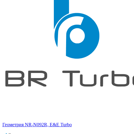
Геометрия NR-N092R, E&E Turbo