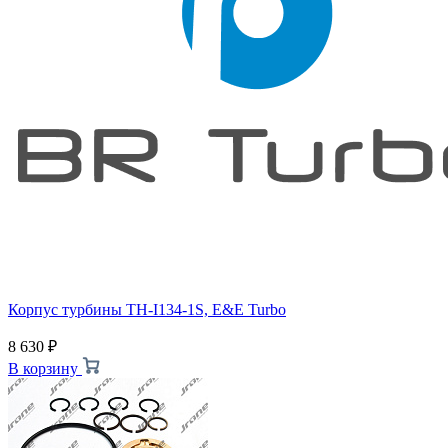
Корпус турбины TH-I134-1S, E&E Turbo
8 630
₽
В корзину