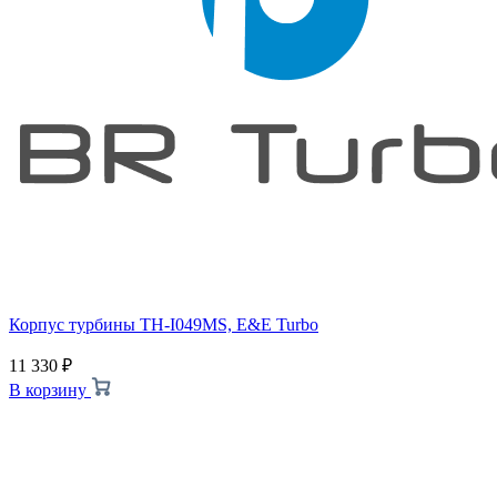
Корпус турбины TH-I049MS, E&E Turbo
11 330
₽
В корзину