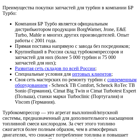
Преимущества покупки запчастей для турбин в компании БР
Турбо:
Компания БР Турбо является официальным
дистрибьютором продукции BorgWarner, Jrone, E&E
Turbo, Mahle и многих других производителей. Опыт
работы с 2001 года.
Прямая поставка напрямую с завода без посредников;
Крупнейший в России склад турбокомпрессоров и
запчастей для них (более 5 000 турбин и 75 000
запчастей для них);
Развитая сеть складов по всей России
;
Специальные условия для
оптовых клиентов
;
Своя сеть мастерских по ремонту турбин с
современным
оборудованием
- Schenck TB Comfort, Schenck RoTec TB
Sonio (Германия), Cimat Big Twin и Cimat Turbotest Expert
(Польша), станки марки Turboclinic (Португалия) и
Viscom (Германия).
Турбокомпрессор — это агрегат выхлопной/впускной
системы, предназначенный для дополнительного насыщения
топливной смеси кислородом. За счет этого топливо
сжигается более полным образом, чем в атмосферных
двигателях, что снижает потребление топлива и повышает