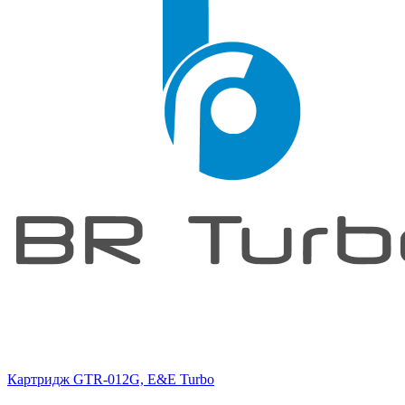
Картридж GTR-012G, E&E Turbo