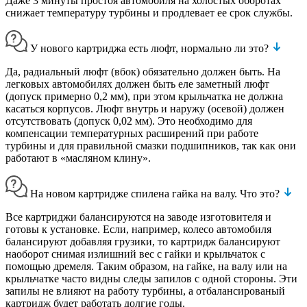
Даже 3 минуты простоя автомобиля на холостых оборотах
снижает температуру турбины и продлевает ее срок службы.
У нового картриджа есть люфт, нормально ли это?
Да, радиальный люфт (вбок) обязательно должен быть. На
легковых автомобилях должен быть еле заметный люфт
(допуск примерно 0,2 мм), при этом крыльчатка не должна
касаться корпусов. Люфт внутрь и наружу (осевой) должен
отсутствовать (допуск 0,02 мм). Это необходимо для
компенсации температурных расширений при работе
турбины и для правильной смазки подшипников, так как они
работают в «масляном клину».
На новом картридже спилена гайка на валу. Что это?
Все картриджи балансируются на заводе изготовителя и
готовы к установке. Если, например, колесо автомобиля
балансируют добавляя грузики, то картридж балансируют
наоборот снимая излишний вес с гайки и крыльчаток с
помощью дремеля. Таким образом, на гайке, на валу или на
крыльчатке часто видны следы запилов с одной стороны. Эти
запилы не влияют на работу турбины, а отбалансированый
картридж будет работать долгие годы.