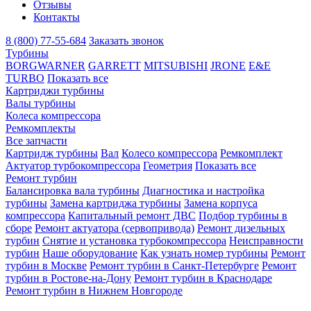
Отзывы
Контакты
8 (800) 77-55-684
Заказать звонок
Турбины
BORGWARNER
GARRETT
MITSUBISHI
JRONE
E&E
TURBO
Показать все
Картриджи турбины
Валы турбины
Колеса компрессора
Ремкомплекты
Все запчасти
Картридж турбины
Вал
Колесо компрессора
Ремкомплект
Актуатор турбокомпрессора
Геометрия
Показать все
Ремонт турбин
Балансировка вала турбины
Диагностика и настройка
турбины
Замена картриджа турбины
Замена корпуса
компрессора
Капитальный ремонт ДВС
Подбор турбины в
сборе
Ремонт актуатора (сервопривода)
Ремонт дизельных
турбин
Снятие и установка турбокомпрессора
Неисправности
турбин
Наше оборудование
Как узнать номер турбины
Ремонт
турбин в Москве
Ремонт турбин в Санкт-Петербурге
Ремонт
турбин в Ростове-на-Дону
Ремонт турбин в Краснодаре
Ремонт турбин в Нижнем Новгороде