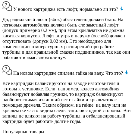
У нового картриджа есть люфт, нормально ли это?
Да, радиальный люфт (вбок) обязательно должен быть. На
легковых автомобилях должен быть еле заметный люфт
(допуск примерно 0,2 мм), при этом крыльчатка не должна
касаться корпусов. Люфт внутрь и наружу (осевой) должен
отсутствовать (допуск 0,02 мм). Это необходимо для
компенсации температурных расширений при работе
турбины и для правильной смазки подшипников, так как они
работают в «масляном клину».
На новом картридже спилена гайка на валу. Что это?
Все картриджи балансируются на заводе изготовителя и
готовы к установке. Если, например, колесо автомобиля
балансируют добавляя грузики, то картридж балансируют
наоборот снимая излишний вес с гайки и крыльчаток с
помощью дремеля. Таким образом, на гайке, на валу или на
крыльчатке часто видны следы запилов с одной стороны. Эти
запилы не влияют на работу турбины, а отбалансированый
картридж будет работать долгие годы.
Популярные товары