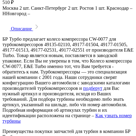
510
₽
Москва
2 шт.
Санкт-Петербург
2 шт.
Ростов
1 шт.
Краснодар
–
ННовгород
–
Описание
БР Турбо предлагает колесо компрессора CW-0077 для
турбокомпрессоров 49135-02110, 49177-01504, 49177-01505,
49177-01513, 49177-02531, 49177-02551 от производителя E&E
Turbo. Товар является новым, поставляется в заводской
упаковке. Если Вы не уверены в том, что Колесо компрессора
CW-0077, E&E Turbo именно тот, что Вам требуется -
обратитесь к нам. Турбокомпрессоры — это специализация
нашей компании с 2001 года. Наши сотрудники сверят
конфигурацию Вашего автомобиля с заводскими каталогами
производителей турбокомпрессоров и
подберут
для Вас
нужный артикул и производителя, исходя из Ваших
требований. Для подбора турбины необходимо либо знать
артикул, указанный на шильде, либо vin номер автомобиля.
Подробная информация об артикулах турбин и их
идентификации расположена на странице –
Как узнать номер
турбины
Преимущества покупки запчастей для турбин в компании БР