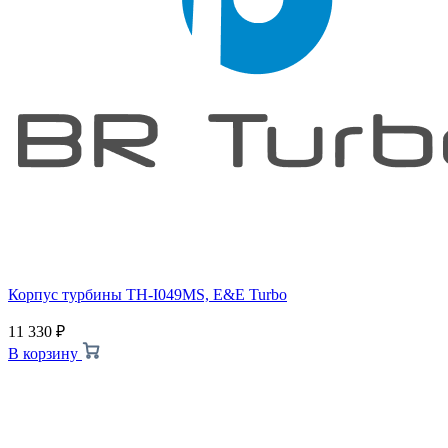
Корпус турбины TH-I049MS, E&E Turbo
11 330
₽
В корзину