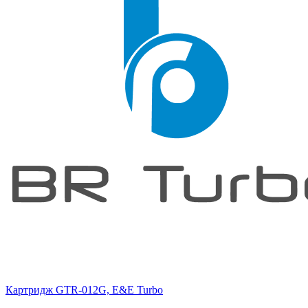
Картридж GTR-012G, E&E Turbo