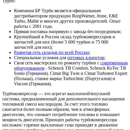
Турбо:
Компания БР Турбо является официальным
дистрибьютором продукции BorgWarner, Jrone, E&E
Turbo, Mahle и многих других производителей. Опыт
работы с 2001 года.
Прямая поставка напрямую с завода без посредников;
Крупнейший в России склад турбокомпрессоров и
запчастей для них (более 5 000 турбин и 75 000
запчастей для них);
Развитая сеть складов по всей России
;
Специальные условия для
оптовых клиентов
;
Своя сеть мастерских по ремонту турбин с
современным
оборудованием
- Schenck TB Comfort, Schenck RoTec TB
Sonio (Германия), Cimat Big Twin и Cimat Turbotest Expert
(Польша), станки марки Turboclinic (Португалия) и
Viscom (Германия).
Турбокомпрессор — это агрегат выхлопной/впускной
системы, предназначенный для дополнительного насыщения
топливной смеси кислородом. За счет этого топливо
сжигается более полным образом, чем в атмосферных
двигателях, что снижает потребление топлива и повышает
мощность двигателя. Принцип работы турбокомпрессора
несложен: горячие выхлопные газы приводят в движение