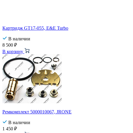
Картридж GT17-055, E&E Turbo
В наличии
8 500
₽
В корзину
Ремкомплект 5000010067, JRONE
В наличии
1 450
₽