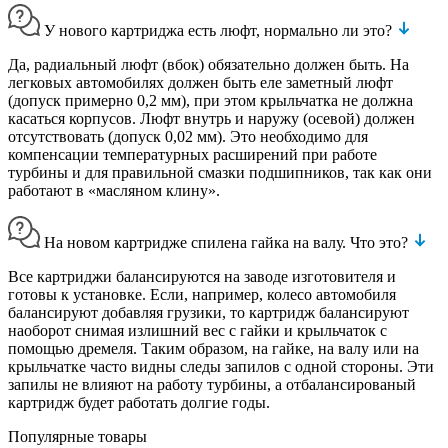
У нового картриджа есть люфт, нормально ли это?
Да, радиальный люфт (вбок) обязательно должен быть. На
легковых автомобилях должен быть еле заметный люфт
(допуск примерно 0,2 мм), при этом крыльчатка не должна
касаться корпусов. Люфт внутрь и наружу (осевой) должен
отсутствовать (допуск 0,02 мм). Это необходимо для
компенсации температурных расширений при работе
турбины и для правильной смазки подшипников, так как они
работают в «масляном клину».
На новом картридже спилена гайка на валу. Что это?
Все картриджи балансируются на заводе изготовителя и
готовы к установке. Если, например, колесо автомобиля
балансируют добавляя грузики, то картридж балансируют
наоборот снимая излишний вес с гайки и крыльчаток с
помощью дремеля. Таким образом, на гайке, на валу или на
крыльчатке часто видны следы запилов с одной стороны. Эти
запилы не влияют на работу турбины, а отбалансированый
картридж будет работать долгие годы.
Популярные товары