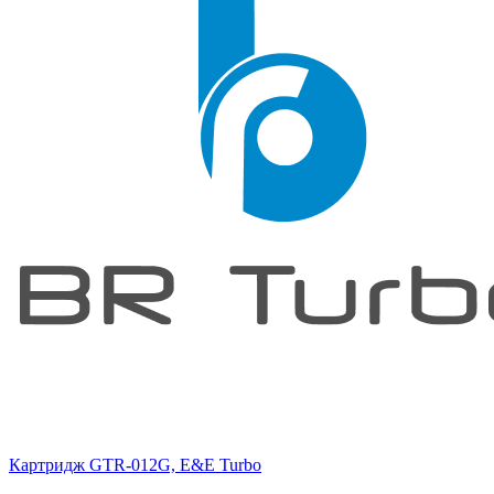
Картридж GTR-012G, E&E Turbo