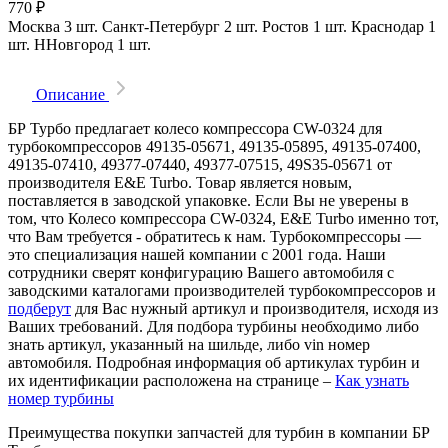
770
₽
Москва
3 шт.
Санкт-Петербург
2 шт.
Ростов
1 шт.
Краснодар
1
шт.
ННовгород
1 шт.
Описание
БР Турбо предлагает колесо компрессора CW-0324 для
турбокомпрессоров 49135-05671, 49135-05895, 49135-07400,
49135-07410, 49377-07440, 49377-07515, 49S35-05671 от
производителя E&E Turbo. Товар является новым,
поставляется в заводской упаковке. Если Вы не уверены в
том, что Колесо компрессора CW-0324, E&E Turbo именно тот,
что Вам требуется - обратитесь к нам. Турбокомпрессоры —
это специализация нашей компании с 2001 года. Наши
сотрудники сверят конфигурацию Вашего автомобиля с
заводскими каталогами производителей турбокомпрессоров и
подберут
для Вас нужный артикул и производителя, исходя из
Ваших требований. Для подбора турбины необходимо либо
знать артикул, указанный на шильде, либо vin номер
автомобиля. Подробная информация об артикулах турбин и
их идентификации расположена на странице –
Как узнать
номер турбины
Преимущества покупки запчастей для турбин в компании БР