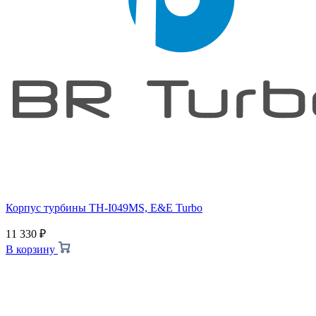
Корпус турбины TH-I049MS, E&E Turbo
11 330
₽
В корзину