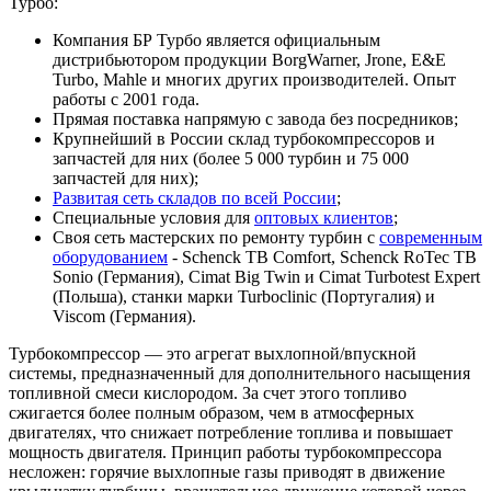
Турбо:
Компания БР Турбо является официальным
дистрибьютором продукции BorgWarner, Jrone, E&E
Turbo, Mahle и многих других производителей. Опыт
работы с 2001 года.
Прямая поставка напрямую с завода без посредников;
Крупнейший в России склад турбокомпрессоров и
запчастей для них (более 5 000 турбин и 75 000
запчастей для них);
Развитая сеть складов по всей России
;
Специальные условия для
оптовых клиентов
;
Своя сеть мастерских по ремонту турбин с
современным
оборудованием
- Schenck TB Comfort, Schenck RoTec TB
Sonio (Германия), Cimat Big Twin и Cimat Turbotest Expert
(Польша), станки марки Turboclinic (Португалия) и
Viscom (Германия).
Турбокомпрессор — это агрегат выхлопной/впускной
системы, предназначенный для дополнительного насыщения
топливной смеси кислородом. За счет этого топливо
сжигается более полным образом, чем в атмосферных
двигателях, что снижает потребление топлива и повышает
мощность двигателя. Принцип работы турбокомпрессора
несложен: горячие выхлопные газы приводят в движение