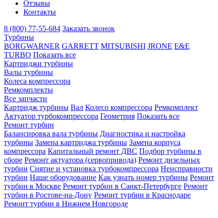
Отзывы
Контакты
8 (800) 77-55-684
Заказать звонок
Турбины
BORGWARNER
GARRETT
MITSUBISHI
JRONE
E&E
TURBO
Показать все
Картриджи турбины
Валы турбины
Колеса компрессора
Ремкомплекты
Все запчасти
Картридж турбины
Вал
Колесо компрессора
Ремкомплект
Актуатор турбокомпрессора
Геометрия
Показать все
Ремонт турбин
Балансировка вала турбины
Диагностика и настройка
турбины
Замена картриджа турбины
Замена корпуса
компрессора
Капитальный ремонт ДВС
Подбор турбины в
сборе
Ремонт актуатора (сервопривода)
Ремонт дизельных
турбин
Снятие и установка турбокомпрессора
Неисправности
турбин
Наше оборудование
Как узнать номер турбины
Ремонт
турбин в Москве
Ремонт турбин в Санкт-Петербурге
Ремонт
турбин в Ростове-на-Дону
Ремонт турбин в Краснодаре
Ремонт турбин в Нижнем Новгороде