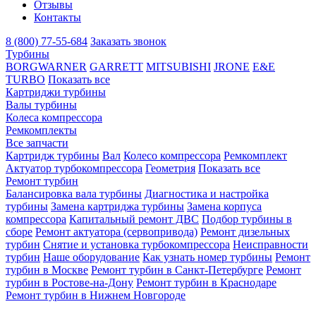
Отзывы
Контакты
8 (800) 77-55-684
Заказать звонок
Турбины
BORGWARNER
GARRETT
MITSUBISHI
JRONE
E&E
TURBO
Показать все
Картриджи турбины
Валы турбины
Колеса компрессора
Ремкомплекты
Все запчасти
Картридж турбины
Вал
Колесо компрессора
Ремкомплект
Актуатор турбокомпрессора
Геометрия
Показать все
Ремонт турбин
Балансировка вала турбины
Диагностика и настройка
турбины
Замена картриджа турбины
Замена корпуса
компрессора
Капитальный ремонт ДВС
Подбор турбины в
сборе
Ремонт актуатора (сервопривода)
Ремонт дизельных
турбин
Снятие и установка турбокомпрессора
Неисправности
турбин
Наше оборудование
Как узнать номер турбины
Ремонт
турбин в Москве
Ремонт турбин в Санкт-Петербурге
Ремонт
турбин в Ростове-на-Дону
Ремонт турбин в Краснодаре
Ремонт турбин в Нижнем Новгороде