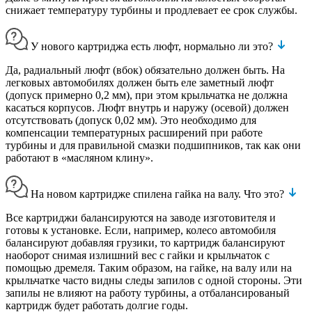
снижает температуру турбины и продлевает ее срок службы.
У нового картриджа есть люфт, нормально ли это?
Да, радиальный люфт (вбок) обязательно должен быть. На
легковых автомобилях должен быть еле заметный люфт
(допуск примерно 0,2 мм), при этом крыльчатка не должна
касаться корпусов. Люфт внутрь и наружу (осевой) должен
отсутствовать (допуск 0,02 мм). Это необходимо для
компенсации температурных расширений при работе
турбины и для правильной смазки подшипников, так как они
работают в «масляном клину».
На новом картридже спилена гайка на валу. Что это?
Все картриджи балансируются на заводе изготовителя и
готовы к установке. Если, например, колесо автомобиля
балансируют добавляя грузики, то картридж балансируют
наоборот снимая излишний вес с гайки и крыльчаток с
помощью дремеля. Таким образом, на гайке, на валу или на
крыльчатке часто видны следы запилов с одной стороны. Эти
запилы не влияют на работу турбины, а отбалансированый
картридж будет работать долгие годы.