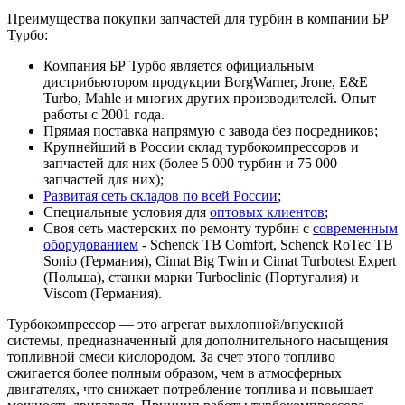
Преимущества покупки запчастей для турбин в компании БР
Турбо:
Компания БР Турбо является официальным
дистрибьютором продукции BorgWarner, Jrone, E&E
Turbo, Mahle и многих других производителей. Опыт
работы с 2001 года.
Прямая поставка напрямую с завода без посредников;
Крупнейший в России склад турбокомпрессоров и
запчастей для них (более 5 000 турбин и 75 000
запчастей для них);
Развитая сеть складов по всей России
;
Специальные условия для
оптовых клиентов
;
Своя сеть мастерских по ремонту турбин с
современным
оборудованием
- Schenck TB Comfort, Schenck RoTec TB
Sonio (Германия), Cimat Big Twin и Cimat Turbotest Expert
(Польша), станки марки Turboclinic (Португалия) и
Viscom (Германия).
Турбокомпрессор — это агрегат выхлопной/впускной
системы, предназначенный для дополнительного насыщения
топливной смеси кислородом. За счет этого топливо
сжигается более полным образом, чем в атмосферных
двигателях, что снижает потребление топлива и повышает