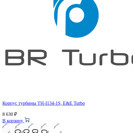
Корпус турбины TH-I134-1S, E&E Turbo
8 630
₽
В корзину