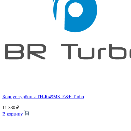
Корпус турбины TH-I049MS, E&E Turbo
11 330
₽
В корзину