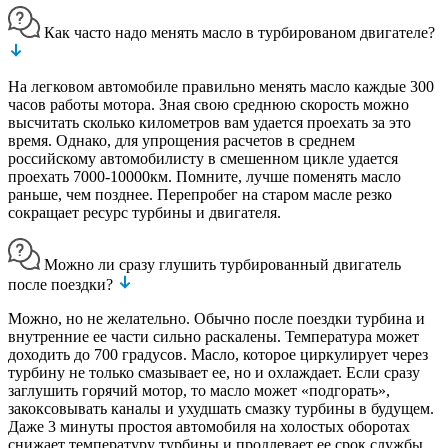
Как часто надо менять масло в турбированом двигателе?
На легковом автомобиле правильно менять масло каждые 300
часов работы мотора. Зная свою среднюю скорость можно
высчитать сколько километров вам удается проехать за это
время. Однако, для упрощения расчетов в среднем
российскому автомобилисту в смешенном цикле удается
проехать 7000-10000км. Помните, лучше поменять масло
раньше, чем позднее. Перепробег на старом масле резко
сокращает ресурс турбины и двигателя.
Можно ли сразу глушить турбированный двигатель
после поездки?
Можно, но не желательно. Обычно после поездки турбина и
внутренние ее части сильно раскалены. Температура может
доходить до 700 градусов. Масло, которое циркулирует через
турбину не только смазывает ее, но и охлаждает. Если сразу
заглушить горячий мотор, то масло может «подгорать»,
закоксовывать каналы и ухудшать смазку турбины в будущем.
Даже 3 минуты простоя автомобиля на холостых оборотах
снижает температуру турбины и продлевает ее срок службы.