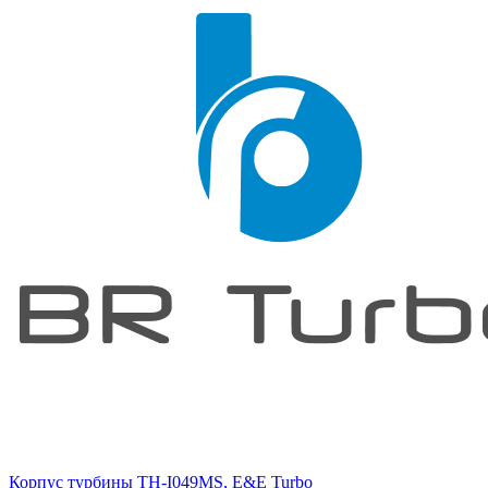
Корпус турбины TH-I049MS, E&E Turbo