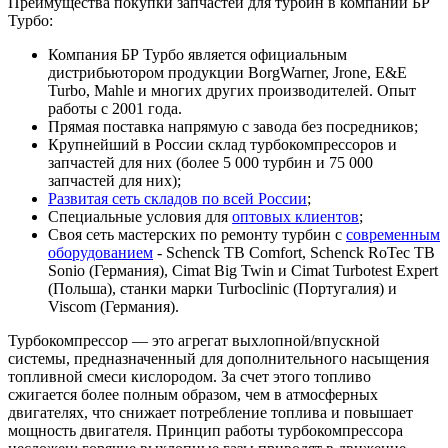
Преимущества покупки запчастей для турбин в компании БР
Турбо:
Компания БР Турбо является официальным
дистрибьютором продукции BorgWarner, Jrone, E&E
Turbo, Mahle и многих других производителей. Опыт
работы с 2001 года.
Прямая поставка напрямую с завода без посредников;
Крупнейший в России склад турбокомпрессоров и
запчастей для них (более 5 000 турбин и 75 000
запчастей для них);
Развитая сеть складов по всей России
;
Специальные условия для
оптовых клиентов
;
Своя сеть мастерских по ремонту турбин с
современным
оборудованием
- Schenck TB Comfort, Schenck RoTec TB
Sonio (Германия), Cimat Big Twin и Cimat Turbotest Expert
(Польша), станки марки Turboclinic (Португалия) и
Viscom (Германия).
Турбокомпрессор — это агрегат выхлопной/впускной
системы, предназначенный для дополнительного насыщения
топливной смеси кислородом. За счет этого топливо
сжигается более полным образом, чем в атмосферных
двигателях, что снижает потребление топлива и повышает
мощность двигателя. Принцип работы турбокомпрессора