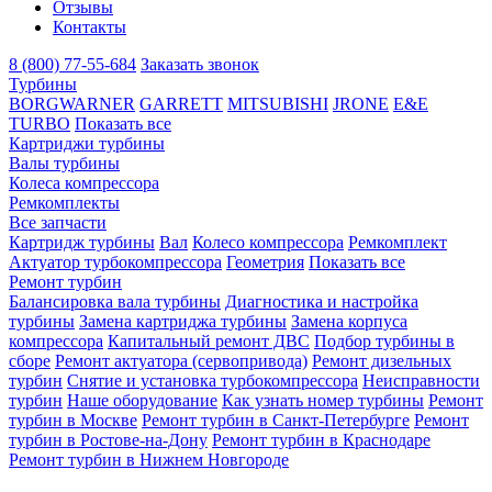
Отзывы
Контакты
8 (800) 77-55-684
Заказать звонок
Турбины
BORGWARNER
GARRETT
MITSUBISHI
JRONE
E&E
TURBO
Показать все
Картриджи турбины
Валы турбины
Колеса компрессора
Ремкомплекты
Все запчасти
Картридж турбины
Вал
Колесо компрессора
Ремкомплект
Актуатор турбокомпрессора
Геометрия
Показать все
Ремонт турбин
Балансировка вала турбины
Диагностика и настройка
турбины
Замена картриджа турбины
Замена корпуса
компрессора
Капитальный ремонт ДВС
Подбор турбины в
сборе
Ремонт актуатора (сервопривода)
Ремонт дизельных
турбин
Снятие и установка турбокомпрессора
Неисправности
турбин
Наше оборудование
Как узнать номер турбины
Ремонт
турбин в Москве
Ремонт турбин в Санкт-Петербурге
Ремонт
турбин в Ростове-на-Дону
Ремонт турбин в Краснодаре
Ремонт турбин в Нижнем Новгороде