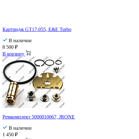
Картридж GT17-055, E&E Turbo
В наличии
8 500
₽
В корзину
Ремкомплект 5000010067, JRONE
В наличии
1 450
₽