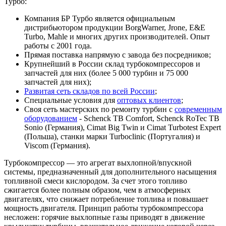
Турбо:
Компания БР Турбо является официальным
дистрибьютором продукции BorgWarner, Jrone, E&E
Turbo, Mahle и многих других производителей. Опыт
работы с 2001 года.
Прямая поставка напрямую с завода без посредников;
Крупнейший в России склад турбокомпрессоров и
запчастей для них (более 5 000 турбин и 75 000
запчастей для них);
Развитая сеть складов по всей России
;
Специальные условия для
оптовых клиентов
;
Своя сеть мастерских по ремонту турбин с
современным
оборудованием
- Schenck TB Comfort, Schenck RoTec TB
Sonio (Германия), Cimat Big Twin и Cimat Turbotest Expert
(Польша), станки марки Turboclinic (Португалия) и
Viscom (Германия).
Турбокомпрессор — это агрегат выхлопной/впускной
системы, предназначенный для дополнительного насыщения
топливной смеси кислородом. За счет этого топливо
сжигается более полным образом, чем в атмосферных
двигателях, что снижает потребление топлива и повышает
мощность двигателя. Принцип работы турбокомпрессора
несложен: горячие выхлопные газы приводят в движение