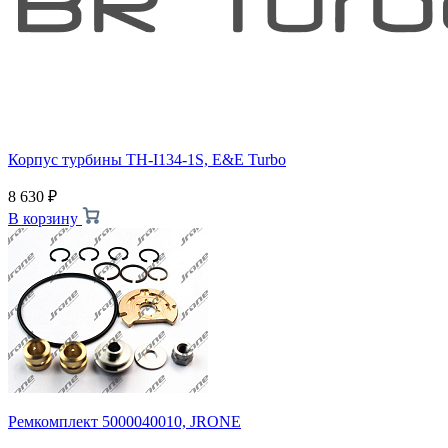
Корпус турбины TH-I134-1S, E&E Turbo
8 630
₽
В корзину
Ремкомплект 5000040010, JRONE