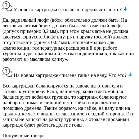
У нового картриджа есть люфт, нормально ли это?
Да, радиальный люфт (вбок) обязательно должен быть. На
легковых автомобилях должен быть еле заметный люфт
(допуск примерно 0,2 мм), при этом крыльчатка не должна
касаться корпусов. Люфт внутрь и наружу (осевой) должен
отсутствовать (допуск 0,02 мм). Это необходимо для
компенсации температурных расширений при работе
турбины и для правильной смазки подшипников, так как они
работают в «масляном клину».
На новом картридже спилена гайка на валу. Что это?
Все картриджи балансируются на заводе изготовителя и
готовы к установке. Если, например, колесо автомобиля
балансируют добавляя грузики, то картридж балансируют
наоборот снимая излишний вес с гайки и крыльчаток с
помощью дремеля. Таким образом, на гайке, на валу или на
крыльчатке часто видны следы запилов с одной стороны. Эти
запилы не влияют на работу турбины, а отбалансированый
картридж будет работать долгие годы.
Популярные товары