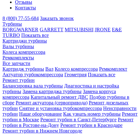
Отзывы
Контакты
8 (800) 77-55-684
Заказать звонок
Турбины
BORGWARNER
GARRETT
MITSUBISHI
JRONE
E&E
TURBO
Показать все
Картриджи турбины
Валы турбины
Колеса компрессора
Ремкомплекты
Все запчасти
Картридж турбины
Вал
Колесо компрессора
Ремкомплект
Актуатор турбокомпрессора
Геометрия
Показать все
Ремонт турбин
Балансировка вала турбины
Диагностика и настройка
турбины
Замена картриджа турбины
Замена корпуса
компрессора
Капитальный ремонт ДВС
Подбор турбины в
сборе
Ремонт актуатора (сервопривода)
Ремонт дизельных
турбин
Снятие и установка турбокомпрессора
Неисправности
турбин
Наше оборудование
Как узнать номер турбины
Ремонт
турбин в Москве
Ремонт турбин в Санкт-Петербурге
Ремонт
турбин в Ростове-на-Дону
Ремонт турбин в Краснодаре
Ремонт турбин в Нижнем Новгороде