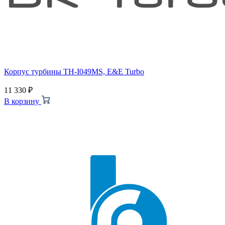
Корпус турбины TH-I049MS, E&E Turbo
11 330
₽
В корзину