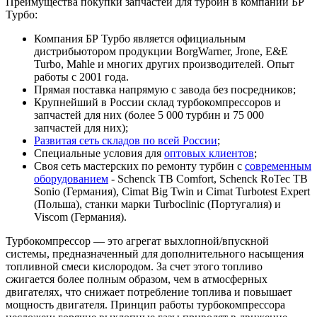
Преимущества покупки запчастей для турбин в компании БР
Турбо:
Компания БР Турбо является официальным
дистрибьютором продукции BorgWarner, Jrone, E&E
Turbo, Mahle и многих других производителей. Опыт
работы с 2001 года.
Прямая поставка напрямую с завода без посредников;
Крупнейший в России склад турбокомпрессоров и
запчастей для них (более 5 000 турбин и 75 000
запчастей для них);
Развитая сеть складов по всей России
;
Специальные условия для
оптовых клиентов
;
Своя сеть мастерских по ремонту турбин с
современным
оборудованием
- Schenck TB Comfort, Schenck RoTec TB
Sonio (Германия), Cimat Big Twin и Cimat Turbotest Expert
(Польша), станки марки Turboclinic (Португалия) и
Viscom (Германия).
Турбокомпрессор — это агрегат выхлопной/впускной
системы, предназначенный для дополнительного насыщения
топливной смеси кислородом. За счет этого топливо
сжигается более полным образом, чем в атмосферных
двигателях, что снижает потребление топлива и повышает
мощность двигателя. Принцип работы турбокомпрессора