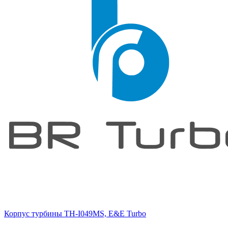
Корпус турбины TH-I049MS, E&E Turbo