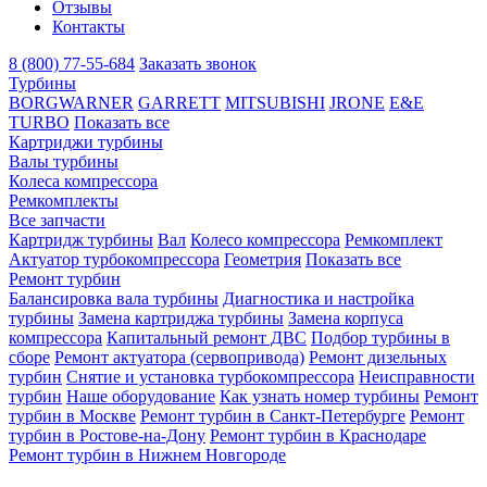
Отзывы
Контакты
8 (800) 77-55-684
Заказать звонок
Турбины
BORGWARNER
GARRETT
MITSUBISHI
JRONE
E&E
TURBO
Показать все
Картриджи турбины
Валы турбины
Колеса компрессора
Ремкомплекты
Все запчасти
Картридж турбины
Вал
Колесо компрессора
Ремкомплект
Актуатор турбокомпрессора
Геометрия
Показать все
Ремонт турбин
Балансировка вала турбины
Диагностика и настройка
турбины
Замена картриджа турбины
Замена корпуса
компрессора
Капитальный ремонт ДВС
Подбор турбины в
сборе
Ремонт актуатора (сервопривода)
Ремонт дизельных
турбин
Снятие и установка турбокомпрессора
Неисправности
турбин
Наше оборудование
Как узнать номер турбины
Ремонт
турбин в Москве
Ремонт турбин в Санкт-Петербурге
Ремонт
турбин в Ростове-на-Дону
Ремонт турбин в Краснодаре
Ремонт турбин в Нижнем Новгороде