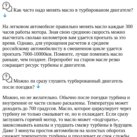
Как часто надо менять масло в турбированом двигателе?
На легковом автомобиле правильно менять масло каждые 300
часов работы мотора. Зная свою среднюю скорость можно
высчитать сколько километров вам удается проехать за это
время. Однако, для упрощения расчетов в среднем
российскому автомобилисту в смешенном цикле удается
проехать 7000-10000км. Помните, лучше поменять масло
раньше, чем позднее. Перепробег на старом масле резко
сокращает ресурс турбины и двигателя.
Можно ли сразу глушить турбированный двигатель
после поездки?
Можно, но не желательно. Обычно после поездки турбина и
внутренние ее части сильно раскалены. Температура может
доходить до 700 градусов. Масло, которое циркулирует через
турбину не только смазывает ее, но и охлаждает. Если сразу
заглушить горячий мотор, то масло может «подгорать»,
закоксовывать каналы и ухудшать смазку турбины в будущем.
Даже 3 минуты простоя автомобиля на холостых оборотах
снижает температуру турбины и продлевает ее срок службы.