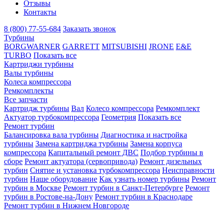
Отзывы
Контакты
8 (800) 77-55-684
Заказать звонок
Турбины
BORGWARNER
GARRETT
MITSUBISHI
JRONE
E&E
TURBO
Показать все
Картриджи турбины
Валы турбины
Колеса компрессора
Ремкомплекты
Все запчасти
Картридж турбины
Вал
Колесо компрессора
Ремкомплект
Актуатор турбокомпрессора
Геометрия
Показать все
Ремонт турбин
Балансировка вала турбины
Диагностика и настройка
турбины
Замена картриджа турбины
Замена корпуса
компрессора
Капитальный ремонт ДВС
Подбор турбины в
сборе
Ремонт актуатора (сервопривода)
Ремонт дизельных
турбин
Снятие и установка турбокомпрессора
Неисправности
турбин
Наше оборудование
Как узнать номер турбины
Ремонт
турбин в Москве
Ремонт турбин в Санкт-Петербурге
Ремонт
турбин в Ростове-на-Дону
Ремонт турбин в Краснодаре
Ремонт турбин в Нижнем Новгороде