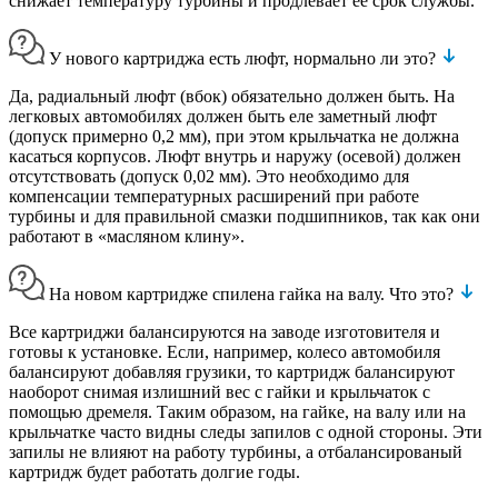
снижает температуру турбины и продлевает ее срок службы.
У нового картриджа есть люфт, нормально ли это?
Да, радиальный люфт (вбок) обязательно должен быть. На
легковых автомобилях должен быть еле заметный люфт
(допуск примерно 0,2 мм), при этом крыльчатка не должна
касаться корпусов. Люфт внутрь и наружу (осевой) должен
отсутствовать (допуск 0,02 мм). Это необходимо для
компенсации температурных расширений при работе
турбины и для правильной смазки подшипников, так как они
работают в «масляном клину».
На новом картридже спилена гайка на валу. Что это?
Все картриджи балансируются на заводе изготовителя и
готовы к установке. Если, например, колесо автомобиля
балансируют добавляя грузики, то картридж балансируют
наоборот снимая излишний вес с гайки и крыльчаток с
помощью дремеля. Таким образом, на гайке, на валу или на
крыльчатке часто видны следы запилов с одной стороны. Эти
запилы не влияют на работу турбины, а отбалансированый
картридж будет работать долгие годы.