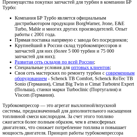
Преимущества покупки запчастей для турбин в компании БР
Турбо:
Компания БР Турбо является официальным
дистрибьютором продукции BorgWarner, Jrone, E&E
Turbo, Mahle и многих других производителей. Опыт
работы с 2001 года.
Прямая поставка напрямую с завода без посредников;
Крупнейший в России склад турбокомпрессоров и
запчастей для них (более 5 000 турбин и 75 000
запчастей для них);
Развитая сеть складов по всей России
;
Специальные условия для
оптовых клиентов
;
Своя сеть мастерских по ремонту турбин с
современным
оборудованием
- Schenck TB Comfort, Schenck RoTec TB
Sonio (Германия), Cimat Big Twin и Cimat Turbotest Expert
(Польша), станки марки Turboclinic (Португалия) и
Viscom (Германия).
Турбокомпрессор — это агрегат выхлопной/впускной
системы, предназначенный для дополнительного насыщения
топливной смеси кислородом. За счет этого топливо
сжигается более полным образом, чем в атмосферных
двигателях, что снижает потребление топлива и повышает
мощность двигателя. Принцип работы турбокомпрессора