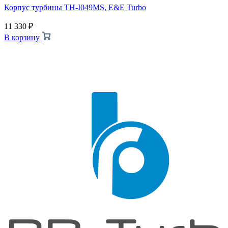
Корпус турбины TH-I049MS, E&E Turbo
11 330
₽
В корзину