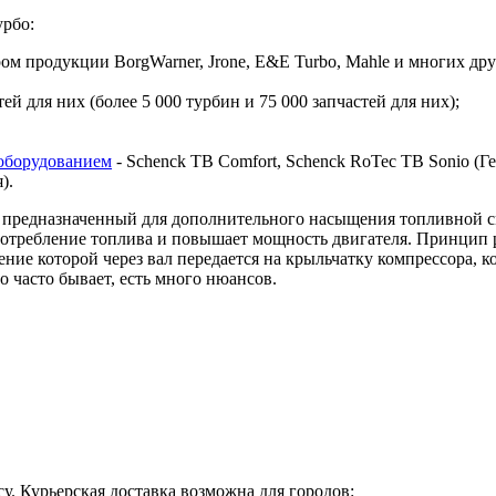
урбо:
 продукции BorgWarner, Jrone, E&E Turbo, Mahle и многих дру
й для них (более 5 000 турбин и 75 000 запчастей для них);
оборудованием
- Schenck TB Comfort, Schenck RoTec TB Sonio (Гер
я).
предназначенный для дополнительного насыщения топливной сме
 потребление топлива и повышает мощность двигателя. Принцип 
ие которой через вал передается на крыльчатку компрессора, ко
о часто бывает, есть много нюансов.
у. Курьерская доставка возможна для городов: