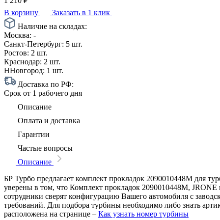
1 210
₽
В корзину
Заказать в 1 клик
Наличие на складах:
Москва:
-
Санкт-Петербург:
5 шт.
Ростов:
2 шт.
Краснодар:
2 шт.
ННовгород:
1 шт.
Доставка по РФ:
Срок
от 1 рабочего дня
Описание
Оплата и доставка
Гарантии
Частые вопросы
Описание
БР Турбо предлагает комплект прокладок 2090010448M для турб
уверены в том, что Комплект прокладок 2090010448M, JRONE и
сотрудники сверят конфигурацию Вашего автомобиля с заводс
требований. Для подбора турбины необходимо либо знать арти
расположена на странице –
Как узнать номер турбины