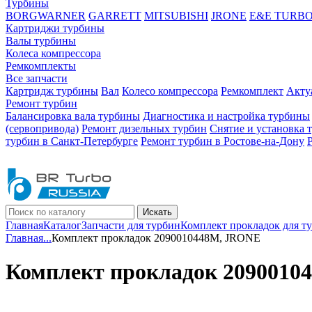
Турбины
BORGWARNER
GARRETT
MITSUBISHI
JRONE
E&E TURB
Картриджи турбины
Валы турбины
Колеса компрессора
Ремкомплекты
Все запчасти
Картридж турбины
Вал
Колесо компрессора
Ремкомплект
Акту
Ремонт турбин
Балансировка вала турбины
Диагностика и настройка турбины
(сервопривода)
Ремонт дизельных турбин
Снятие и установка 
турбин в Санкт-Петербурге
Ремонт турбин в Ростове-на-Дону
Искать
Главная
Каталог
Запчасти для турбин
Комплект прокладок для т
Главная
...
Комплект прокладок 2090010448M, JRONE
Комплект прокладок 2090010