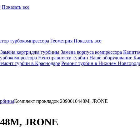
O
Показать все
атор турбокомпрессора
Геометрия
Показать все
Замена картриджа турбины
Замена корпуса компрессора
Капита
турбокомпрессора
Неисправности турбин
Наше оборудование
Ка
Ремонт турбин в Краснодаре
Ремонт турбин в Нижнем Новгород
урбины
Комплект прокладок 2090010448M, JRONE
448M, JRONE