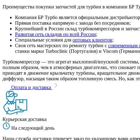
Преимущества покупки запчастей для турбин в компании БР Т
Компания БР Турбо является официальным дистрибьютором
Прямая поставка напрямую с завода без посредников;
Крупнейший в России склад турбокомпрессоров и запчасте
Развитая сеть складов по всей России
;
Специальные условия для
оптовых клиентов
;
Своя сеть мастерских по ремонту турбин с
современным 
станки марки Turboclinic (Португалия) и Viscom (Германи
Турбокомпрессор — это агрегат выхлопной/впускной системы, 
полным образом, чем в атмосферных двигателях, что снижает
приводят в движение крыльчатку турбины, вращательное движен
диффузор, насыщая таким образом топливную смесь. Но, как эт
Оплата и доставка
Курьерская доставка
На следующий день
Наша служба доставки привезет заказ по указанному вами адрес