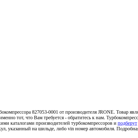
окомпрессора 827053-0001 от производителя JRONE. Товар являе
менно тот, что Вам требуется - обратитесь к нам. Турбокомпре
кими каталогами производителей турбокомпрессоров и
подберут
кул, указанный на шильде, либо vin номер автомобиля. Подробн