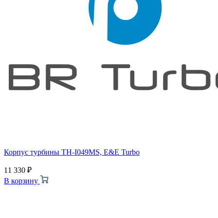
Корпус турбины TH-I049MS, E&E Turbo
11 330
₽
В корзину