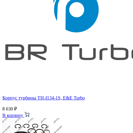
Корпус турбины TH-I134-1S, E&E Turbo
8 630
₽
В корзину