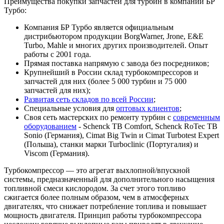
Преимущества покупки запчастей для турбин в компании БР
Турбо:
Компания БР Турбо является официальным
дистрибьютором продукции BorgWarner, Jrone, E&E
Turbo, Mahle и многих других производителей. Опыт
работы с 2001 года.
Прямая поставка напрямую с завода без посредников;
Крупнейший в России склад турбокомпрессоров и
запчастей для них (более 5 000 турбин и 75 000
запчастей для них);
Развитая сеть складов по всей России
;
Специальные условия для
оптовых клиентов
;
Своя сеть мастерских по ремонту турбин с
современным
оборудованием
- Schenck TB Comfort, Schenck RoTec TB
Sonio (Германия), Cimat Big Twin и Cimat Turbotest Expert
(Польша), станки марки Turboclinic (Португалия) и
Viscom (Германия).
Турбокомпрессор — это агрегат выхлопной/впускной
системы, предназначенный для дополнительного насыщения
топливной смеси кислородом. За счет этого топливо
сжигается более полным образом, чем в атмосферных
двигателях, что снижает потребление топлива и повышает
мощность двигателя. Принцип работы турбокомпрессора