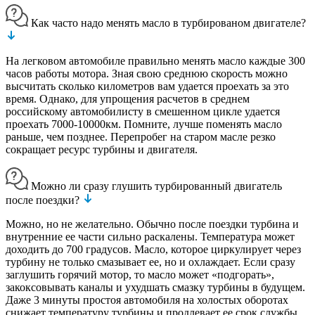
Как часто надо менять масло в турбированом двигателе?
На легковом автомобиле правильно менять масло каждые 300
часов работы мотора. Зная свою среднюю скорость можно
высчитать сколько километров вам удается проехать за это
время. Однако, для упрощения расчетов в среднем
российскому автомобилисту в смешенном цикле удается
проехать 7000-10000км. Помните, лучше поменять масло
раньше, чем позднее. Перепробег на старом масле резко
сокращает ресурс турбины и двигателя.
Можно ли сразу глушить турбированный двигатель
после поездки?
Можно, но не желательно. Обычно после поездки турбина и
внутренние ее части сильно раскалены. Температура может
доходить до 700 градусов. Масло, которое циркулирует через
турбину не только смазывает ее, но и охлаждает. Если сразу
заглушить горячий мотор, то масло может «подгорать»,
закоксовывать каналы и ухудшать смазку турбины в будущем.
Даже 3 минуты простоя автомобиля на холостых оборотах
снижает температуру турбины и продлевает ее срок службы.