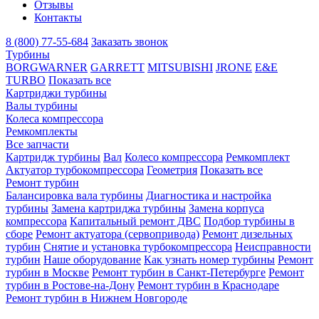
Отзывы
Контакты
8 (800) 77-55-684
Заказать звонок
Турбины
BORGWARNER
GARRETT
MITSUBISHI
JRONE
E&E
TURBO
Показать все
Картриджи турбины
Валы турбины
Колеса компрессора
Ремкомплекты
Все запчасти
Картридж турбины
Вал
Колесо компрессора
Ремкомплект
Актуатор турбокомпрессора
Геометрия
Показать все
Ремонт турбин
Балансировка вала турбины
Диагностика и настройка
турбины
Замена картриджа турбины
Замена корпуса
компрессора
Капитальный ремонт ДВС
Подбор турбины в
сборе
Ремонт актуатора (сервопривода)
Ремонт дизельных
турбин
Снятие и установка турбокомпрессора
Неисправности
турбин
Наше оборудование
Как узнать номер турбины
Ремонт
турбин в Москве
Ремонт турбин в Санкт-Петербурге
Ремонт
турбин в Ростове-на-Дону
Ремонт турбин в Краснодаре
Ремонт турбин в Нижнем Новгороде