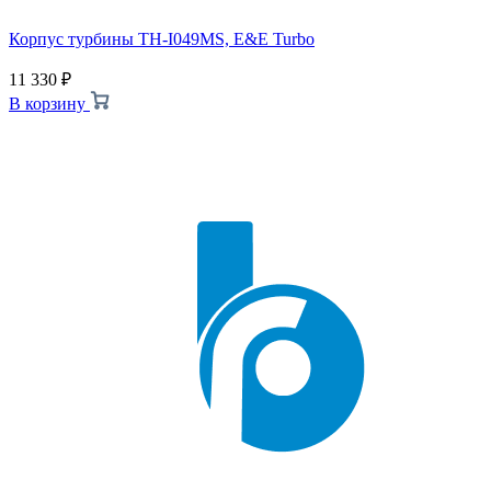
Корпус турбины TH-I049MS, E&E Turbo
11 330
₽
В корзину