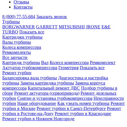
Отзывы
Контакты
8 (800) 77-55-684
Заказать звонок
Турбины
BORGWARNER
GARRETT
MITSUBISHI
JRONE
E&E
TURBO
Показать все
Картриджи турбины
Валы турбины
Колеса компрессора
Ремкомплекты
Все запчасти
Картридж турбины
Вал
Колесо компрессора
Ремкомплект
Актуатор турбокомпрессора
Геометрия
Показать все
Ремонт турбин
Балансировка вала турбины
Диагностика и настройка
турбины
Замена картриджа турбины
Замена корпуса
компрессора
Капитальный ремонт ДВС
Подбор турбины в
сборе
Ремонт актуатора (сервопривода)
Ремонт дизельных
турбин
Снятие и установка турбокомпрессора
Неисправности
турбин
Наше оборудование
Как узнать номер турбины
Ремонт
турбин в Москве
Ремонт турбин в Санкт-Петербурге
Ремонт
турбин в Ростове-на-Дону
Ремонт турбин в Краснодаре
Ремонт турбин в Нижнем Новгороде