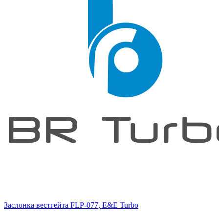
Заслонка вестгейта FLP-077, E&E Turbo