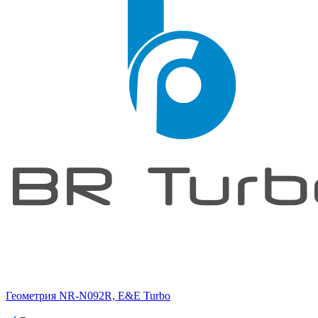
Геометрия NR-N092R, E&E Turbo