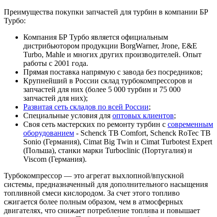
Преимущества покупки запчастей для турбин в компании БР
Турбо:
Компания БР Турбо является официальным
дистрибьютором продукции BorgWarner, Jrone, E&E
Turbo, Mahle и многих других производителей. Опыт
работы с 2001 года.
Прямая поставка напрямую с завода без посредников;
Крупнейший в России склад турбокомпрессоров и
запчастей для них (более 5 000 турбин и 75 000
запчастей для них);
Развитая сеть складов по всей России
;
Специальные условия для
оптовых клиентов
;
Своя сеть мастерских по ремонту турбин с
современным
оборудованием
- Schenck TB Comfort, Schenck RoTec TB
Sonio (Германия), Cimat Big Twin и Cimat Turbotest Expert
(Польша), станки марки Turboclinic (Португалия) и
Viscom (Германия).
Турбокомпрессор — это агрегат выхлопной/впускной
системы, предназначенный для дополнительного насыщения
топливной смеси кислородом. За счет этого топливо
сжигается более полным образом, чем в атмосферных
двигателях, что снижает потребление топлива и повышает