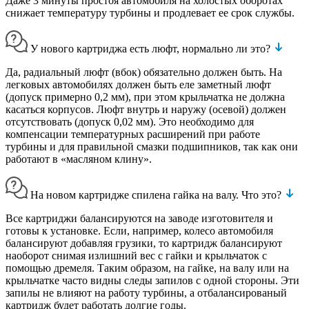
Даже 3 минуты простоя автомобиля на холостых оборотах
снижает температуру турбины и продлевает ее срок службы.
У нового картриджа есть люфт, нормально ли это?
Да, радиальный люфт (вбок) обязательно должен быть. На
легковых автомобилях должен быть еле заметный люфт
(допуск примерно 0,2 мм), при этом крыльчатка не должна
касаться корпусов. Люфт внутрь и наружу (осевой) должен
отсутствовать (допуск 0,02 мм). Это необходимо для
компенсации температурных расширений при работе
турбины и для правильной смазки подшипников, так как они
работают в «масляном клину».
На новом картридже спилена гайка на валу. Что это?
Все картриджи балансируются на заводе изготовителя и
готовы к установке. Если, например, колесо автомобиля
балансируют добавляя грузики, то картридж балансируют
наоборот снимая излишний вес с гайки и крыльчаток с
помощью дремеля. Таким образом, на гайке, на валу или на
крыльчатке часто видны следы запилов с одной стороны. Эти
запилы не влияют на работу турбины, а отбалансированый
картридж будет работать долгие годы.